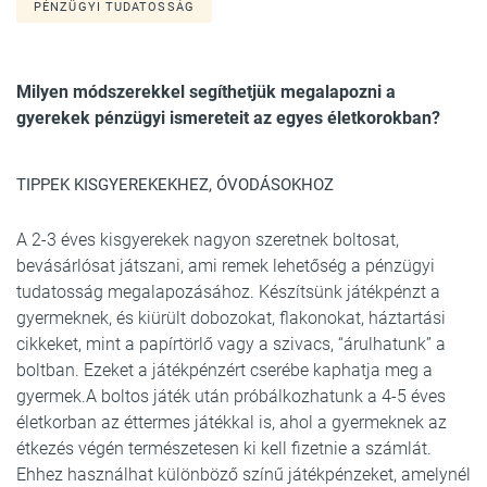
PÉNZÜGYI TUDATOSSÁG
Milyen módszerekkel segíthetjük megalapozni a
gyerekek pénzügyi ismereteit az egyes életkorokban?
TIPPEK KISGYEREKEKHEZ, ÓVODÁSOKHOZ
A 2-3 éves kisgyerekek nagyon szeretnek boltosat,
bevásárlósat játszani, ami remek lehetőség a pénzügyi
tudatosság megalapozásához. Készítsünk játékpénzt a
gyermeknek, és kiürült dobozokat, flakonokat, háztartási
cikkeket, mint a papírtörlő vagy a szivacs, “árulhatunk” a
boltban. Ezeket a játékpénzért cserébe kaphatja meg a
gyermek.A boltos játék után próbálkozhatunk a 4-5 éves
életkorban az éttermes játékkal is, ahol a gyermeknek az
étkezés végén természetesen ki kell fizetnie a számlát.
Ehhez használhat különböző színű játékpénzeket, amelynél