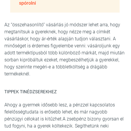
spórolni
Az “összehasonlító” vásárlás jó módszer lehet arra, hogy
megtanítsuk a gyereknek, hogy nézze meg a címkét
vásárláskor, hogy ár-érték alapján tudjon választani. A
minőséget is érdemes figyelembe venni: vásároljunk egy
adott terméktípusból több különböző márkát, majd miután
sorban kipróbáltuk ezeket, megbeszélhetjük a gyerekkel,
hogy szerinte megéri-e a többletköltség a drágább
termékeknél.
TIPPEK TINÉDZSEREKHEZ
Ahogy a gyermek idősebb lesz, a pénzzel kapcsolatos
felelősségtudata is erősebb lehet, és már nagyobb
pénzügyi célokat is kitűzhet.A zsebpénz bizony gyorsan el
tud fogyni, ha a gyerek költekezik. Segíthetünk neki