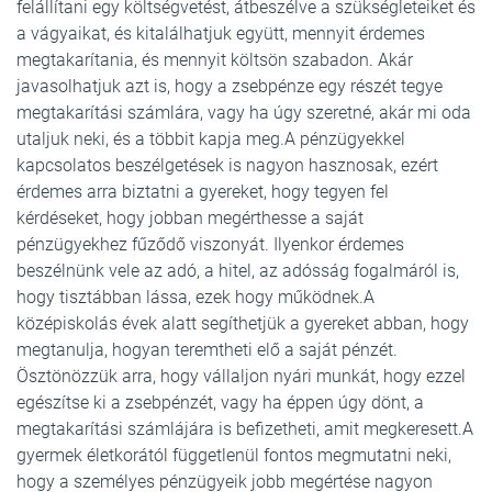
felállítani egy költségvetést, átbeszélve a szükségleteiket és
a vágyaikat, és kitalálhatjuk együtt, mennyit érdemes
megtakarítania, és mennyit költsön szabadon. Akár
javasolhatjuk azt is, hogy a zsebpénze egy részét tegye
megtakarítási számlára, vagy ha úgy szeretné, akár mi oda
utaljuk neki, és a többit kapja meg.A pénzügyekkel
kapcsolatos beszélgetések is nagyon hasznosak, ezért
érdemes arra biztatni a gyereket, hogy tegyen fel
kérdéseket, hogy jobban megérthesse a saját
pénzügyekhez fűződő viszonyát. Ilyenkor érdemes
beszélnünk vele az adó, a hitel, az adósság fogalmáról is,
hogy tisztábban lássa, ezek hogy működnek.A
középiskolás évek alatt segíthetjük a gyereket abban, hogy
megtanulja, hogyan teremtheti elő a saját pénzét.
Ösztönözzük arra, hogy vállaljon nyári munkát, hogy ezzel
egészítse ki a zsebpénzét, vagy ha éppen úgy dönt, a
megtakarítási számlájára is befizetheti, amit megkeresett.A
gyermek életkorától függetlenül fontos megmutatni neki,
hogy a személyes pénzügyeik jobb megértése nagyon