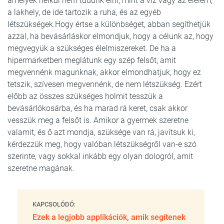
amelyek nélkül nem tudunk élni, mint a víz vagy az élelem,
a lakhely, de ide tartozik a ruha, és az egyéb
létszükségek.Hogy értse a különbséget, abban segíthetjük
azzal, ha bevásárláskor elmondjuk, hogy a célunk az, hogy
megvegyük a szükséges élelmiszereket. De ha a
hipermarketben meglátunk egy szép felsőt, amit
megvennénk magunknak, akkor elmondhatjuk, hogy ez
tetszik, szívesen megvennénk, de nem létszükség. Ezért
előbb az összes szükséges holmit tesszük a
bevásárlókosárba, és ha marad rá keret, csak akkor
vesszük meg a felsőt is. Amikor a gyermek szeretne
valamit, és ő azt mondja, szüksége van rá, javítsuk ki,
kérdezzük meg, hogy valóban létszükségről van-e szó
szerinte, vagy sokkal inkább egy olyan dologról, amit
szeretne magának.
KAPCSOLÓDÓ:
Ezek a legjobb applikációk, amik segítenek