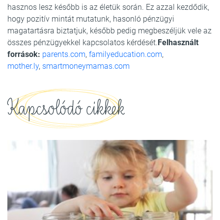
hasznos lesz később is az életük során. Ez azzal kezdődik,
hogy pozitív mintát mutatunk, hasonló pénzügyi
magatartásra biztatjuk, később pedig megbeszéljük vele az
összes pénzügyekkel kapcsolatos kérdését.
Felhasznált
források:
parents.com
,
familyeducation.com
,
mother.ly
,
smartmoneymamas.com
Kapcsolódó cikkek