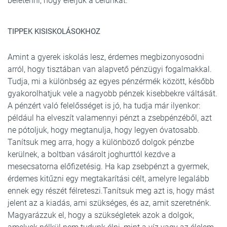
beletenni, hogy elérjük a célunkat.
TIPPEK KISISKOLÁSOKHOZ
Amint a gyerek iskolás lesz, érdemes megbizonyosodni
arról, hogy tisztában van alapvető pénzügyi fogalmakkal.
Tudja, mi a különbség az egyes pénzérmék között, később
gyakorolhatjuk vele a nagyobb pénzek kisebbekre váltását.
A pénzért való felelősséget is jó, ha tudja már ilyenkor:
például ha elveszít valamennyi pénzt a zsebpénzéből, azt
ne pótoljuk, hogy megtanulja, hogy legyen óvatosabb.
Tanítsuk meg arra, hogy a különböző dolgok pénzbe
kerülnek, a boltban vásárolt joghurttól kezdve a
mesecsatorna előfizetésig. Ha kap zsebpénzt a gyermek,
érdemes kitűzni egy megtakarítási célt, amelyre legalább
ennek egy részét félreteszi.Tanítsuk meg azt is, hogy mást
jelent az a kiadás, ami szükséges, és az, amit szeretnénk.
Magyarázzuk el, hogy a szükségletek azok a dolgok,