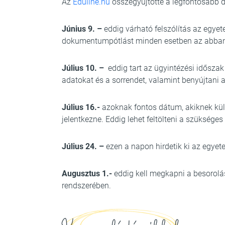
Az
Eduline.hu
összegyűjtötte a legfontosabb 
Június 9. –
eddig várható felszólítás az egye
dokumentumpótlást minden esetben az abban m
Július 10. –
eddig tart az ügyintézési időszak
adatokat és a sorrendet, valamint benyújtan
Július 16.-
azoknak fontos dátum, akiknek kül
jelentkezne. Eddig lehet feltölteni a szüksége
Július 24. –
ezen a napon hirdetik ki az egyete
Augusztus 1.-
eddig kell megkapni a besorolás
rendszerében.