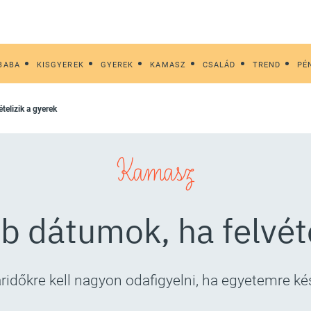
BABA
KISGYEREK
GYEREK
KAMASZ
CSALÁD
TREND
PÉ
telizik a gyerek
Kamasz
b dátumok, ha felvéte
ridőkre kell nagyon odafigyelni, ha egyetemre ké