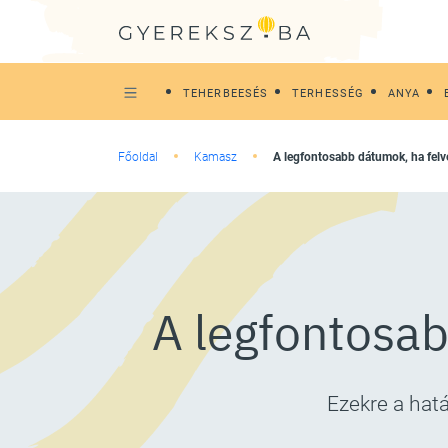
TEHERBEESÉS
TERHESSÉG
ANYA
Főoldal
Kamasz
A legfontosabb dátumok, ha felvé
A legfontosab
Ezekre a hatá