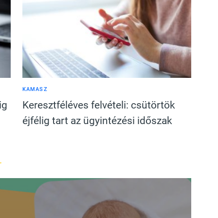
KAMASZ
ig
Keresztféléves felvételi: csütörtök
éjfélig tart az ügyintézési időszak