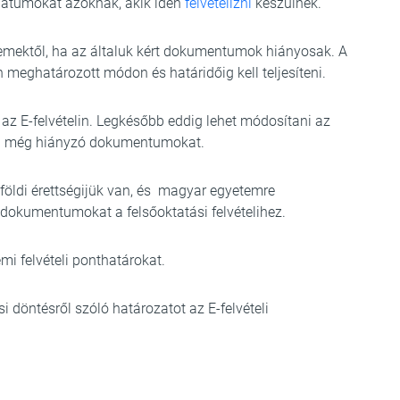
dátumokat azoknak, akik idén
felvételizni
készülnek.
temektől, ha az általuk kért dokumentumok hiányosak. A
eghatározott módon és határidőig kell teljesíteni.
 az E-felvételin. Legkésőbb eddig lehet módosítani az
i a még hiányzó dokumentumokat.
földi érettségijük van, és magyar egyetemre
s dokumentumokat a felsőoktatási felvételihez.
mi felvételi ponthatárokat.
i döntésről szóló határozatot az E-felvételi