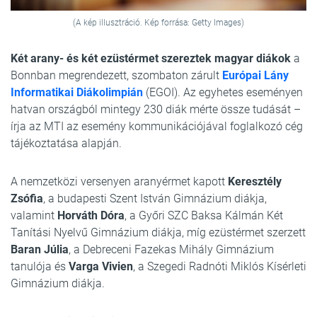
(A kép illusztráció. Kép forrása: Getty Images)
Két arany- és két ezüstérmet szereztek magyar diákok
a
Bonnban megrendezett, szombaton zárult
Európai Lány
Informatikai Diákolimpián
(EGOI). Az egyhetes eseményen
hatvan országból mintegy 230 diák mérte össze tudását –
írja az MTI az esemény kommunikációjával foglalkozó cég
tájékoztatása alapján.
A nemzetközi versenyen aranyérmet kapott
Keresztély
Zsófia
, a budapesti Szent István Gimnázium diákja,
valamint
Horváth Dóra
, a Győri SZC Baksa Kálmán Két
Tanítási Nyelvű Gimnázium diákja, míg ezüstérmet szerzett
Baran Júlia
, a Debreceni Fazekas Mihály Gimnázium
tanulója és
Varga Vivien
, a Szegedi Radnóti Miklós Kísérleti
Gimnázium diákja.