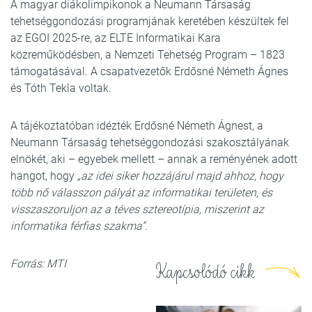
A magyar diákolimpikonok a Neumann Társaság
tehetséggondozási programjának keretében készültek fel
az EGOI 2025-re, az ELTE Informatikai Kara
közreműködésben, a Nemzeti Tehetség Program – 1823
támogatásával. A csapatvezetők Erdősné Németh Ágnes
és Tóth Tekla voltak.
A tájékoztatóban idézték Erdősné Németh Ágnest, a
Neumann Társaság tehetséggondozási szakosztályának
elnökét, aki – egyebek mellett – annak a reményének adott
hangot, hogy
„az idei siker hozzájárul majd ahhoz, hogy
több nő válasszon pályát az informatikai területen, és
visszaszoruljon az a téves sztereotípia, miszerint az
informatika férfias szakma”
.
Forrás: MTI
Kapcsolódó cikk