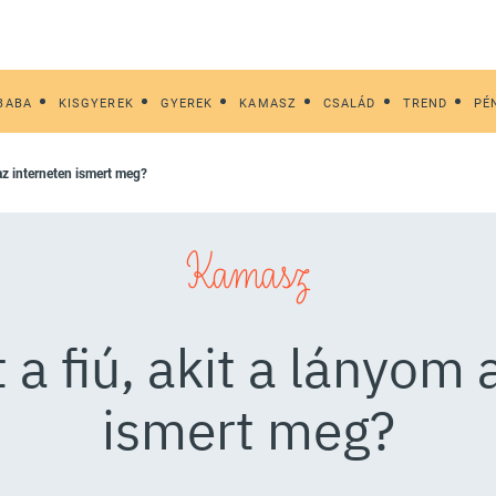
BABA
KISGYEREK
GYEREK
KAMASZ
CSALÁD
TREND
PÉ
m az interneten ismert meg?
Kamasz
 a fiú, akit a lányom 
ismert meg?