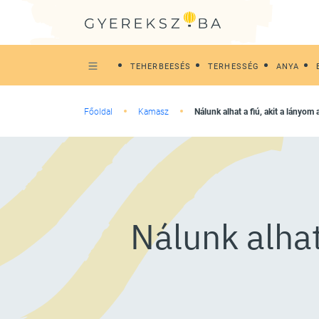
TEHERBEESÉS
TERHESSÉG
ANYA
Főoldal
Kamasz
Nálunk alhat a fiú, akit a lányo
Nálunk alhat