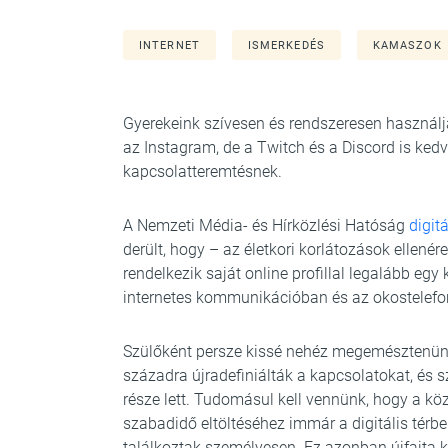
INTERNET
ISMERKEDÉS
KAMASZOK
Gyerekeink szívesen és rendszeresen használj
az Instagram, de a Twitch és a Discord is kedv
kapcsolatteremtésnek.
A Nemzeti Média- és Hírközlési Hatóság
digit
derült, hogy – az életkori korlátozások ellené
rendelkezik saját online profillal legalább eg
internetes kommunikációban és az okostelefon 
Szülőként persze kissé nehéz megemésztenün
századra újradefiniálták a kapcsolatokat, és s
része lett. Tudomásul kell vennünk, hogy a kö
szabadidő eltöltéséhez immár a digitális térb
találkoztak személyesen. Ez azonban újfajta ki