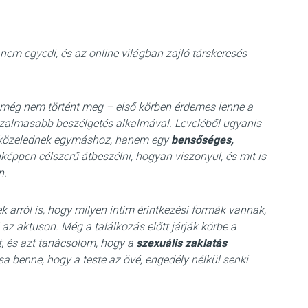
em egyedi, és az online világban zajló társkeresés
 még nem történt meg – első körben érdemes lenne a
izalmasabb beszélgetés alkalmával. Leveléből ugyanis
t közelednek egymáshoz, hanem egy
bensőséges,
nképpen célszerű átbeszélni, hogyan viszonyul, és mit is
n.
 arról is, hogy milyen intim érintkezési formák vannak,
az aktuson. Még a találkozás előtt járják körbe a
, és azt tanácsolom, hogy a
szexuális zaklatás
ítsa benne, hogy a teste az övé, engedély nélkül senki