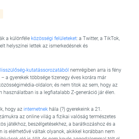
ák a különféle
közösségi felületeket
: a Twitter, a TikTok,
elt helyszínei lettek az ismerkedésnek és
álisszülőség-kutatássorozatából
nemrégiben arra is fény
re – a gyerekek többsége tizenegy éves korára már
y közösségimédia-oldalon; és nem titok az sem, hogy az
használatban is a legfiatalabb Z-generáció jár élen.
k, hogy az
internetnek
hála (?) gyerekeink a 21.
zámukra az online világ a fizikai valóság természetes
zös játékhoz, beszélgetésekhez, a barátkozáshoz és a
en is elérhetővé váltak olyanok, akikkel korábban nem
hívások elé is állít, és nem kevés aggodalommal tölt el