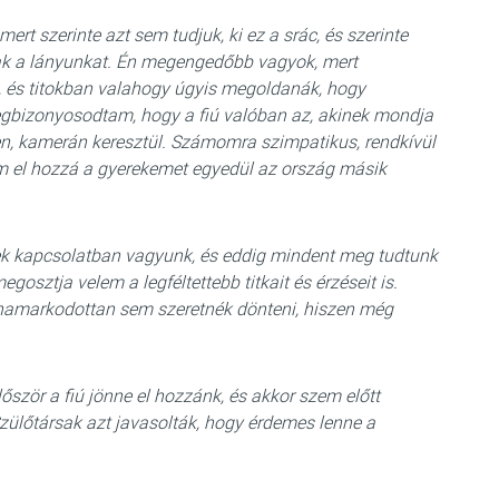
mert szerinte azt sem tudjuk, ki ez a srác, és szerinte
ak a lányunkat. Én megengedőbb vagyok, mert
zre, és titokban valahogy úgyis megoldanák, hogy
egbizonyosodtam, hogy a fiú valóban az, akinek mondja
n, kamerán keresztül. Számomra szimpatikus, rendkívül
el hozzá a gyerekemet egyedül az ország másik
mek kapcsolatban vagyunk, és eddig mindent meg tudtunk
osztja velem a legféltettebb titkait és érzéseit is.
lhamarkodottan sem szeretnék dönteni, hiszen még
lőször a fiú jönne el hozzánk, és akkor szem előtt
zülőtársak azt javasolták, hogy érdemes lenne a