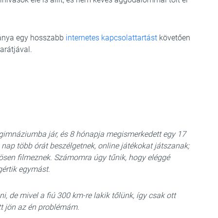
lánya egy hosszabb
internetes kapcsolattartást
követően
arátjával.
 gimnáziumba jár, és 8 hónapja megismerkedett egy 17
 nap több órát beszélgetnek, online játékokat játszanak;
özösen filmeznek. Számomra úgy tűnik, hogy eléggé
értik egymást.
i, de mivel a fiú 300 km-re lakik tőlünk, így csak ott
itt jön az én problémám.