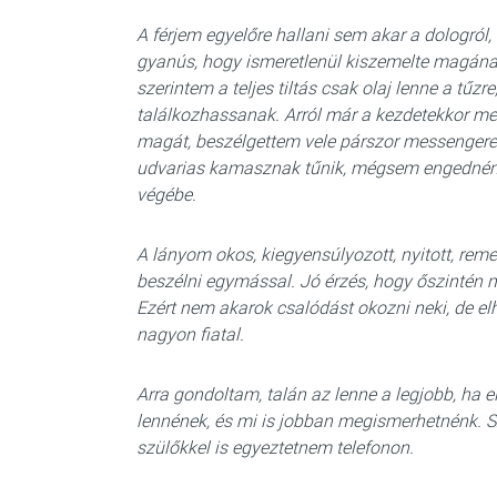
A férjem egyelőre hallani sem akar a dologról, 
gyanús, hogy ismeretlenül kiszemelte magán
szerintem a teljes tiltás csak olaj lenne a tű
találkozhassanak. Arról már a kezdetekkor m
magát, beszélgettem vele párszor messengere
udvarias kamasznak tűnik, mégsem engedném 
végébe.
A lányom okos, kiegyensúlyozott, nyitott, re
beszélni egymással. Jó érzés, hogy őszintén meg
Ezért nem akarok csalódást okozni neki, de e
nagyon fiatal.
Arra gondoltam, talán az lenne a legjobb, ha e
lennének, és mi is jobban megismerhetnénk. S
szülőkkel is egyeztetnem telefonon.