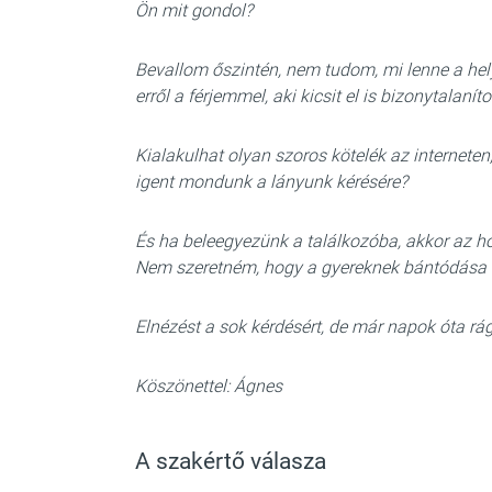
Ön mit gondol?
Bevallom őszintén, nem tudom, mi lenne a he
erről a férjemmel, aki kicsit el is bizonytalan
Kialakulhat olyan szoros kötelék az interneten
igent mondunk a lányunk kérésére?
És ha beleegyezünk a találkozóba, akkor az h
Nem szeretném, hogy a gyereknek bántódása 
Elnézést a sok kérdésért, de már napok óta rá
Köszönettel: Ágnes
A szakértő válasza