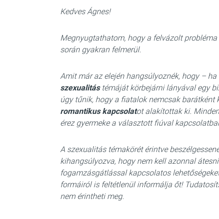
Kedves Ágnes!
Megnyugtathatom, hogy a felvázolt probléma n
során gyakran felmerül.
Amit már az elején hangsúlyoznék, hogy – ha
szexualitás
témáját körbejárni lányával egy b
úgy tűnik, hogy a fiatalok nemcsak barátkén
romantikus kapcsolat
ot alakítottak ki. Minde
érez gyermeke a választott fiúval kapcsolatba
A szexualitás témakörét érintve beszélgessenek
kihangsúlyozva, hogy nem kell azonnal átesni 
fogamzásgátlással kapcsolatos lehetőségeket
formáiról is feltétlenül informálja őt! Tudatos
nem érintheti meg.