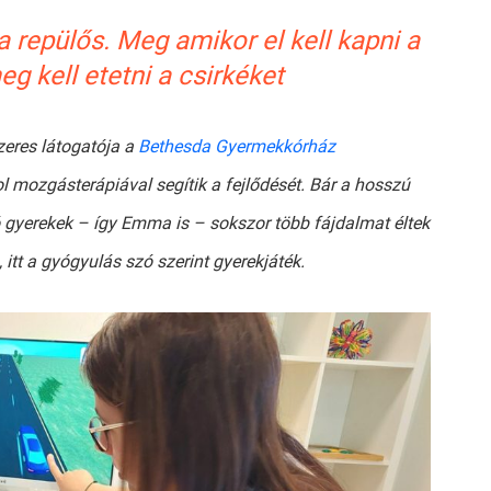
 repülős. Meg amikor el kell kapni a
eg kell etetni a csirkéket
zeres látogatója a
Bethesda Gyermekkórház
ol mozgásterápiával segítik a fejlődését. Bár a hosszú
ó gyerekek – így Emma is – sokszor több fájdalmat éltek
 itt a gyógyulás szó szerint gyerekjáték.