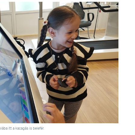
ba itt a kacagás is belefér.