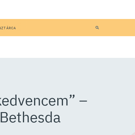
NZTÁRCA
a kedvencem” –
 Bethesda