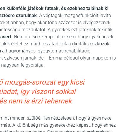
en különféle játékok futnak, és ezekhez találnak ki
sztésre szorulnak
. A végtagok mozgásfunkcióit javító
ekeket abban, hogy akár több százszor is elvégezzenek
ntosságú mozdulatot. A gyerekek ezt játéknak tekintik,
ásért.
Nem utolsó szempont az sem, hogy így képesek
, akik életéhez már hozzátartozik a digitális eszközök
 a hagyományos, gyógytornás rehabilitáció
ek szívesen járnak ide – Emma például olyan napokon is
 nagyban felgyorsítja.
 mozgás-sorozat egy kicsi
adat, így viszont sokkal
és nem is érzi tehernek
 mint minden szülőé. Természetesen, hogy a gyermeke
ki más. A különbség más gyerekekhez képest, hogy ehhez