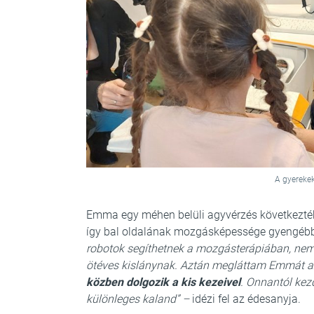
A gyerekek
Emma egy méhen belüli agyvérzés következtébe
így bal oldalának mozgásképessége gyengébb
robotok segíthetnek a mozgásterápiában, nem t
ötéves kislánynak. Aztán megláttam Emmát a
közben dolgozik a kis kezeivel
. Onnantól kez
különleges kaland” –
idézi fel
az édesanyja.