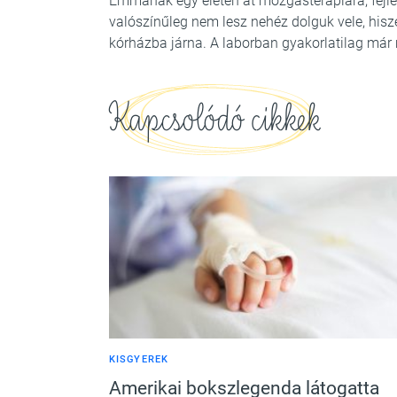
Emmának egy életen át mozgásterápiára, fejl
valószínűleg nem lesz nehéz dolguk vele, his
kórházba járna. A laborban gyakorlatilag már m
Kapcsolódó cikkek
KISGYEREK
Amerikai bokszlegenda látogatta