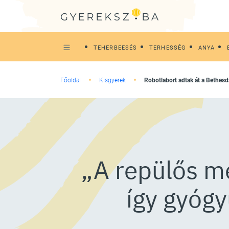
TEHERBEESÉS
TERHESSÉG
ANYA
Főoldal
Kisgyerek
Robotlabort adtak át a Bethes
„A repülős me
így gyóg