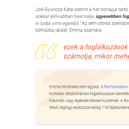
Joó-Gyuricza Kata szerint a hat hónapja tartó
sokkal aktívabban használja,
ügyesebben fog 
ki tudja vinni egyedül.”
Az sem utolsó szempont
kórházba járást. Emma számára
ezek a foglalkozások 
számolja, mikor mehet
Emma története nem egyedi. A
Bethesdában
komplex rehabilitációs foglalkozások keretébe
traumás vagy égéssérüléssel küzdenek. A Ro
felső végtagi eszközzel eddig 116 fejlesztés