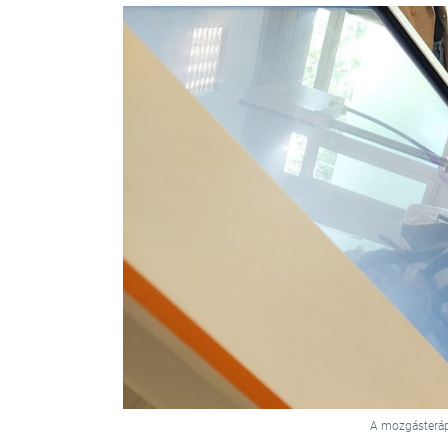
A mozgásterápiá