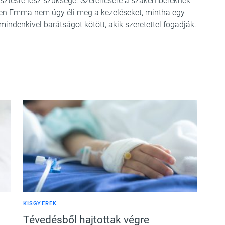
esztésre lesz szüksége. Szerencsére a szakembereknek
zen Emma nem úgy éli meg a kezeléseket, mintha egy
indenkivel barátságot kötött, akik szeretettel fogadják.
KISGYEREK
Tévedésből hajtottak végre