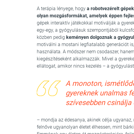
A terápia lényege, hogy
a robotvezérelt gépek
olyan mozgásformákat, amelyek éppen fejle
gépek interaktív játékokkal motiválják a gyer
egy-egy, a gyógyulásuk szempontjából kulcsfo
közben pedig
keményen dolgoznak a gyógyul
motiválni a mostani legfiatalabb generációt is
használata. A módszer nem csodaszer, hanem
kiegészítéseként alkalmazzák. Mivel a gyerek
ellátogat, amikor nincs kezelés – a gyógyulást
A monoton, ismétlődő
gyereknek unalmas fel
szívesebben csinálja 
– mondja az édesanya, akinek célja ugyanaz,
felnőve ugyanolyan életet élhessen, mint bár