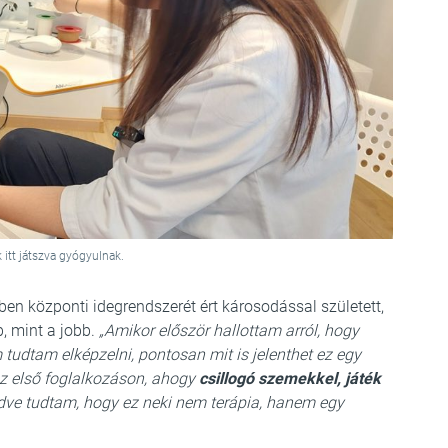
 itt játszva gyógyulnak.
n központi idegrendszerét ért károsodással született,
, mint a jobb.
„Amikor először hallottam arról, hogy
udtam elképzelni, pontosan mit is jelenthet ez egy
z első foglalkozáson, ahogy
csillogó szemekkel, játék
dve tudtam, hogy ez neki nem terápia, hanem egy