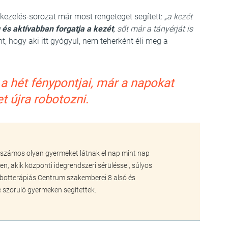
 kezelés-sorozat már most rengeteget segített:
„a kezét
és aktívabban forgatja a kezét
, sőt már a tányérját is
, hogy aki itt gyógyul, nem teherként éli meg a
a hét fénypontjai, már a napokat
 újra robotozni.
számos olyan gyermeket látnak el nap mint nap
n, akik központi idegrendszeri sérüléssel, súlyos
botterápiás Centrum szakemberei 8 alsó és
re szoruló gyermeken segítettek.