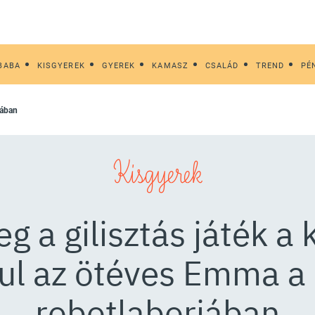
BABA
KISGYEREK
GYEREK
KAMASZ
CSALÁD
TREND
PÉ
dában
Kisgyerek
g a gilisztás játék 
yul az ötéves Emma a
robotlaborjában