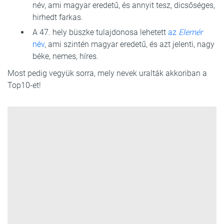
név, ami magyar eredetű, és annyit tesz, dicsőséges,
hirhedt farkas.
A 47. hely büszke tulajdonosa lehetett
az
Elemér
név
, ami szintén magyar eredetű, és azt jelenti, nagy
béke, nemes, híres.
Most pedig vegyük sorra, mely nevek uralták akkoriban a
Top10-et!