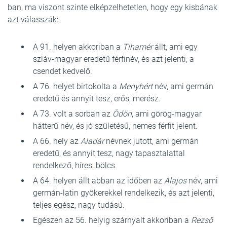
ban, ma viszont szinte elképzelhetetlen, hogy egy kisbának
azt válasszák:
A 91. helyen akkoriban a
Tihamér
állt, ami egy
szláv-magyar eredetű férfinév, és azt jelenti, a
csendet kedvelő.
A 76. helyet birtokolta a
Menyhért
név, ami germán
eredetű és annyit tesz, erős, merész.
A 73. volt a sorban az
Ödön
, ami görög-magyar
hátterű név, és jó születésű, nemes férfit jelent.
A 66. hely az
Aladár
névnek jutott, ami germán
eredetű, és annyit tesz, nagy tapasztalattal
rendelkező, híres, bölcs.
A 64. helyen állt abban az időben az
Alajos
név, ami
germán-latin gyökerekkel rendelkezik, és azt jelenti,
teljes egész, nagy tudású.
Egészen az 56. helyig szárnyalt akkoriban a
Rezső