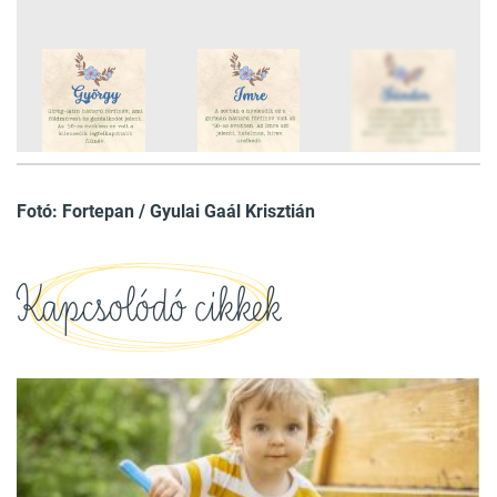
10
FOTÓ
Fotó: Fortepan / Gyulai Gaál Krisztián
Kapcsolódó cikkek