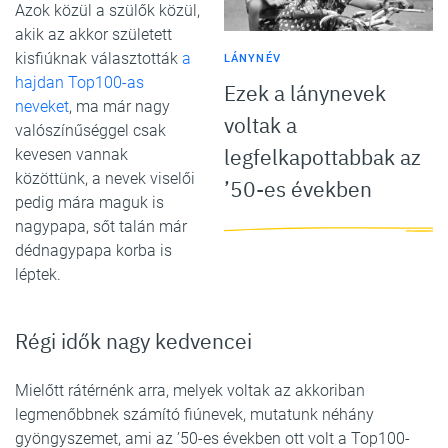
Azok közül a szülők közül,
akik az akkor született
kisfiúknak választották
a
LÁNYNÉV
hajdan Top100-as
Ezek a lánynevek
neveket
, ma már nagy
voltak a
valószínűséggel csak
legfelkapottabbak az
kevesen vannak
közöttünk, a nevek viselői
’50-es években
pedig mára maguk is
nagypapa, sőt talán már
dédnagypapa korba is
léptek.
Régi idők nagy kedvencei
Mielőtt rátérnénk arra, melyek voltak az akkoriban
legmenőbbnek számító fiúnevek, mutatunk néhány
gyöngyszemet, ami az ’50-es években ott volt a Top100-