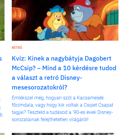
RETRÓ
s
Kvíz: Kinek a nagybátyja Dagobert
McCsip? – Mind a 10 kérdésre tudod
a választ a retró Disney-
a
mesesorozatokról?
Emlékszel még, hogyan szól a Kacsamesék
t
főcímdala, vagy hogy kik voltak a Csipet Csapat
k
tagjai? Teszteld a tudásod a ’90-es évek Disney-
b.
sorozatainak felejthetetlen világáról!