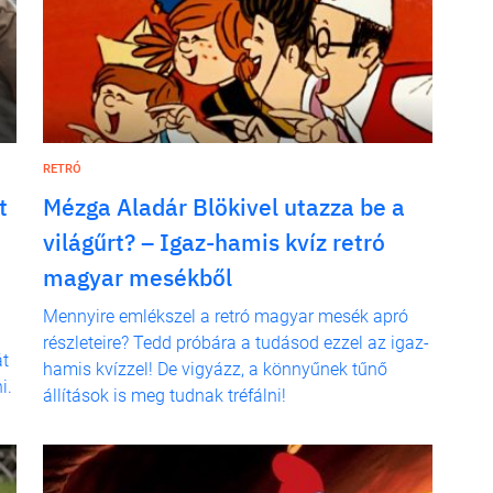
RETRÓ
t
Mézga Aladár Blökivel utazza be a
világűrt? – Igaz-hamis kvíz retró
magyar mesékből
Mennyire emlékszel a retró magyar mesék apró
részleteire? Tedd próbára a tudásod ezzel az igaz-
át
hamis kvízzel! De vigyázz, a könnyűnek tűnő
i.
állítások is meg tudnak tréfálni!