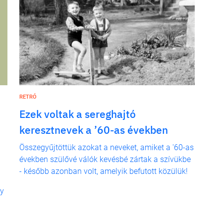
RETRÓ
Ezek voltak a sereghajtó
keresztnevek a ’60-as években
Összegyűjtöttük azokat a neveket, amiket a '60-as
években szülővé válók kevésbé zártak a szívükbe
- később azonban volt, amelyik befutott közülük!
gy