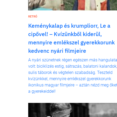
RETRÓ
Keménykalap és krumpliorr, Le a
cipővel! – Kvízünkből kiderül,
mennyire emlékszel gyerekkorunk
kedvenc nyári filmjeire
A nyári szünetnek régen egészen más hangulat
volt: biciklizés estig, sátrazás, balatoni kalandok
sulis táborok és végtelen szabadság. Teszteld
kvízünkkel, mennyire emlékszel gyerekkorunk
ikonikus magyar filmjeire – aztán nézd meg őke
a gyerekeiddel!