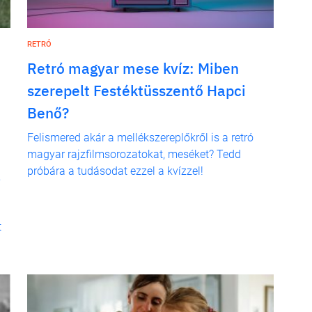
RETRÓ
Retró magyar mese kvíz: Miben
szerepelt Festéktüsszentő Hapci
Benő?
Felismered akár a mellékszereplőkről is a retró
magyar rajzfilmsorozatokat, meséket? Tedd
a
próbára a tudásodat ezzel a kvízzel!
,
t