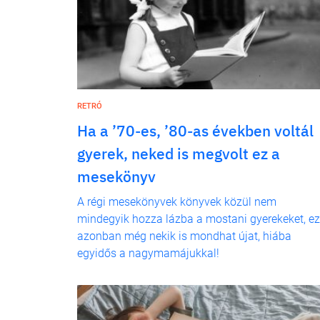
RETRÓ
Ha a ’70-es, ’80-as években voltál
gyerek, neked is megvolt ez a
mesekönyv
A régi mesekönyvek könyvek közül nem
mindegyik hozza lázba a mostani gyerekeket, ez
azonban még nekik is mondhat újat, hiába
egyidős a nagymamájukkal!