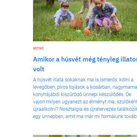
RETRÓ
Amikor a húsvét még tényleg illato
volt
A húsvét illata sokaknak ma is ismerős: kölni a
levegőben, piros tojások a kosárban, nagymam
konyhájából kiszűrődő ünnepi készülődés. De
vajon milyen ugyanezt az élményt ma, szülőkén
újraalkotni? Nosztalgia és újratervezés találkozi
egy ünnepben, amit ma már mi formálunk továb