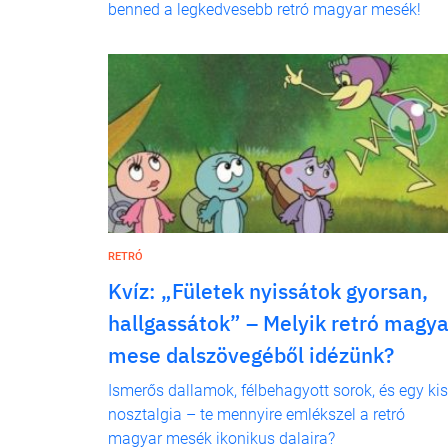
benned a legkedvesebb retró magyar mesék!
RETRÓ
Kvíz: „Fületek nyissátok gyorsan,
hallgassátok” – Melyik retró magya
mese dalszövegéből idézünk?
Ismerős dallamok, félbehagyott sorok, és egy kis
nosztalgia – te mennyire emlékszel a retró
magyar mesék ikonikus dalaira?