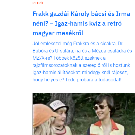
RETRÓ
Frakk gazdái Károly bácsi és Irma
néni? – Igaz-hamis kvíz a retró
magyar mesékről
Jól emlékszel még Frakkra és a cicákra, Dr.
Bubóra és Ursulára, na és a Mézga családra és
MZ/X-re? Többek között ezeknek a
rajzfilmsorozatoknak a szereplőiről is hoztunk
igaz-hamis állításokat: mindegyiknél rájössz,
hogy helyes-e? Tedd próbára a tudásodat!