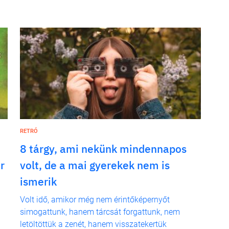
RETRÓ
8 tárgy, ami nekünk mindennapos
r
volt, de a mai gyerekek nem is
ismerik
Volt idő, amikor még nem érintőképernyőt
simogattunk, hanem tárcsát forgattunk, nem
letöltöttük a zenét, hanem visszatekertük