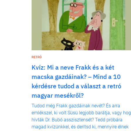
RETRÓ
Kvíz: Mi a neve Frakk és a két
macska gazdáinak? – Mind a 10
kérdésre tudod a választ a retró
magyar mesékről?
Tudod még Frakk gazdáinak nevét? És arra
emlékszel, ki volt Süsü legjobb barátja, vagy ho
hívták Dr. Bubó asszisztensét? Tedd próbára
magad kvízünkkel, és derítsd ki, mennyire élnek