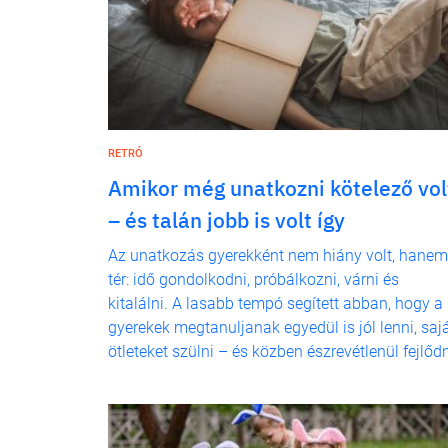
RETRÓ
Amikor még unatkozni kötelező vol
– és talán jobb is volt így
Az unatkozás gyerekként nem hiány volt, hanem
tér: idő gondolkodni, próbálkozni, várni és
kitalálni. A lasabb tempó segített abban, hogy a
gyerekek megtanuljanak egyedül is jól lenni, saj
ötleteket szülni – és közben észrevétlenül fejlődn