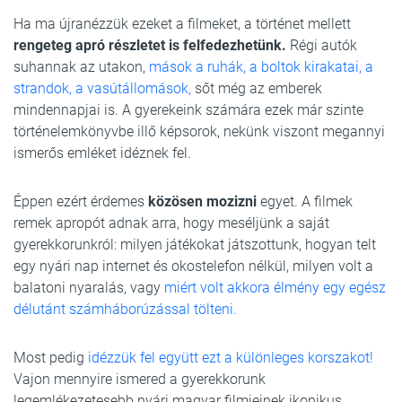
Ha ma újranézzük ezeket a filmeket, a történet mellett
rengeteg apró részletet is felfedezhetünk.
Régi autók
suhannak az utakon,
mások a ruhák, a boltok kirakatai, a
strandok, a vasútállomások,
sőt még az emberek
mindennapjai is. A gyerekeink számára ezek már szinte
történelemkönyvbe illő képsorok, nekünk viszont megannyi
ismerős emléket idéznek fel.
Éppen ezért érdemes
közösen mozizni
egyet. A filmek
remek apropót adnak arra, hogy meséljünk a saját
gyerekkorunkról: milyen játékokat játszottunk, hogyan telt
egy nyári nap internet és okostelefon nélkül, milyen volt a
balatoni nyaralás, vagy
miért volt akkora élmény egy egész
délutánt számháborúzással tölteni.
Most pedig
idézzük fel együtt ezt a különleges korszakot!
Vajon mennyire ismered a gyerekkorunk
legemlékezetesebb nyári magyar filmjeinek ikonikus