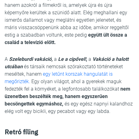
hanem azokról a filmekről is, amelyek újra és újra
képernyőre kerültek a szünidő alatt. Elég meghallani egy
ismerős dallamot vagy meglátni egyetlen jelenetet, és
máris visszacsöppenünk abba az időbe, amikor reggeltől
estig a szabadban voltunk, este pedig
együtt ült össze a
család a televízió előtt.
A
Szeleburdi vakáció,
a
Le a cipővel!
,
a
Vakáció a halott
utcában
és társaik nemcsak szórakoztató történeteket
meséltek, hanem
egy letűnt korszak hangulatát is
megőrizték.
Egy olyan világot, ahol a gyerekek maguk
fedezték fel a környéket, a legfontosabb találkozókat
nem
üzenetben beszélték meg, hanem egyszerűen
becsöngettek egymáshoz,
és egy egész napnyi kalandhoz
elég volt egy bicikli, egy pecabot vagy egy labda.
Retró fíling