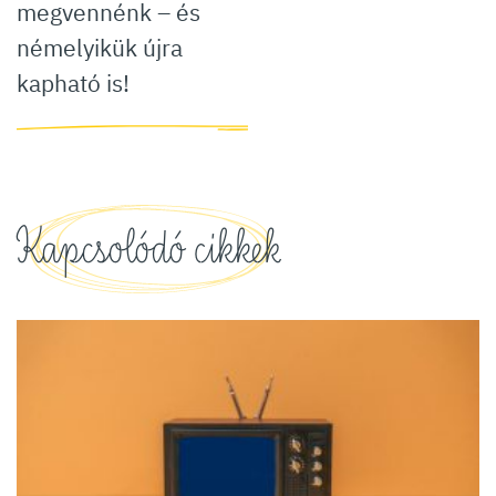
megvennénk – és
némelyikük újra
kapható is!
Kapcsolódó cikkek