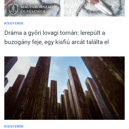
KISGYEREK
Dráma a győri lovagi tornán: lerepült a
buzogány feje, egy kisfiú arcát találta el
KISGYEREK