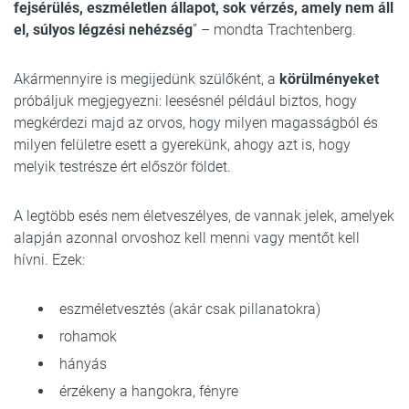
fejsérülés, eszméletlen állapot, sok vérzés, amely nem áll
el, súlyos légzési nehézség
” – mondta Trachtenberg.
Akármennyire is megijedünk szülőként, a
körülményeket
próbáljuk megjegyezni: leesésnél például biztos, hogy
megkérdezi majd az orvos, hogy milyen magasságból és
milyen felületre esett a gyerekünk, ahogy azt is, hogy
melyik testrésze ért először földet.
A legtöbb esés nem életveszélyes, de vannak jelek, amelyek
alapján azonnal orvoshoz kell menni vagy mentőt kell
hívni. Ezek:
eszméletvesztés (akár csak pillanatokra)
rohamok
hányás
érzékeny a hangokra, fényre