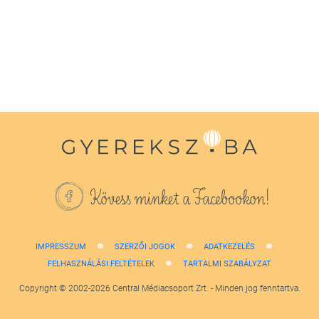
1
minute,
38
seconds
Kövess minket a Facebookon!
IMPRESSZUM
SZERZŐI JOGOK
ADATKEZELÉS
FELHASZNÁLÁSI FELTÉTELEK
TARTALMI SZABÁLYZAT
Copyright © 2002-2026 Central Médiacsoport Zrt. - Minden jog fenntartva.