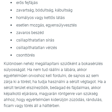
erős fejfájás
zavartság, bódultság, kábultság
homályos vagy kettős látás
esetlen mozgás, egyensúlyvesztés
zavaros beszéd
csillapíthatatlan sírás
csillapíthatatlan vérzés
csonttörés
Különösen nehéz megállapítani szülőként a bokasérülés
súlyosságát. Ha nem tud ráállni a lábára, akkor
egyértelműen orvoshoz kell fordulni, de sajnos az sem
zárja ki a törést, ha tudja használni a sérült végtagot. Ha a
sérült terület elszíneződik, bedagad és fájdalmas, akkor
képalkotó eljárásra, magyarán röntgenre van szükség
ahhoz, hogy egyértelműen kiderüljön zúzódás, rándulás,
ficam vagy törés áll a háttérben.