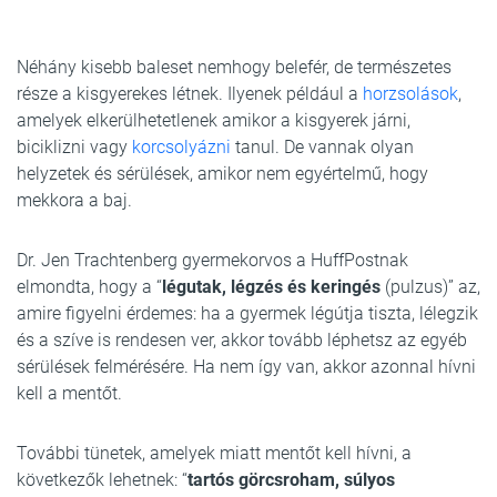
Néhány kisebb baleset nemhogy belefér, de természetes
része a kisgyerekes létnek. Ilyenek például a
horzsolások
,
amelyek elkerülhetetlenek amikor a kisgyerek járni,
biciklizni vagy
korcsolyázni
tanul. De vannak olyan
helyzetek és sérülések, amikor nem egyértelmű, hogy
mekkora a baj.
Dr. Jen Trachtenberg gyermekorvos a HuffPostnak
elmondta, hogy a “
légutak, légzés és keringés
(pulzus)” az,
amire figyelni érdemes: ha a gyermek légútja tiszta, lélegzik
és a szíve is rendesen ver, akkor tovább léphetsz az egyéb
sérülések felmérésére. Ha nem így van, akkor azonnal hívni
kell a mentőt.
További tünetek, amelyek miatt mentőt kell hívni, a
következők lehetnek: “
tartós görcsroham, súlyos