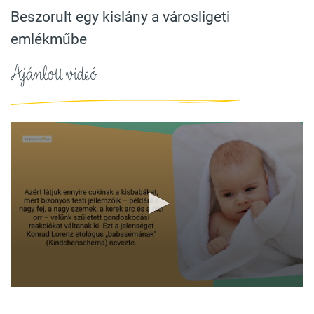
Beszorult egy kislány a városligeti
emlékműbe
Ajánlott videó
0
seconds
of