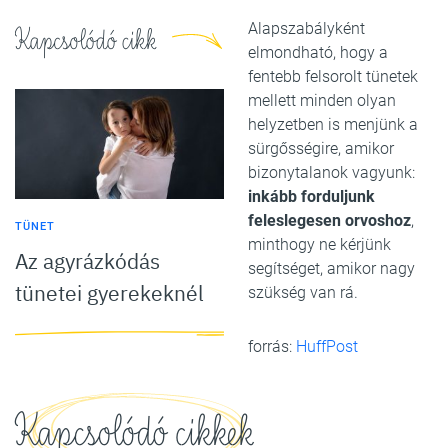
Alapszabályként
Kapcsolódó cikk
elmondható, hogy a
fentebb felsorolt tünetek
mellett minden olyan
helyzetben is menjünk a
sürgősségire, amikor
bizonytalanok vagyunk:
inkább forduljunk
feleslegesen orvoshoz
,
TÜNET
minthogy ne kérjünk
Az agyrázkódás
segítséget, amikor nagy
tünetei gyerekeknél
szükség van rá.
forrás:
HuffPost
Kapcsolódó cikkek