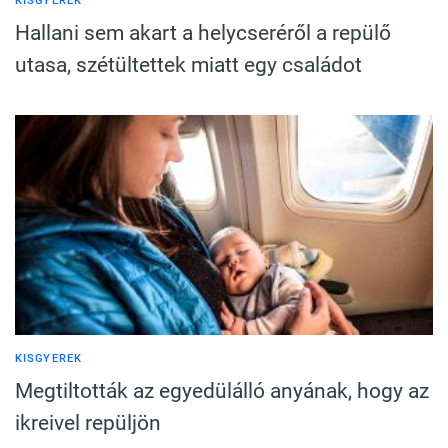
KISGYEREK
Hallani sem akart a helycseréről a repülő
utasa, szétültettek miatt egy családot
KISGYEREK
Megtiltották az egyedülálló anyának, hogy az
ikreivel repüljön