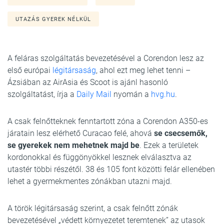
UTAZÁS GYEREK NÉLKÜL
A feláras szolgáltatás bevezetésével a Corendon lesz az
első európai
légitársaság
, ahol ezt meg lehet tenni –
Ázsiában az AirAsia és Scoot is ajánl hasonló
szolgáltatást, írja a
Daily Mail
nyomán a
hvg.hu
.
A csak felnőtteknek fenntartott zóna a Corendon A350-es
járatain lesz elérhető Curacao felé, ahová
se csecsemők,
se gyerekek nem mehetnek majd be
. Ezek a területek
kordonokkal és függönyökkel lesznek elválasztva az
utastér többi részétől. 38 és 105 font közötti felár ellenében
lehet a gyermekmentes zónákban utazni majd.
A török légitársaság szerint, a csak felnőtt zónák
bevezetésével „védett környezetet teremtenek” az utasok