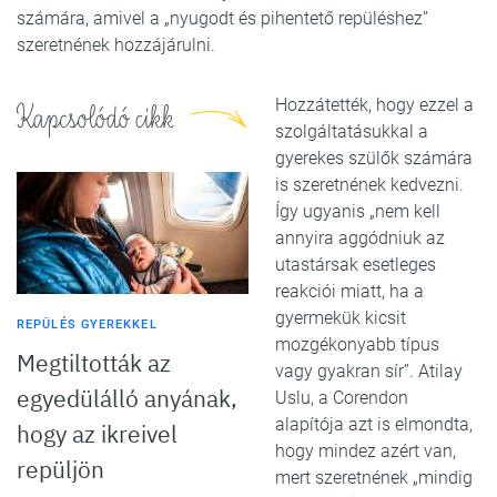
számára, amivel a „nyugodt és pihentető repüléshez”
szeretnének hozzájárulni.
Hozzátették, hogy ezzel a
Kapcsolódó cikk
szolgáltatásukkal a
gyerekes szülők számára
is szeretnének kedvezni.
Így ugyanis „nem kell
annyira aggódniuk az
utastársak esetleges
reakciói miatt, ha a
gyermekük kicsit
REPÜLÉS GYEREKKEL
mozgékonyabb típus
Megtiltották az
vagy gyakran sír”. Atilay
egyedülálló anyának,
Uslu, a Corendon
alapítója azt is elmondta,
hogy az ikreivel
hogy mindez azért van,
repüljön
mert szeretnének „mindig