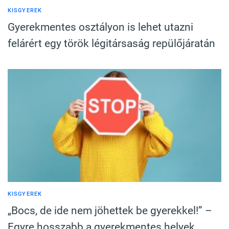
KISGYEREK
Gyerekmentes osztályon is lehet utazni
felárért egy török légitársaság repülőjáratán
KISGYEREK
„Bocs, de ide nem jöhettek be gyerekkel!” –
Egyre hosszabb a gyerekmentes helyek