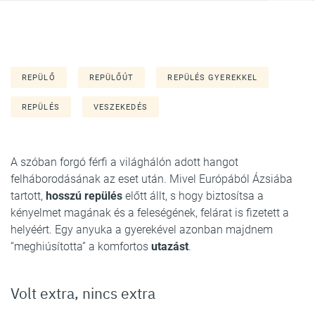
REPÜLŐ
REPÜLŐÚT
REPÜLÉS GYEREKKEL
REPÜLÉS
VESZEKEDÉS
A szóban forgó férfi a világhálón adott hangot
felháborodásának az eset után. Mivel Európából Ázsiába
tartott,
hosszú repülés
előtt állt, s hogy biztosítsa a
kényelmet magának és a feleségének, felárat is fizetett a
helyéért. Egy anyuka a gyerekével azonban majdnem
“meghiúsította” a komfortos
utazást
.
Volt extra, nincs extra