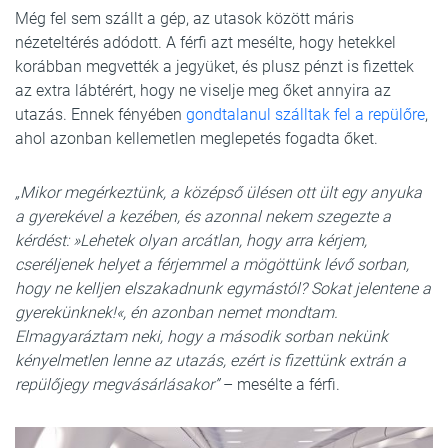
Még fel sem szállt a gép, az utasok között máris
nézeteltérés adódott. A férfi azt mesélte, hogy hetekkel
korábban megvették a jegyüket, és plusz pénzt is fizettek
az extra lábtérért, hogy ne viselje meg őket annyira az
utazás. Ennek fényében
gondtalanul szálltak fel a repülőre
,
ahol azonban kellemetlen meglepetés fogadta őket.
„Mikor megérkeztünk, a középső ülésen ott ült egy anyuka
a gyerekével a kezében, és azonnal nekem szegezte a
kérdést: »Lehetek olyan arcátlan, hogy arra kérjem,
cseréljenek helyet a férjemmel a mögöttünk lévő sorban,
hogy ne kelljen elszakadnunk egymástól? Sokat jelentene a
gyerekünknek!«, én azonban nemet mondtam.
Elmagyaráztam neki, hogy a második sorban nekünk
kényelmetlen lenne az utazás, ezért is fizettünk extrán a
repülőjegy megvásárlásakor”
– mesélte a férfi.