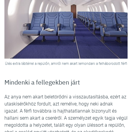
Ülés extra lábtérrel a repülőn, amiről nem akart lemondani a felháborodott férfi
Mindenki a fellegekben járt
Az anya nem akart beletörődni a visszautasításba, ezért az
utaskísérőkhöz fordult, azt remélve, hogy neki adnak
igazat. A férfi továbbra is hajthatatlannak bizonyult és
hallani sem akart a cseréről. A személyzet egyik tagja végül
megoldotta a helyzetet, talált egy olyan üléssort a repülőn,