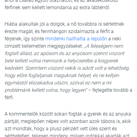
ahol a család együtt utazhatott, és az akadékoskodó
férfinek sem kellett lemondania az extra lábtérről.
Hiába alakultak jól a dolgok, a nő továbbra is sértettnek
érezte magát, és fennhangon szidalmazta a férfit a
férjének, így szinte
mindenki hallhatta a repülőn
a neki
címzett kellemetlen megjegyzéseket.
„A feleségem nem
foglalt állást, az apósom és az anyósom szerint viszont
bele kellett volna mennünk a helycserébe a kisgyerek
kedvéért. Szerintem viszont nekik is adott volt a lehetőség,
hogy előre foglaljanak maguknak helyet, és ne kelljen
egymástól elszakadva utazni, szóval ez nem a mi
problémánk kellett volna, hogy legyen”
– fejtegette tovább a
férfi.
A kommentelők között sokan fogták a gyerek és az anyuka
pártját, meglepően népes volt azonban azok tábora is, akik
azt mondták, hogy a plusz pénzért vett ülés szent és
sérthetetlen, teljesen mindegy, milyen indokkal akarták azt