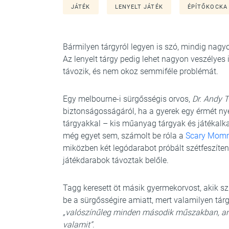
JÁTÉK
LENYELT JÁTÉK
ÉPÍTŐKOCKA
Bármilyen tárgyról legyen is szó, mindig nagyon
Az lenyelt tárgy pedig lehet nagyon veszélyes
távozik, és nem okoz semmiféle problémát.
Egy melbourne-i sürgősségis orvos,
Dr.
Andy 
biztonságosságáról, ha a gyerek egy érmét ny
tárgyakkal – kis műanyag tárgyak és játékalka
még egyet sem, számolt be róla a
Scary Mom
miközben két legódarabot próbált szétfeszíteni
játékdarabok távoztak belőle.
Tagg keresett öt másik gyermekorvost, akik sz
be a sürgősségire amiatt, mert valamilyen tárg
„valószínűleg minden második műszakban, amik
valamit”
.