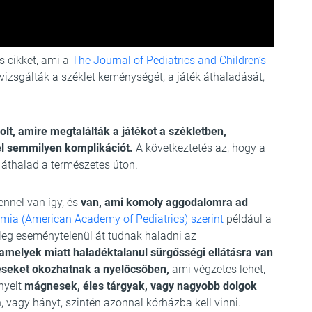
s cikket, ami a
The Journal of Pediatrics and Children’s
vizsgálták a széklet keménységét, a játék áthaladását,
lt, amire megtalálták a játékot a székletben,
l semmilyen komplikációt.
A következtetés az, hogy a
 áthalad a természetes úton.
nnel van így, és
van, ami komoly aggodalomra ad
ia (American Academy of Pediatrics) szerint
például a
eg eseménytelenül át tudnak haladni az
amelyek miatt haladéktalanul sürgősségi ellátásra van
éseket okozhatnak a nyelőcsőben,
ami végzetes lehet,
nyelt
mágnesek, éles tárgyak, vagy nagyobb dolgok
vagy hányt, szintén azonnal kórházba kell vinni.