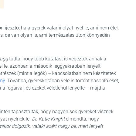
 ijesztő, ha a gyerek valami olyat nyel le, ami nem étel.
 is, de van olyan is, ami természetes úton könnyedén
Tagg
tudta, hogy több kutatást is végeztek annak a
el le, azonban a második leggyakrabban lenyelt
trészek (mint a legók) – kapcsolatban nem készítettek
my
. Továbbá, gyerekkorában vele is történt hasonló eset,
 a fogaival, és ezeket véletlenül lenyelte – majd a
intén tapasztalták, hogy nagyon sok gyereket visznek
yat nyelnek le.
Dr. Katie Knight
elmondta, hogy
or dolgozik, valaki azért megy be, mert lenyelt