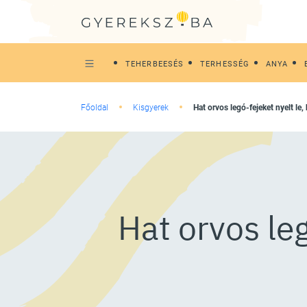
TEHERBEESÉS
TERHESSÉG
ANYA
Főoldal
Kisgyerek
Hat orvos legó-fejeket nyelt le
Hat orvos leg