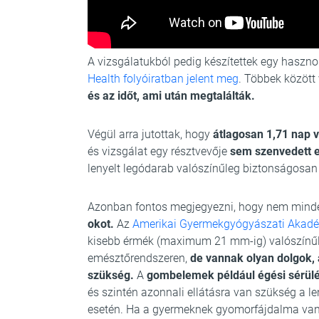
A vizsgálatukból pedig készítettek egy haszno
Health folyóiratban jelent meg
. Többek között 
és az időt, ami után megtalálták.
Végül arra jutottak, hogy
átlagosan 1,71 nap vo
és vizsgálat egy résztvevője
sem szenvedett e
lenyelt legódarab valószínűleg biztonságosan
Azonban fontos megjegyezni, hogy nem minde
okot.
Az
Amerikai Gyermekgyógyászati Akadém
kisebb érmék (maximum 21 mm-ig) valószínűl
emésztőrendszeren,
de vannak olyan dolgok, 
szükség.
A
gombelemek például égési sérül
és szintén azonnali ellátásra van szükség a le
esetén. Ha a gyermeknek gyomorfájdalma van, 