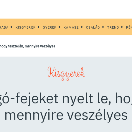
BABA
KISGYEREK
GYEREK
KAMASZ
CSALÁD
TREND
PÉ
, hogy teszteljék, mennyire veszélyes
Kisgyerek
ó-fejeket nyelt le, ho
mennyire veszélyes