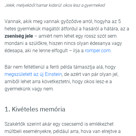
Jelek, melyekből hamar kiderül: okos lesz a gyermeked
Vannak, akik meg vannak győződve arról, hogyha az 5
hetes gyermekük magától átfordul a hasáról a hátára, az a
zseniség jele
– amiért nem lehet egy rossz szót sem
mondani a szülőkre, hiszen nincs olyan édesanya vagy
édesapa, aki ne lenne elfogult – írja a
romper.com
.
Bár nem feltétlenül a fenti példa támasztja alá, hogy
megszületett az új Einstein
, de azért van pár olyan jel,
amiből lehet arra következtetni, hogy okos lesz-e a
gyermekünk vagy nem.
1. Kivételes memória
Szakértők szerint akár egy csecsemő is emlékezhet
múltbeli eseményekre, például arra, hova van elrejtve a