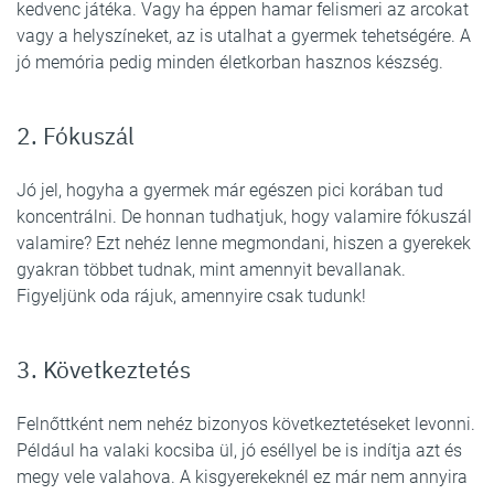
kedvenc játéka. Vagy ha éppen hamar felismeri az arcokat
vagy a helyszíneket, az is utalhat a gyermek tehetségére. A
jó memória pedig minden életkorban hasznos készség.
2. Fókuszál
Jó jel, hogyha a gyermek már egészen pici korában tud
koncentrálni. De honnan tudhatjuk, hogy valamire fókuszál
valamire? Ezt nehéz lenne megmondani, hiszen a gyerekek
gyakran többet tudnak, mint amennyit bevallanak.
Figyeljünk oda rájuk, amennyire csak tudunk!
3. Következtetés
Felnőttként nem nehéz bizonyos következtetéseket levonni.
Például ha valaki kocsiba ül, jó eséllyel be is indítja azt és
megy vele valahova. A kisgyerekeknél ez már nem annyira