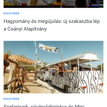
KISGYEREK
Hagyomány és megújulás: új szakaszba lép
a Csányi Alapítvány
KISGYEREK
Szafaripark, sövénylabirintus és Mini