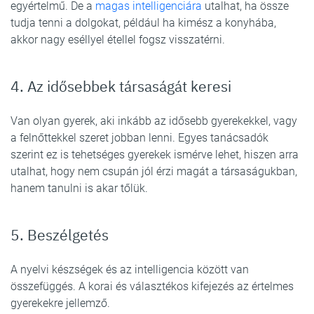
egyértelmű. De a
magas intelligenciára
utalhat, ha össze
tudja tenni a dolgokat, például ha kimész a konyhába,
akkor nagy eséllyel étellel fogsz visszatérni.
4. Az idősebbek társaságát keresi
Van olyan gyerek, aki inkább az idősebb gyerekekkel, vagy
a felnőttekkel szeret jobban lenni. Egyes tanácsadók
szerint ez is tehetséges gyerekek ismérve lehet, hiszen arra
utalhat, hogy nem csupán jól érzi magát a társaságukban,
hanem tanulni is akar tőlük.
5. Beszélgetés
A nyelvi készségek és az intelligencia között van
összefüggés. A korai és választékos kifejezés az értelmes
gyerekekre jellemző.