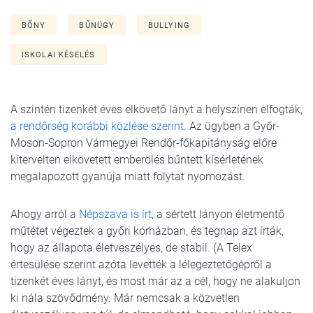
BŐNY
BŰNÜGY
BULLYING
ISKOLAI KÉSELÉS
A szintén tizenkét éves elkövető lányt a helyszínen elfogták,
a rendőrség korábbi közlése szerint
. Az ügyben a Győr-
Moson-Sopron Vármegyei Rendőr-főkapitányság előre
kitervelten elkövetett emberölés bűntett kísérletének
megalapozott gyanúja miatt folytat nyomozást.
Ahogy arról a
Népszava is írt
, a sértett lányon életmentő
műtétet végeztek a győri kórházban, és tegnap azt írták,
hogy az állapota életveszélyes, de stabil. (A Telex
értesülése szerint azóta levették a lélegeztetőgépről a
tizenkét éves lányt, és most már az a cél, hogy ne alakuljon
ki nála szövődmény. Már nemcsak a közvetlen