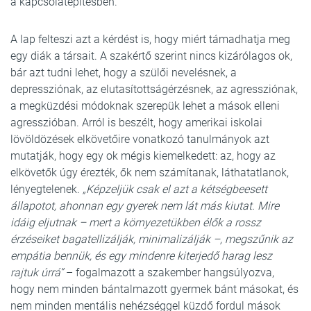
a kapcsolatépítésben.
A lap felteszi azt a kérdést is, hogy miért támadhatja meg
egy diák a társait. A szakértő szerint nincs kizárólagos ok,
bár azt tudni lehet, hogy a szülői nevelésnek, a
depressziónak, az elutasítottságérzésnek, az agressziónak,
a megküzdési módoknak szerepük lehet a mások elleni
agresszióban. Arról is beszélt, hogy amerikai iskolai
lövöldözések elkövetőire vonatkozó tanulmányok azt
mutatják, hogy egy ok mégis kiemelkedett: az, hogy az
elkövetők úgy érezték, ők nem számítanak, láthatatlanok,
lényegtelenek.
„Képzeljük csak el azt a kétségbeesett
állapotot, ahonnan egy gyerek nem lát más kiutat. Mire
idáig eljutnak – mert a környezetükben élők a rossz
érzéseiket bagatellizálják, minimalizálják –, megszűnik az
empátia bennük, és egy mindenre kiterjedő harag lesz
rajtuk úrrá”
– fogalmazott a szakember hangsúlyozva,
hogy nem minden bántalmazott gyermek bánt másokat, és
nem minden mentális nehézséggel küzdő fordul mások