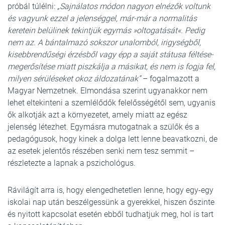
próbál túlélni:
„Sajnálatos módon nagyon elnézők voltunk
és vagyunk ezzel a jelenséggel, már-már a normalitás
keretein belülinek tekintjük egymás »oltogatását«. Pedig
nem az. A bántalmazó sokszor unalomból, irigységből,
kisebbrendűségi érzésből vagy épp a saját státusa féltése-
megerősítése miatt piszkálja a másikat, és nem is fogja fel,
milyen sérüléseket okoz áldozatának”
– fogalmazott a
Magyar Nemzetnek. Elmondása szerint ugyanakkor nem
lehet eltekinteni a szemlélődők felelősségétől sem, ugyanis
ők alkotják azt a környezetet, amely miatt az egész
jelenség létezhet. Egymásra mutogatnak a szülők és a
pedagógusok, hogy kinek a dolga lett lenne beavatkozni, de
az esetek jelentős részében senki nem tesz semmit –
részletezte a lapnak a pszichológus.
Rávilágít arra is, hogy elengedhetetlen lenne, hogy egy-egy
iskolai nap után beszélgessünk a gyerekkel, hiszen őszinte
és nyitott kapcsolat esetén ebből tudhatjuk meg, hol is tart