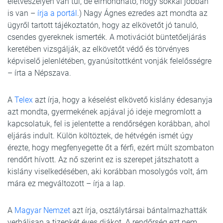
életveszélyen van túl, de elmondható, hogy sokkal jobban
is van –
írja a portál
.) Nagy Ágnes ezredes azt mondta az
ügyről tartott tájékoztatón, hogy az elkövetőt jó tanuló,
csendes gyereknek ismerték. A motivációt büntetőeljárás
keretében vizsgálják, az elkövetőt védő és törvényes
képviselő jelenlétében, gyanúsítottként vonják felelősségre
– írta a Népszava.
A
Telex
azt írja, hogy a késelést elkövető kislány édesanyja
azt mondta, gyermekének apjával jó ideje megromlott a
kapcsolatuk, fel is jelentette a rendőrségen korábban, ahol
eljárás indult. Külön költöztek, de hétvégén ismét úgy
érezte, hogy megfenyegette őt a férfi, ezért múlt szombaton
rendőrt hívott. Az nő szerint ez is szerepet játszhatott a
kislány viselkedésében, aki korábban mosolygós volt, ám
mára ez megváltozott – írja a lap.
A
Magyar Nemzet
azt írja, osztálytársai bántalmazhatták
verbálisan a tizenkét éves diákot. A rendőrség ezt nem