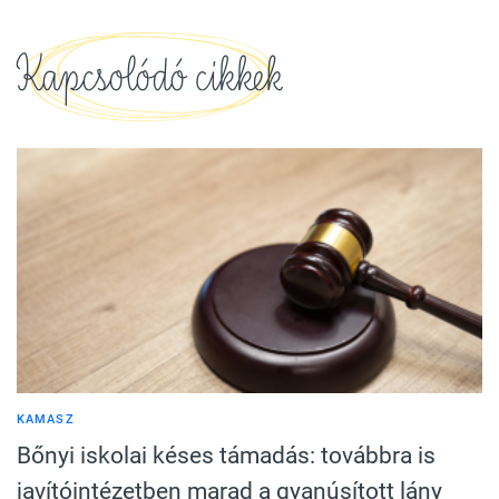
Kapcsolódó cikkek
KAMASZ
Bőnyi iskolai késes támadás: továbbra is
javítóintézetben marad a gyanúsított lány