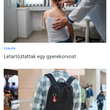
CSALÁD
Letartóztattak egy gyerekorvost