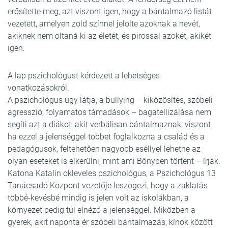
erősítette meg, azt viszont igen, hogy a bántalmazó listát
vezetett, amelyen zöld színnel jelölte azoknak a nevét,
akiknek nem oltaná ki az életét, és pirossal azokét, akikét
igen.
A lap pszichológust kérdezett a lehetséges
vonatkozásokról.
A pszichológus úgy látja, a bullying – kiközösítés, szóbeli
agresszió, folyamatos támadások – bagatellizálása nem
segíti azt a diákot, akit verbálisan bántalmaznak, viszont
ha ezzel a jelenséggel többet foglalkozna a család és a
pedagógusok, feltehetően nagyobb eséllyel lehetne az
olyan eseteket is elkerülni, mint ami Bőnyben történt – írják.
Katona Katalin okleveles pszichológus, a Pszichológus 13
Tanácsadó Központ vezetője leszögezi, hogy a zaklatás
többé-kevésbé mindig is jelen volt az iskolákban, a
környezet pedig túl elnéző a jelenséggel. Miközben a
gyerek, akit naponta ér szóbeli bántalmazás, kínok között