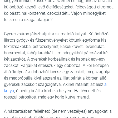
kisgyerekünket, kössük be a szemét és dugjunk az orra alá
különböző kéznél levő ételféleségeket: félbevágott citromot,
kolbászt, halkonzervet, csokoládét… Vajon mindegyiket
felismeri a szaga alapján?
Gyerekzsúron játszhatjuk a szimatoló kutyát. Különböző
illatos gyógy- és fűszernövényeket kötünk egyforma kis
textilzsákokba: petrezselymet, kakukkfüvet, levendulát,
borsmentát, fahéjdarabkát – mindegyikből párosával két-
két zacskót. A gyerekek körbeállnak és kapnak egy-egy
zacskót. Párjaikat eltesszük egy dobozba. A kör közepén
álló “kutyus” a dobozból kivesz egy zacskót, megszagolja
és megpróbálja kiválasztani az illat párját a körben álló
gyerekek zacskóit szagolgatva. Akinél rátalált, az lesz
a
kutya
, ő pedig beáll a körbe a helyére. Ha tévedett és
rosszul párosított, még egy körig kutya marad.
A háztartásban fellelhető (de nem veszélyes) anyagokat is
szaglászhatjuk: öblítő, sampon, fogkrém, arckrém,