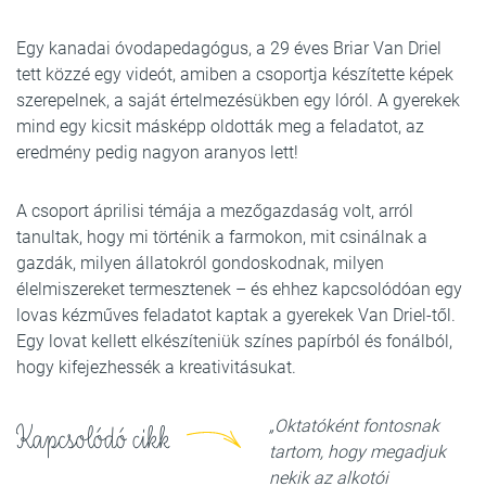
Egy kanadai óvodapedagógus, a 29 éves Briar Van Driel
tett közzé egy videót, amiben a csoportja készítette képek
szerepelnek, a saját értelmezésükben egy lóról. A gyerekek
mind egy kicsit másképp oldották meg a feladatot, az
eredmény pedig nagyon aranyos lett!
A csoport áprilisi témája a mezőgazdaság volt, arról
tanultak, hogy mi történik a farmokon, mit csinálnak a
gazdák, milyen állatokról gondoskodnak, milyen
élelmiszereket termesztenek – és ehhez kapcsolódóan egy
lovas kézműves feladatot kaptak a gyerekek Van Driel-től.
Egy lovat kellett elkészíteniük színes papírból és fonálból,
hogy kifejezhessék a kreativitásukat.
„Oktatóként fontosnak
Kapcsolódó cikk
tartom, hogy megadjuk
nekik az alkotói