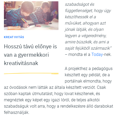
szabadságot és
függetlenséget, hogy úgy
készíthessék el a
művüket, ahogyan azt
jónak látják, és olyan
legyen a végeredmény,
KREATIVITÁS
amire büszkék, és ami a
Hosszú távú előnye is
saját fejükből származik”
van a gyermekkori
– mondta el a
Today
-nek.
kreativitásnak
A projekthez a pedagógus
készített egy példát, de a
portálnak elmondta, hogy
az óvodások nem látták az általa készített verziót. Csak
szóban kaptak útmutatást, hogy lovat készítenek, és
megnéztek egy képet egy igazi lóról, de teljes alkotói
szabadságuk volt arra, hogy a rendelkezésre álló darabokat
felhasználják.