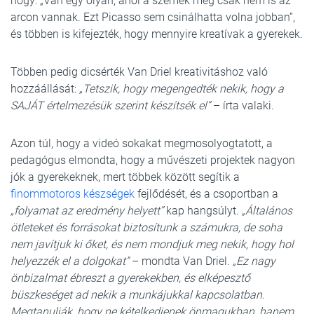
hogy: „Van egy olyan, ahol a szemek még csak nem is az
arcon vannak. Ezt Picasso sem csinálhatta volna jobban”,
és többen is kifejezték, hogy mennyire kreatívak a gyerekek.
Többen pedig dicsérték Van Driel kreativitáshoz való
hozzáállását:
„Tetszik, hogy megengedték nekik, hogy a
SAJÁT értelmezésük szerint készítsék el”
– írta valaki.
Azon túl, hogy a videó sokakat megmosolyogtatott, a
pedagógus elmondta, hogy a művészeti projektek nagyon
jók a gyerekeknek, mert többek között segítik a
finommotoros készségek
fejlődését, és a csoportban a
„folyamat az eredmény helyett”
kap hangsúlyt.
„Általános
ötleteket és forrásokat biztosítunk a számukra, de soha
nem javítjuk ki őket, és nem mondjuk meg nekik, hogy hol
helyezzék el a dolgokat”
– mondta Van Driel.
„Ez nagy
önbizalmat ébreszt a gyerekekben, és elképesztő
büszkeséget ad nekik a munkájukkal kapcsolatban.
Megtanulják, hogy ne kételkedjenek önmagukban, hanem