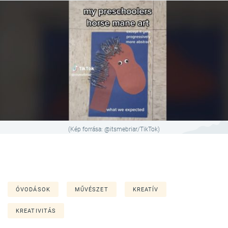
(Kép forrása: @itsmebriar/TikTok)
ÓVODÁSOK
MŰVÉSZET
KREATÍV
KREATIVITÁS