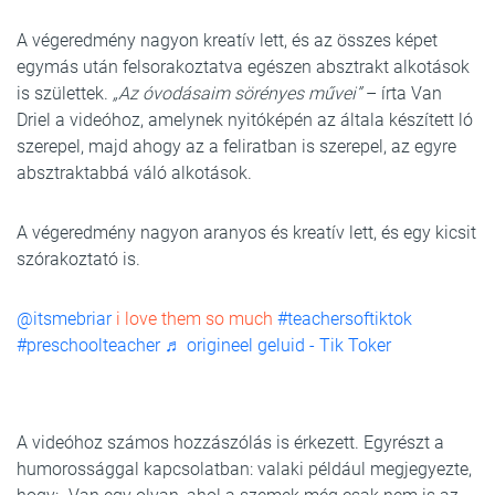
A végeredmény nagyon kreatív lett, és az összes képet
egymás után felsorakoztatva egészen absztrakt alkotások
is születtek.
„Az óvodásaim sörényes művei”
– írta Van
Driel a videóhoz, amelynek nyitóképén az általa készített ló
szerepel, majd ahogy az a feliratban is szerepel, az egyre
absztraktabbá váló alkotások.
A végeredmény nagyon aranyos és kreatív lett, és egy kicsit
szórakoztató is.
@itsmebriar
i love them so much
#teachersoftiktok
#preschoolteacher
♬ origineel geluid - Tik Toker
A videóhoz számos hozzászólás is érkezett. Egyrészt a
humorossággal kapcsolatban: valaki például megjegyezte,