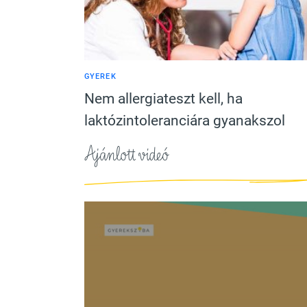
GYEREK
Nem allergiateszt kell, ha
laktózintoleranciára gyanakszol
Ajánlott videó