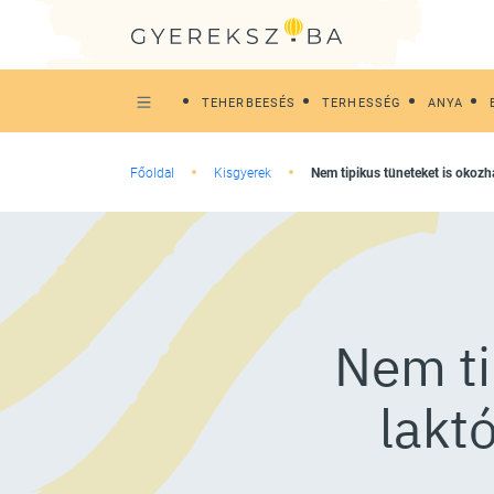
TEHERBEESÉS
TERHESSÉG
ANYA
Főoldal
Kisgyerek
Nem tipikus tüneteket is okozh
Nem ti
lakt