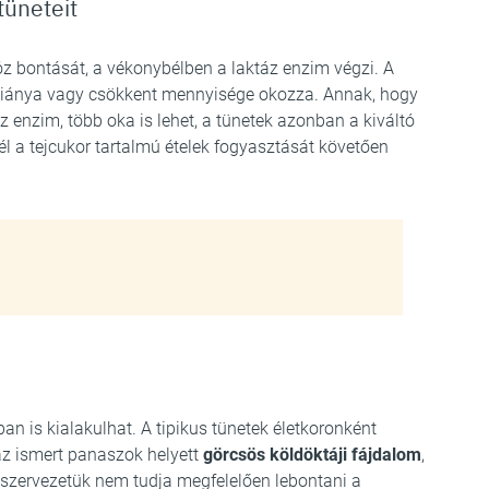
tüneteit
óz bontását, a vékonybélben a laktáz enzim végzi. A
iánya vagy csökkent mennyisége okozza. Annak, hogy
 enzim, több oka is lehet, a tünetek azonban a kiváltó
él a tejcukor tartalmú ételek fogyasztását követően
an is kialakulhat. A tipikus tünetek életkoronként
az ismert panaszok helyett
görcsös köldöktáji fájdalom
,
 szervezetük nem tudja megfelelően lebontani a