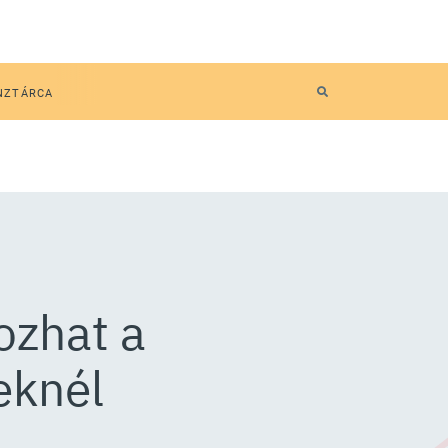
NZTÁRCA
ozhat a
eknél