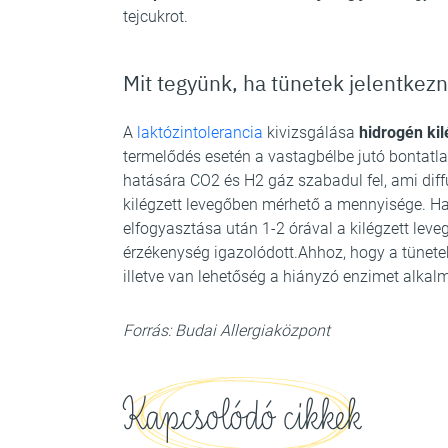
tejcukrot.
Mit tegyünk, ha tünetek jelentkez
A
laktózintolerancia
kivizsgálása
hidrogén kil
termelődés esetén a vastagbélbe jutó bontatl
hatására CO2 és H2 gáz szabadul fel, ami diffú
kilégzett levegőben mérhető a mennyisége. Ha
elfogyasztása után 1-2 órával a kilégzett lev
érzékenység igazolódott.Ahhoz, hogy a tünetek
illetve van lehetőség a hiányzó enzimet alkal
Forrás: Budai Allergiaközpont
Kapcsolódó cikkek