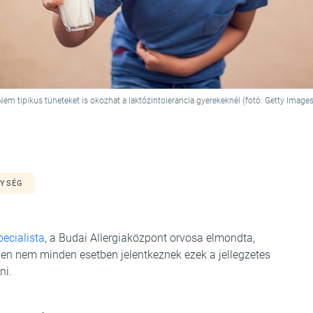
Nem tipikus tüneteket is okozhat a laktózintolerancia gyerekeknél (fotó: Getty Images
NYSÉG
ecialista
, a Budai Allergiaközpont orvosa elmondta,
en nem minden esetben jelentkeznek ezek a jellegzetes
ni.