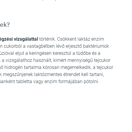
nek?
égzési vizsgálattal
történik. Csökkent laktáz enzim
an cukorból a vastagbélben lévő erjesztő baktériumok
zióval eljut a keringésen keresztül a tüdőbe és a
 a vizsgálathoz használt, kimért mennyiségű tejcukor
egő hidrogén tartalma kórosan megemelkedik, a tejcukor
 megszűnjenek laktózmentes étrendet kell tartani,
manként tabletta vagy enzim formájában pótolni.