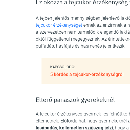
Ez okozza a tejcukor érzékenység 
A tejben jelentős mennyiségben jelenlevő lakt
tejcukor érzékenységet
ennek az enzimnek a h
a szervezetben nem termelődik elegendő laktáz
októl függetlenül megegyeznek. Az érintettekn
puffadás, hasfájás és hasmenés jelentkezik.
KAPCSOLÓDÓ:
5 kérdés a tejcukor-érzékenységről
Eltérő panaszok gyerekeknél
A tejcukor érzékenység gyermek- és felnőttkorb
eltérhetnek. Előfordulhat, hogy gyermekeknél 
lesápadás
,
kellemetlen szájszag jelzi
, hogy a