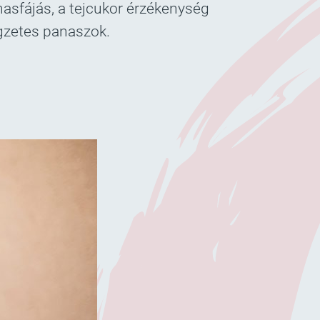
hasfájás, a tejcukor érzékenység
egzetes panaszok.