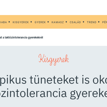
BABA
KISGYEREK
GYEREK
KAMASZ
CSALÁD
TREND
PÉ
at a laktózintolerancia gyerekeknél
Kisgyerek
pikus tüneteket is ok
ózintolerancia gyerek