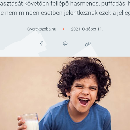
yasztását követően fellépő hasmenés, puffadás, 
De nem minden esetben jelentkeznek ezek a jell
Gyerekszoba.hu
2021. Október 11.