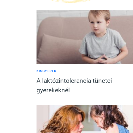
KISGYEREK
A laktózintolerancia tünetei
gyerekeknél