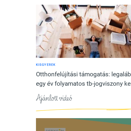
KISGYEREK
Otthonfelújítási támogatás: legalá
egy év folyamatos tb-jogviszony kel
Ajánlott videó