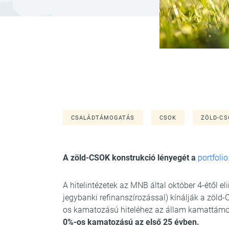
CSALÁDTÁMOGATÁS
CSOK
ZÖLD-CS
A zöld-CSOK konstrukció lényegét a
portfolio
A hitelintézetek az MNB által október 4-étől 
jegybanki refinanszírozással) kínálják a zöld
os kamatozású hiteléhez az állam kamattámogat
0%-os kamatozású az első 25 évben.