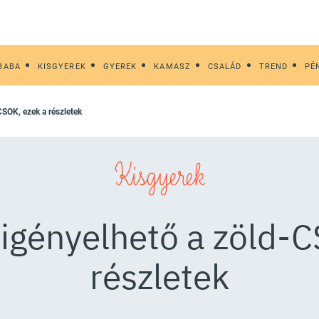
BABA
KISGYEREK
GYEREK
KAMASZ
CSALÁD
TREND
PÉ
CSOK, ezek a részletek
Kisgyerek
 igényelhető a zöld-C
részletek