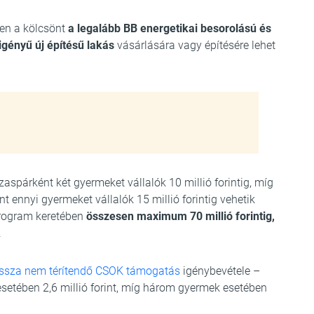
ően a kölcsönt
a legalább BB energetikai besorolású és
igényű új építésű lakás
vásárlására vagy építésére lehet
párként két gyermeket vállalók 10 millió forintig, míg
ennyi gyermeket vállalók 15 millió forintig vehetik
Program keretében
összesen maximum 70 millió forintig,
.
issza nem térítendő CSOK támogatás
igénybevétele –
setében 2,6 millió forint, míg három gyermek esetében