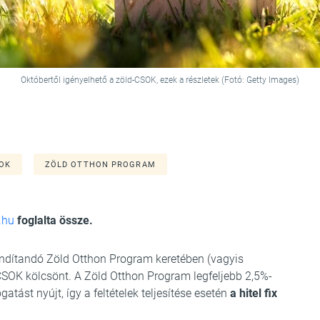
Októbertől igényelhető a zöld-CSOK, ezek a részletek (Fotó: Getty Images)
OK
ZÖLD OTTHON PROGRAM
.hu
foglalta össze.
elindítandó Zöld Otthon Program keretében (vagyis
-CSOK kölcsönt. A Zöld Otthon Program legfeljebb 2,5%-
ást nyújt, így a feltételek teljesítése esetén
a hitel fix