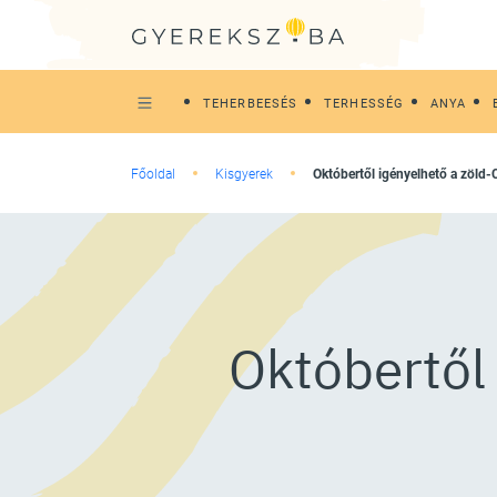
TEHERBEESÉS
TERHESSÉG
ANYA
Főoldal
Kisgyerek
Októbertől igényelhető a zöld-
Októbertől