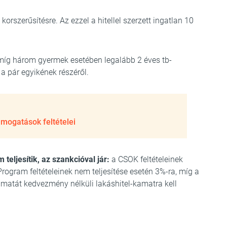
korszerűsítésre. Az ezzel a hitellel szerzett ingatlan 10
míg három gyermek esetében legalább 2 éves tb-
a pár egyikének részéről.
mogatások feltételei
eljesítik, az szankcióval jár:
a CSOK feltételeinek
Program feltételeinek nem teljesítése esetén 3%-ra, míg a
kamatát kedvezmény nélküli lakáshitel-kamatra kell