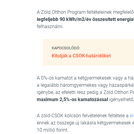
A Zöld Otthon Program feltételeinek megfelel
legfeljebb 90 kWh/m2/év összesített energia
felhasználni.
KAPOCSOLÓDÓ:
Kitolják a CSOK-határidőket
A 0%-os kamatot a kétgyermekesek vagy a házas
a legalább háromgyermekes vagy házaspárként 
igénybe, az efeletti rész pedig a Zöld Otthon 
maximum 2,5%-os kamatozással
igényelhető
A zöld-CSOK kölcsön felvételének feltétele a
v
ennek az összege új lakásra kétgyermekesek e
10 millió forint.