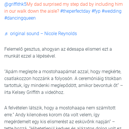
@griffithk5
My dad surprised my step dad by including him
in our walk down the aisle?
#theperfectday
#fyp
#wedding
#dancingqueen
♬ original sound – Nicole Reynolds
Felemelő gesztus, ahogyan az édesapa elismeri ezt a
munkát ezzel a lépésével.
“Apám meglepte a mostohaapámat azzal, hogy megkérte,
csatlakozzon hozzánk a folyosón. A ceremóniáig titokban
tartottuk, így mindenki meglepődött, amikor bevontuk őt” –
írta Kelsey Griffith a videóhoz.
A felvételen látszik, hogy a mostohaapa nem számított
erre.” Andy kilencéves korom óta volt velem, így
megérdemelt egy kis elismerést az esküvőnk napján” –
tette hozzá. “Hihetetlenül kedves és alázatos dolog volt ez