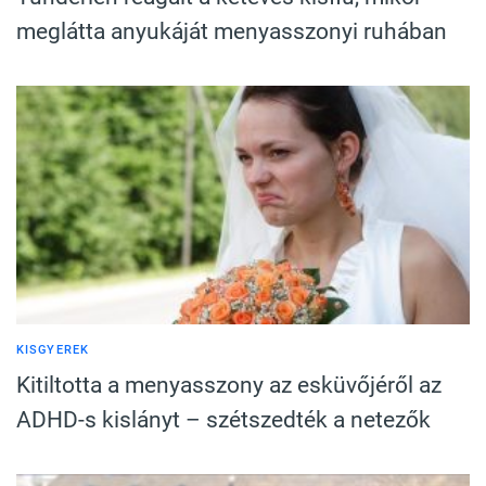
meglátta anyukáját menyasszonyi ruhában
KISGYEREK
Kitiltotta a menyasszony az esküvőjéről az
ADHD-s kislányt – szétszedték a netezők