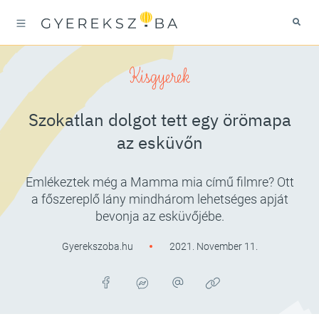
Kisgyerek
Szokatlan dolgot tett egy örömapa
az esküvőn
Emlékeztek még a Mamma mia című filmre? Ott
a főszereplő lány mindhárom lehetséges apját
bevonja az esküvőjébe.
Gyerekszoba.hu
2021. November 11.