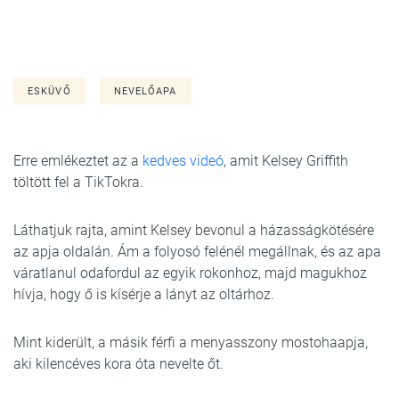
ESKÜVŐ
NEVELŐAPA
Erre emlékeztet az a
kedves videó
, amit Kelsey Griffith
töltött fel a TikTokra.
Láthatjuk rajta, amint Kelsey bevonul a házasságkötésére
az apja oldalán. Ám a folyosó felénél megállnak, és az apa
váratlanul odafordul az egyik rokonhoz, majd magukhoz
hívja, hogy ő is kísérje a lányt az oltárhoz.
Mint kiderült, a másik férfi a menyasszony mostohaapja,
aki kilencéves kora óta nevelte őt.