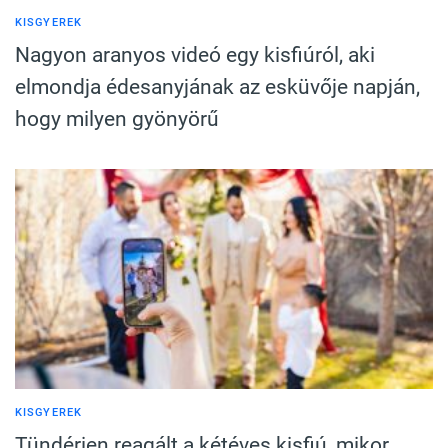
KISGYEREK
Nagyon aranyos videó egy kisfiúról, aki
elmondja édesanyjának az esküvője napján,
hogy milyen gyönyörű
KISGYEREK
Tündérien reagált a kétéves kisfiú, mikor