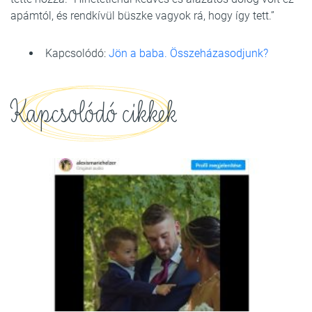
apámtól, és rendkívül büszke vagyok rá, hogy így tett.”
Kapcsolódó:
Jön a baba. Összeházasodjunk?
Kapcsolódó cikkek