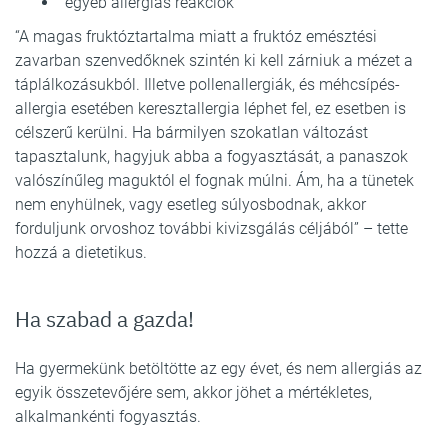
egyéb allergiás reakciók
“A magas fruktóztartalma miatt a fruktóz emésztési
zavarban szenvedőknek szintén ki kell zárniuk a mézet a
táplálkozásukból. Illetve pollenallergiák, és méhcsípés-
allergia esetében keresztallergia léphet fel, ez esetben is
célszerű kerülni. Ha bármilyen szokatlan változást
tapasztalunk, hagyjuk abba a fogyasztását, a panaszok
valószínűleg maguktól el fognak múlni. Ám, ha a tünetek
nem enyhülnek, vagy esetleg súlyosbodnak, akkor
forduljunk orvoshoz további kivizsgálás céljából” – tette
hozzá a dietetikus.
Ha szabad a gazda!
Ha gyermekünk betöltötte az egy évet, és nem allergiás az
egyik összetevőjére sem, akkor jöhet a mértékletes,
alkalmankénti fogyasztás.