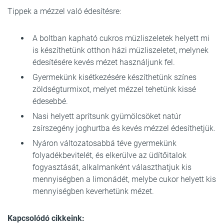
Tippek a mézzel való édesítésre:
A boltban kapható cukros müzliszeletek helyett mi
is készíthetünk otthon házi müzliszeletet, melynek
édesítésére kevés mézet használjunk fel.
Gyermekünk kisétkezésére készíthetünk színes
zöldségturmixot, melyet mézzel tehetünk kissé
édesebbé.
Nasi helyett aprítsunk gyümölcsöket natúr
zsírszegény joghurtba és kevés mézzel édesíthetjük.
Nyáron változatosabbá téve gyermekünk
folyadékbevitelét, és elkerülve az üdítőitalok
fogyasztását, alkalmanként választhatjuk kis
mennyiségben a limonádét, melybe cukor helyett kis
mennyiségben keverhetünk mézet.
Kapcsolódó cikkeink: