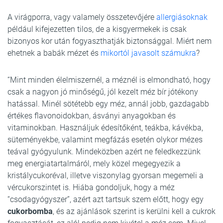
A virágporra, vagy valamely összetevőjére
allergiásoknak
például kifejezetten tilos, de a kisgyermekek is csak
bizonyos kor után fogyaszthatják biztonsággal. Miért nem
ehetnek a babák mézet és
mikortól javasolt számukra
?
“Mint minden élelmiszernél, a méznél is elmondható, hogy
csak a nagyon jó minőségű, jól kezelt méz bír jótékony
hatással. Minél sötétebb egy méz, annál jobb, gazdagabb
értékes flavonoidokban, ásványi anyagokban és
vitaminokban. Használjuk édesítőként, teákba, kávékba,
süteményekbe, valamint megfázás esetén olykor mézes
teával gyógyulunk. Mindeközben azért ne feledkezzünk
meg energiatartalmáról, mely közel megegyezik a
kristálycukoréval, illetve viszonylag gyorsan megemeli a
vércukorszintet is. Hiába gondoljuk, hogy a méz
“csodagyógyszer”, azért azt tartsuk szem előtt, hogy egy
cukorbomba
, és az ajánlások szerint is kerülni kell a cukrok