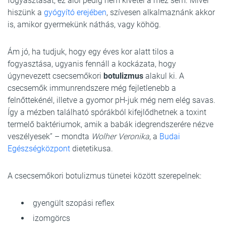
fogyasztását, ez alól pedig nem kivétel a méz sem. Mivel
hiszünk a
gyógyító erejében
, szívesen alkalmaznánk akkor
is, amikor gyermekünk náthás, vagy köhög.
Ám jó, ha tudjuk, hogy egy éves kor alatt tilos a
fogyasztása, ugyanis fennáll a kockázata, hogy
úgynevezett csecsemőkori
botulizmus
alakul ki. A
csecsemők immunrendszere még fejletlenebb a
felnőttekénél, illetve a gyomor pH-juk még nem elég savas.
Így a mézben található spórákból kifejlődhetnek a toxint
termelő baktériumok, amik a babák idegrendszerére nézve
veszélyesek” – mondta
Wolher Veronika
, a
Budai
Egészségközpont
dietetikusa.
A csecsemőkori botulizmus tünetei között szerepelnek:
gyengült szopási reflex
izomgörcs