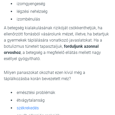
izomgyengeség
légzési nehézség
izombénulás
A betegség kialakulásának rizikóját csökkenthetjük, ha
ellenőrzött forrásból vásárolunk mézet, illetve, ha betartjuk
a gyermekek táplálására vonatkozó javaslatokat. Ha a
botulizmus tüneteit tapasztaljuk,
forduljunk azonnal
orvoshoz
, a betegség a megfelelő ellátás mellett nagy
eséllyel gyógyítható.
Milyen panaszokat okozhat ezen kívül még a
táplálkozásba korán bevezetett méz?
emésztési problémák
étvágytalanság
székrekedés