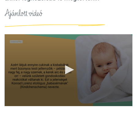
Ajánlott videó
0
seconds
of
1
minute,
38