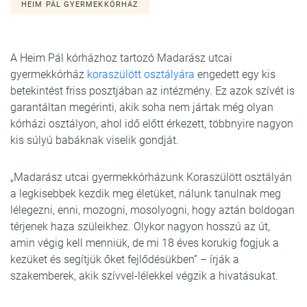
HEIM PÁL GYERMEKKÓRHÁZ
A Heim Pál kórházhoz tartozó Madarász utcai
gyermekkórház
koraszülött osztályára
engedett egy kis
betekintést friss posztjában az intézmény. Ez azok szívét is
garantáltan megérinti, akik soha nem jártak még olyan
kórházi osztályon, ahol idő előtt érkezett, többnyire nagyon
kis súlyú babáknak viselik gondját.
„Madarász utcai gyermekkórházunk Koraszülött osztályán
a legkisebbek kezdik meg életüket, nálunk tanulnak meg
lélegezni, enni, mozogni, mosolyogni, hogy aztán boldogan
térjenek haza szüleikhez. Olykor nagyon hosszú az út,
amin végig kell menniük, de mi 18 éves korukig fogjuk a
kezüket és segítjük őket fejlődésükben” – írják a
szakemberek, akik szívvel-lélekkel végzik a hivatásukat.