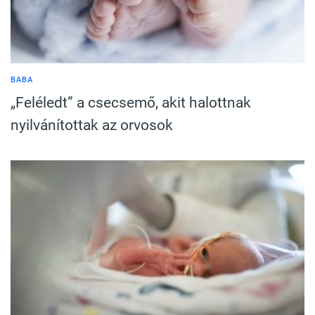
BABA
„Feléledt” a csecsemő, akit halottnak
nyilvánítottak az orvosok