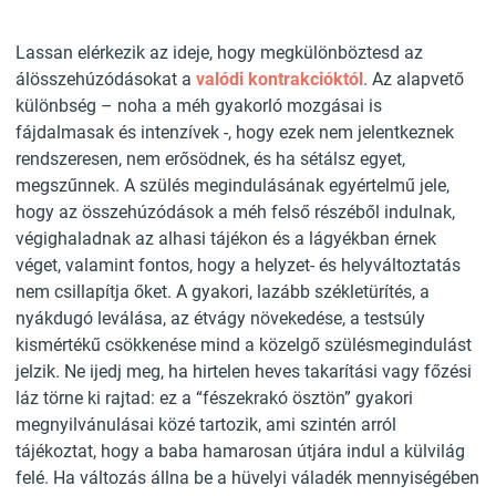
Lassan elérkezik az ideje, hogy megkülönböztesd az
álösszehúzódásokat a
valódi kontrakcióktól
. Az alapvető
különbség – noha a méh gyakorló mozgásai is
fájdalmasak és intenzívek -, hogy ezek nem jelentkeznek
rendszeresen, nem erősödnek, és ha sétálsz egyet,
megszűnnek. A szülés megindulásának egyértelmű jele,
hogy az összehúzódások a méh felső részéből indulnak,
végighaladnak az alhasi tájékon és a lágyékban érnek
véget, valamint fontos, hogy a helyzet- és helyváltoztatás
nem csillapítja őket. A gyakori, lazább székletürítés, a
nyákdugó leválása, az étvágy növekedése, a testsúly
kismértékű csökkenése mind a közelgő szülésmegindulást
jelzik. Ne ijedj meg, ha hirtelen heves takarítási vagy főzési
láz törne ki rajtad: ez a “fészekrakó ösztön” gyakori
megnyilvánulásai közé tartozik, ami szintén arról
tájékoztat, hogy a baba hamarosan útjára indul a külvilág
felé. Ha változás állna be a hüvelyi váladék mennyiségében