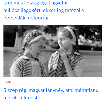
Érdemes lesz az eget figyelni
hullócsillagokért: ekkor fog tetőzni a
Perseidák meteorraj
TREND
5 szép régi magyar lánynév, ami méltatlanul
merült feledésbe