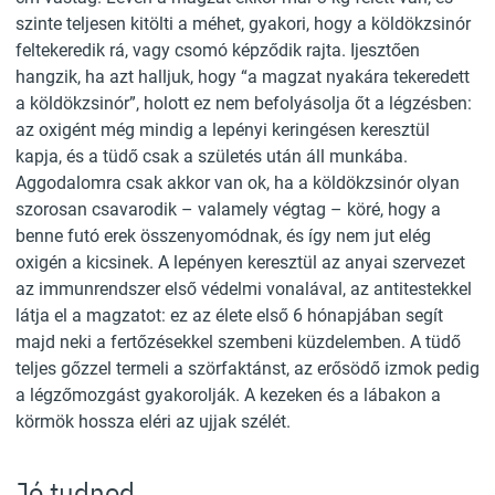
szinte teljesen kitölti a méhet, gyakori, hogy a köldökzsinór
feltekeredik rá, vagy csomó képződik rajta. Ijesztően
hangzik, ha azt halljuk, hogy “a magzat nyakára tekeredett
a köldökzsinór”, holott ez nem befolyásolja őt a légzésben:
az oxigént még mindig a lepényi keringésen keresztül
kapja, és a tüdő csak a születés után áll munkába.
Aggodalomra csak akkor van ok, ha a köldökzsinór olyan
szorosan csavarodik – valamely végtag – köré, hogy a
benne futó erek összenyomódnak, és így nem jut elég
oxigén a kicsinek. A lepényen keresztül az anyai szervezet
az immunrendszer első védelmi vonalával, az antitestekkel
látja el a magzatot: ez az élete első 6 hónapjában segít
majd neki a fertőzésekkel szembeni küzdelemben. A tüdő
teljes gőzzel termeli a szörfaktánst, az erősödő izmok pedig
a légzőmozgást gyakorolják. A kezeken és a lábakon a
körmök hossza eléri az ujjak szélét.
Jó tudnod