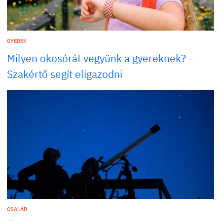
GYEREK
Milyen okosórát vegyünk a gyereknek? –
Szakértő segít eligazodni
CSALÁD