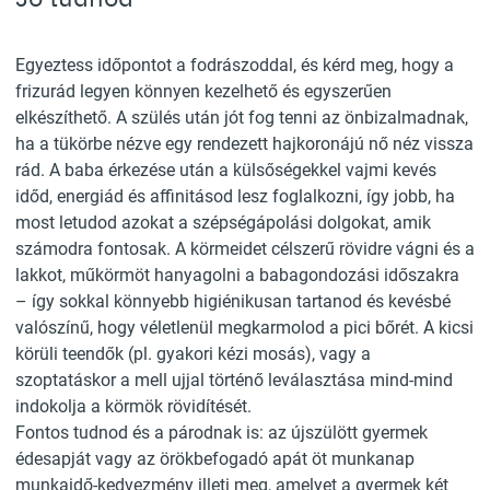
Egyeztess időpontot a fodrászoddal, és kérd meg, hogy a
frizurád legyen könnyen kezelhető és egyszerűen
elkészíthető. A szülés után jót fog tenni az önbizalmadnak,
ha a tükörbe nézve egy rendezett hajkoronájú nő néz vissza
rád. A baba érkezése után a külsőségekkel vajmi kevés
időd, energiád és affinitásod lesz foglalkozni, így jobb, ha
most letudod azokat a szépségápolási dolgokat, amik
számodra fontosak. A körmeidet célszerű rövidre vágni és a
lakkot, műkörmöt hanyagolni a babagondozási időszakra
– így sokkal könnyebb higiénikusan tartanod és kevésbé
valószínű, hogy véletlenül megkarmolod a pici bőrét. A kicsi
körüli teendők (pl. gyakori kézi mosás), vagy a
szoptatáskor a mell ujjal történő leválasztása mind-mind
indokolja a körmök rövidítését.
Fontos tudnod és a párodnak is: az újszülött gyermek
édesapját vagy az örökbefogadó apát öt munkanap
munkaidő-kedvezmény illeti meg, amelyet a gyermek két