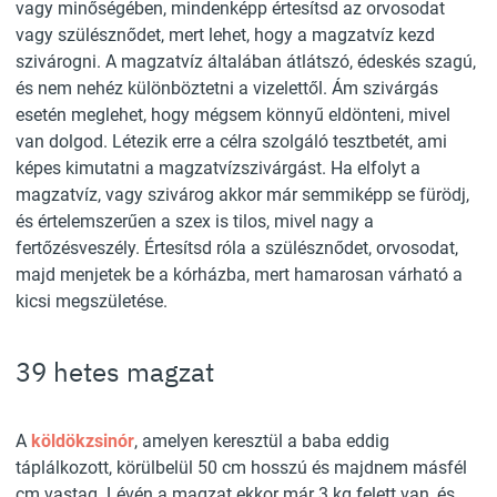
vagy minőségében, mindenképp értesítsd az orvosodat
vagy szülésznődet, mert lehet, hogy a magzatvíz kezd
szivárogni. A magzatvíz általában átlátszó, édeskés szagú,
és nem nehéz különböztetni a vizelettől. Ám szivárgás
esetén meglehet, hogy mégsem könnyű eldönteni, mivel
van dolgod. Létezik erre a célra szolgáló tesztbetét, ami
képes kimutatni a magzatvízszivárgást. Ha elfolyt a
magzatvíz, vagy szivárog akkor már semmiképp se fürödj,
és értelemszerűen a szex is tilos, mivel nagy a
fertőzésveszély. Értesítsd róla a szülésznődet, orvosodat,
majd menjetek be a kórházba, mert hamarosan várható a
kicsi megszületése.
39 hetes magzat
A
köldökzsinór
, amelyen keresztül a baba eddig
táplálkozott, körülbelül 50 cm hosszú és majdnem másfél
cm vastag. Lévén a magzat ekkor már 3 kg felett van, és