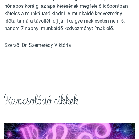
hónapos koráig, az apa kérésének megfelelő időpontban
köteles a munkáltató kiadni. A munkaidő-kedvezmény
időtartamára távolléti díj jár. Ikergyermek esetén nem 5,
hanem 7 napnyi munkaidő-kedvezményt írnak elő.
Szerző: Dr. Szemerédy Viktória
Kapcsolódó cikkek