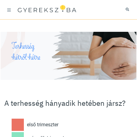
Terhesség
hétről hétre
A terhesség hányadik hetében jársz?
első trimeszter