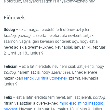
előforduló, Magyarországon is anyakönyvezhető név.
Fiúnevek
Bódog
– ez a magyar eredetű férfi utónév azt jelenti,
boldog, gazdag
. Elszórtan előforduló névként tartják
számon, vagyis igen kevesen döntenek úgy, hogy ezt a
nevet adják a gyermeküknek. Névnapjai: január 14., február
21., május 18., június 9.
Felicián
– ez a latin eredetű név nem csak azt jelenti, hogy
boldog
, hanem azt is, hogy
szerencsés
. Ennek ellenére
hazánkban
rendkívül ritka utónévnek
számít. Névnapja:
június 9.
Félix
– ezt a latin eredetű férfi nevet, ami azt jelenti,
boldog
,
ritkán választják a gyerekeknek,
mind első, mind második
névként
. Névnapjai: január 14., május 18., június 9., július