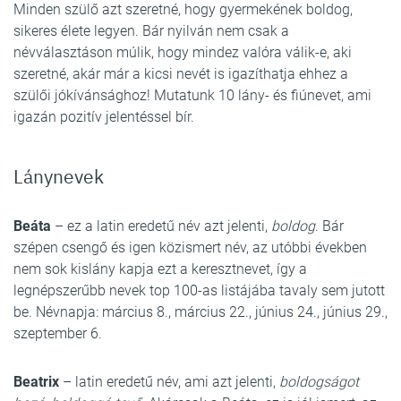
Minden szülő azt szeretné, hogy gyermekének boldog,
sikeres élete legyen. Bár nyilván nem csak a
névválasztáson múlik, hogy mindez valóra válik-e, aki
szeretné, akár már a kicsi nevét is igazíthatja ehhez a
szülői jókívánsághoz! Mutatunk 10 lány- és fiúnevet, ami
igazán pozitív jelentéssel bír.
Lánynevek
Beáta
– ez a latin eredetű név azt jelenti,
boldog
. Bár
szépen csengő és igen közismert név, az utóbbi években
nem sok kislány kapja ezt a keresztnevet, így a
legnépszerűbb nevek top 100-as listájába tavaly sem jutott
be. Névnapja: március 8., március 22., június 24., június 29.,
szeptember 6.
Beatrix
– latin eredetű név, ami azt jelenti,
boldogságot