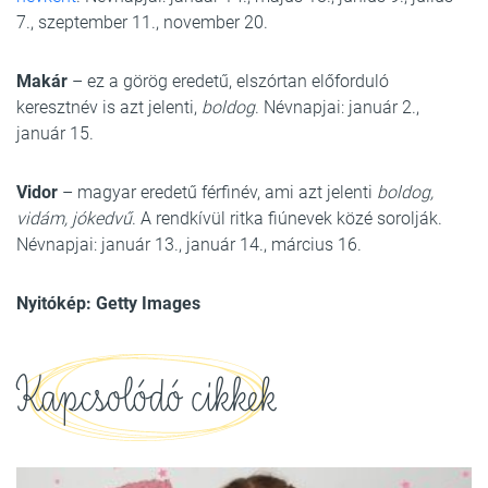
7., szeptember 11., november 20.
Makár
– ez a görög eredetű, elszórtan előforduló
keresztnév is azt jelenti,
boldog
. Névnapjai: január 2.,
január 15.
Vidor
– magyar eredetű férfinév, ami azt jelenti
boldog,
vidám, jókedvű
. A rendkívül ritka fiúnevek közé sorolják.
Névnapjai: január 13., január 14., március 16.
Nyitókép: Getty Images
Kapcsolódó cikkek