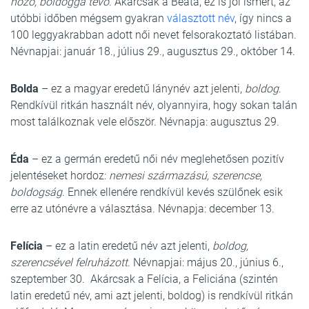
hozó, boldoggá tevő
. Akárcsak a Beáta, ez is jól ismert, az
utóbbi időben mégsem gyakran
választott név
, így nincs a
100 leggyakrabban adott női nevet felsorakoztató listában.
Névnapjai: január 18., július 29., augusztus 29., október 14.
Bolda
– ez a magyar eredetű lánynév azt jelenti,
boldog
.
Rendkívül ritkán használt név, olyannyira, hogy sokan talán
most találkoznak vele először. Névnapja: augusztus 29.
Éda
– ez a germán eredetű női név meglehetősen pozitív
jelentéseket hordoz:
nemesi származású, szerencse,
boldogság
. Ennek ellenére rendkívül kevés szülőnek esik
erre az utónévre a választása. Névnapja: december 13.
Felícia
– ez a latin eredetű név azt jelenti,
boldog,
szerencsével felruházott
. Névnapjai: május 20., június 6.,
szeptember 30. Akárcsak a Felícia, a Feliciána (szintén
latin eredetű név, ami azt jelenti, boldog) is rendkívül ritkán