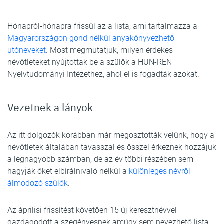
Hónapról-hónapra frissül az a lista, ami tartalmazza a
Magyarországon gond nélkül anyakönyvezhető
utóneveket
. Most megmutatjuk, milyen érdekes
névötleteket nyújtottak be a szülők a HUN-REN
Nyelvtudományi Intézethez, ahol el is fogadták azokat.
Vezetnek a lányok
Az itt dolgozók korábban már megosztották velünk, hogy a
névötletek általában tavasszal és ősszel érkeznek hozzájuk
a legnagyobb számban, de az év többi részében sem
hagyják őket elbírálnivaló nélkül a
különleges névről
álmodozó szülők
.
Az áprilisi frissítést követően 15 új keresztnévvel
gazdagodott a szegényesnek amúgy sem nevezhető lista,