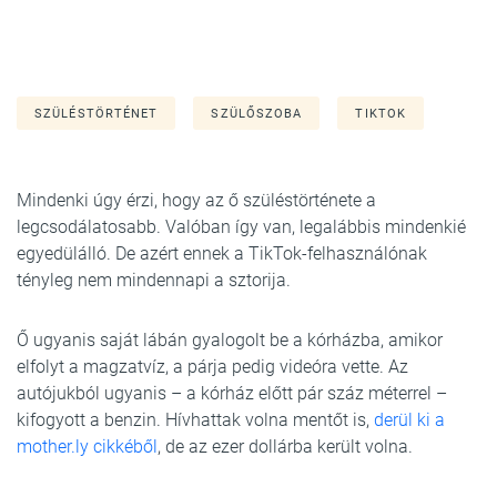
SZÜLÉSTÖRTÉNET
SZÜLŐSZOBA
TIKTOK
Mindenki úgy érzi, hogy az ő szüléstörténete a
legcsodálatosabb. Valóban így van, legalábbis mindenkié
egyedülálló. De azért ennek a TikTok-felhasználónak
tényleg nem mindennapi a sztorija.
Ő ugyanis saját lábán gyalogolt be a kórházba, amikor
elfolyt a magzatvíz, a párja pedig videóra vette. Az
autójukból ugyanis – a kórház előtt pár száz méterrel –
kifogyott a benzin. Hívhattak volna mentőt is,
derül ki a
mother.ly cikkéből
, de az ezer dollárba került volna.