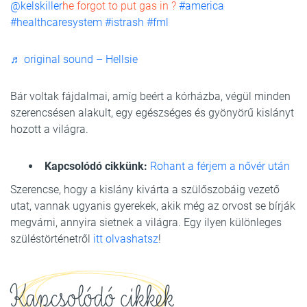
@kelskiller
he forgot to put gas in ?
#america
#healthcaresystem
#istrash
#fml
♬ original sound – Hellsie
Bár voltak fájdalmai, amíg beért a kórházba, végül minden
szerencsésen alakult, egy egészséges és gyönyörű kislányt
hozott a világra.
Kapcsolódó cikkünk:
Rohant a férjem a nővér után
Szerencse, hogy a kislány kivárta a szülőszobáig vezető
utat, vannak ugyanis gyerekek, akik még az orvost se bírják
megvárni, annyira sietnek a világra. Egy ilyen különleges
szüléstörténetről
itt olvashatsz
!
Kapcsolódó cikkek