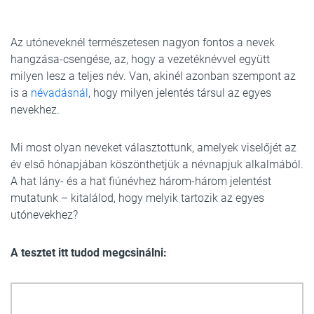
Az utóneveknél természetesen nagyon fontos a nevek
hangzása-csengése, az, hogy a vezetéknévvel együtt
milyen lesz a teljes név. Van, akinél azonban szempont az
is a
névadásnál
, hogy milyen jelentés társul az egyes
nevekhez.
Mi most olyan neveket választottunk, amelyek viselőjét az
év első hónapjában köszönthetjük a névnapjuk alkalmából.
A hat lány- és a hat fiúnévhez három-három jelentést
mutatunk – kitalálod, hogy melyik tartozik az egyes
utónevekhez?
A tesztet itt tudod megcsinálni: