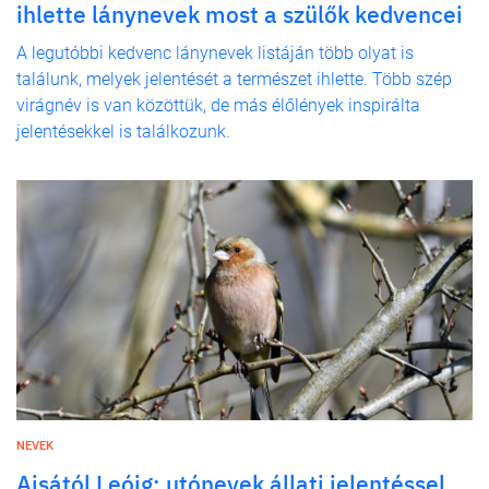
ihlette lánynevek most a szülők kedvencei
A legutóbbi kedvenc lánynevek listáján több olyat is
találunk, melyek jelentését a természet ihlette. Több szép
virágnév is van közöttük, de más élőlények inspirálta
jelentésekkel is találkozunk.
NEVEK
Ajsától Leóig: utónevek állati jelentéssel