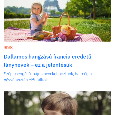
NEVEK
Dallamos hangzású francia eredetű
lánynevek – ez a jelentésük
Szép csengésű, bájos neveket hoztunk, ha még a
névválasztás előtt álltok.