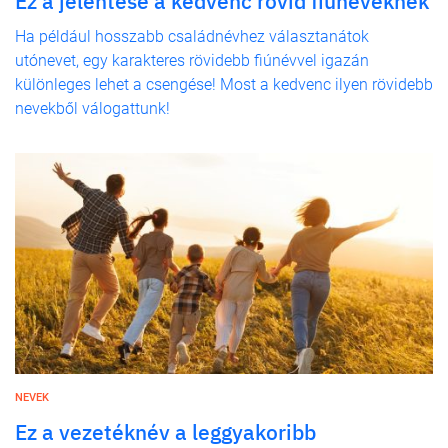
Ez a jelentése a kedvenc rövid fiúneveknek
Ha például hosszabb családnévhez választanátok
utónevet, egy karakteres rövidebb fiúnévvel igazán
különleges lehet a csengése! Most a kedvenc ilyen rövidebb
nevekből válogattunk!
NEVEK
Ez a vezetéknév a leggyakoribb