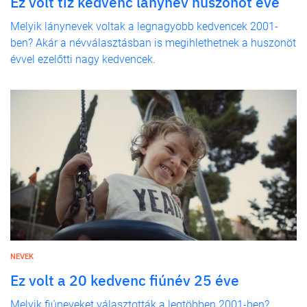
Ez volt tíz kedvenc lánynév huszonöt éve
Melyik lánynevek voltak a legnagyobb kedvencek 2001-
ben? Akár a névválasztásban is megihlethetnek a huszonöt
évvel ezelőtti nagy kedvencek.
NEVEK
Ez volt a 20 kedvenc fiúnév 25 éve
Melyik fiúneveket választották a legtöbben 2001-ben?