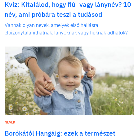
Kvíz: Kitalálod, hogy fiú- vagy lánynév? 10
név, ami próbára teszi a tudásod
Vannak olyan nevek, amelyek első hallásra
elbizonytalaníthatnak: lányoknak vagy fiúknak adhatók?
NEVEK
Borókától Hangáig: ezek a természet