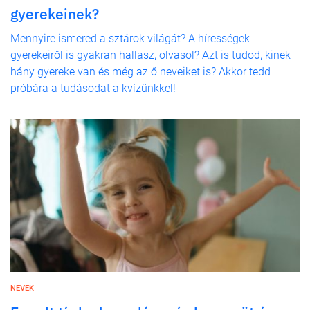
gyerekeinek?
Mennyire ismered a sztárok világát? A hírességek
gyerekeiről is gyakran hallasz, olvasol? Azt is tudod, kinek
hány gyereke van és még az ő neveiket is? Akkor tedd
próbára a tudásodat a kvízünkkel!
NEVEK