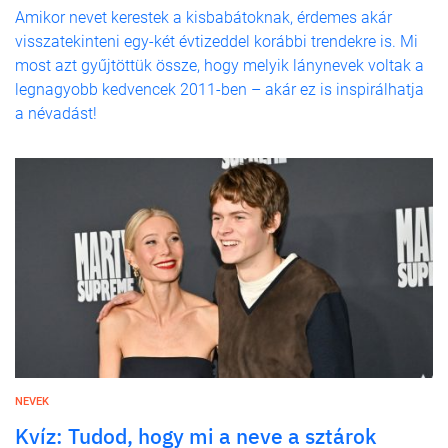
Amikor nevet kerestek a kisbabátoknak, érdemes akár
visszatekinteni egy-két évtizeddel korábbi trendekre is. Mi
most azt gyűjtöttük össze, hogy melyik lánynevek voltak a
legnagyobb kedvencek 2011-ben – akár ez is inspirálhatja
a névadást!
NEVEK
Kvíz: Tudod, hogy mi a neve a sztárok