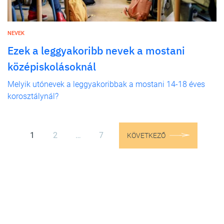
NEVEK
Ezek a leggyakoribb nevek a mostani
középiskolásoknál
Melyik utónevek a leggyakoribbak a mostani 14-18 éves
korosztálynál?
1
2
…
7
KÖVETKEZŐ