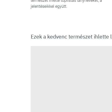
természet ihlette toplistás lányneveket, a
jelentéseikkel együtt.
Ezek a kedvenc természet ihlette