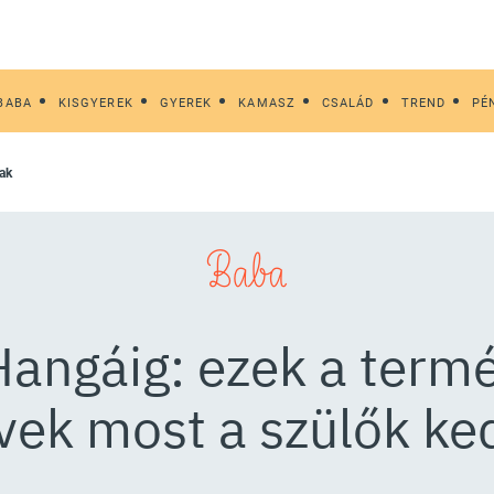
BABA
KISGYEREK
GYEREK
KAMASZ
CSALÁD
TREND
PÉ
nak
Baba
angáig: ezek a termé
vek most a szülők ke