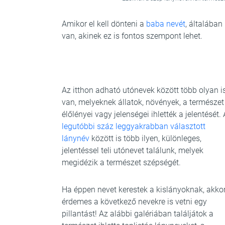
Amikor el kell dönteni a
baba nevét
, általában
van, akinek ez is fontos szempont lehet.
Az itthon adható utónevek között több olyan i
van, melyeknek állatok, növények, a természet
élőlényei vagy jelenségei ihlették a jelentését. 
legutóbbi száz leggyakrabban választott
lánynév
között is több ilyen, különleges,
jelentéssel teli utónevet találunk, melyek
megidézik a természet szépségét.
Ha éppen nevet kerestek a kislányoknak, akko
érdemes a következő nevekre is vetni egy
pillantást! Az alábbi galériában találjátok a