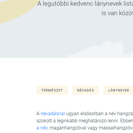
A legutóbbi kedvenc lánynevek listá
is van közö
TERMÉSZET
NÉVADÁS
LÁNYNEVEK
A
névadásnál
ugyan elsősorban a név hangzás
szokott a leginkább meghatározó lenni. Ebben
a név
, magánhangzóval vagy mássalhangzóval