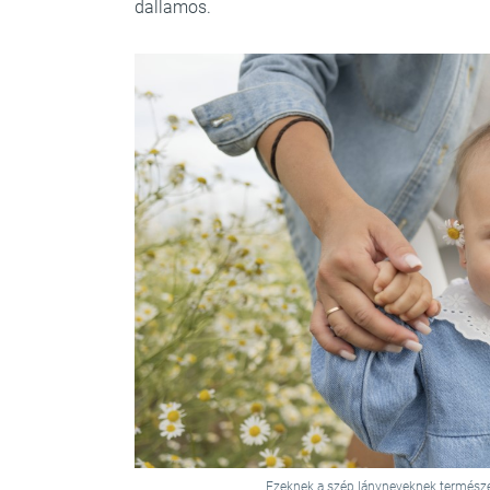
dallamos.
Ezeknek a szép lányneveknek természet 