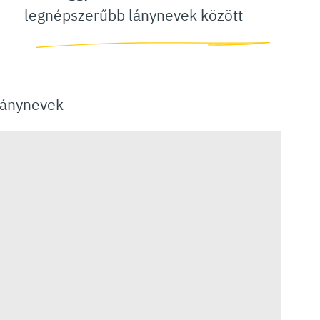
legnépszerűbb lánynevek között
 lánynevek