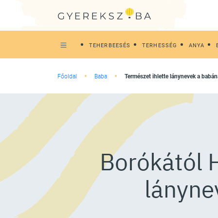
TEHERBEESÉS
TERHESSÉG
ANYA
Főoldal
Baba
Természet ihlette lánynevek a babá
Borókától H
lányne