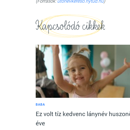
(Források:
utonevkereso.nytud.hu
)
Kapcsolódó cikkek
BABA
Ez volt tíz kedvenc lánynév huszon
éve