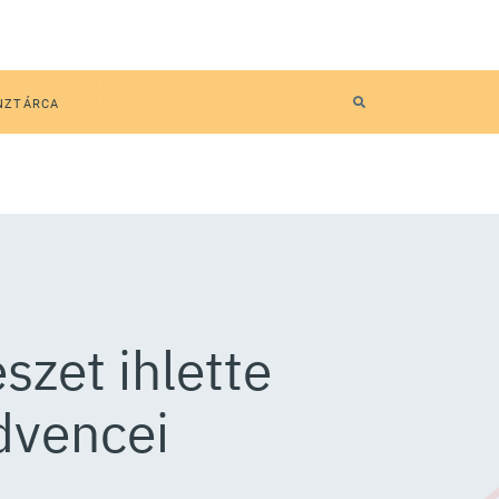
NZTÁRCA
szet ihlette
dvencei