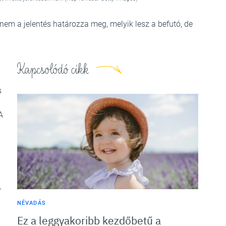
 nem a jelentés határozza meg, melyik lesz a befutó, de
Kapcsolódó cikk
s
A
r
NÉVADÁS
Ez a leggyakoribb kezdőbetű a