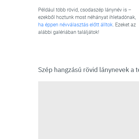
Például több rövid, csodaszép lánynév is –
ezekből hoztunk most néhányat ihletadónak,
ha éppen névválasztás előtt álltok
. Ezeket az
alábbi galériában találjátok!
Szép hangzású rövid lánynevek a t