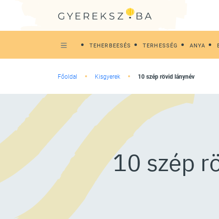
TEHERBEESÉS
TERHESSÉG
ANYA
Főoldal
Kisgyerek
10 szép rövid lánynév
10 szép r