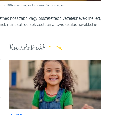
top100-as lista végéről. (Forrás: Getty Images)
etnek hosszabb vagy összetettebb vezetéknevek mellett,
ek ritmusát, de sok esetben a rövid családnevekkel is
Kapcsolódó cikk
,
k