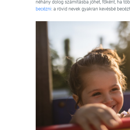
néhány dolog számításba jöhet, főként, ha több
becézni
: a rövid nevek gyakran kevésbé becéz