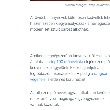
Modern csengésű szép lánynevek a 
A rövidebb lánynevek különösen kedveltek leh
hiszen szépen kiegyensúlyozzák a név egészén
modern, letisztult párost alkotnak.
Amikor a legnépszerűbb lánynevekről esik szó
általában a
top100 utónévlista
elején szereplő
kedvencekre figyelünk. Ezeket ajánljuk a
legtöbbször inspirációként – pedig
a rangsor
vége felé
is érdemes körülnézni!
Az ott szereplő nevek ugyan ritkábban kerülne
reflektorfénybe, mégis igazi gyöngyszemek
vannak közöttük.