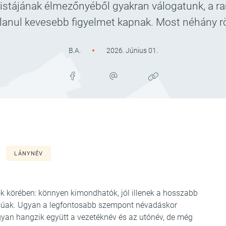
istájának élmezőnyéből gyakran válogatunk, a ra
anul kevesebb figyelmet kapnak. Most néhány rö
B.A.
2026. Június 01.
LÁNYNÉV
k körében: könnyen kimondhatók, jól illenek a hosszabb
súak. Ugyan a legfontosabb szempont névadáskor
gyan hangzik együtt a vezetéknév és az utónév, de még