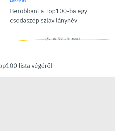
LÁNYNÉV
Berobbant a Top100-ba egy
csodaszép szláv lánynév
(Forrás: Getty Images)
op100 lista végéről