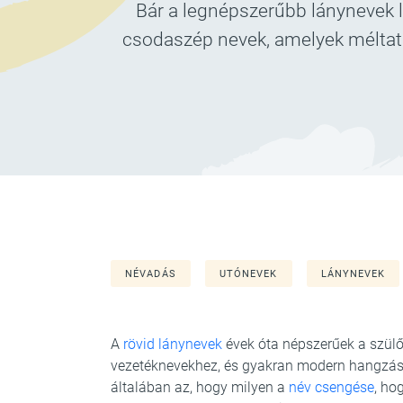
Bár a legnépszerűbb lánynevek l
csodaszép nevek, amelyek méltatl
NÉVADÁS
UTÓNEVEK
LÁNYNEVEK
A
rövid lánynevek
évek óta népszerűek a szülő
vezetéknevekhez, és gyakran modern hangzá
általában az, hogy milyen a
név csengése
, ho