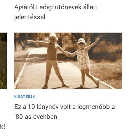
Ajsától Leóig: utónevek állati
jelentéssel
KISGYEREK
Ez a 10 lánynév volt a legmenőbb a
’80-as években
k!