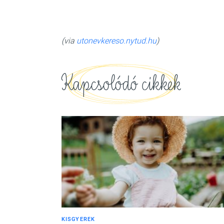
(via
utonevkereso.nytud.hu
)
Kapcsolódó cikkek
KISGYEREK