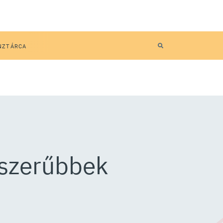
NZTÁRCA
pszerűbbek