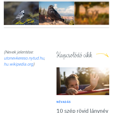
7
FOTÓ
(Nevek jelentése:
Kapcsolódó cikk
utonevkereso.nytud.hu
,
hu.wikipedia.org
)
NÉVADÁS
10 szép rövid lánynév