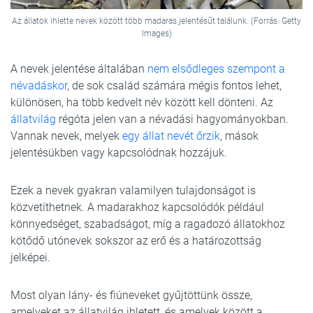
Az állatok ihlette nevek között több madaras jelentésűt találunk. (Forrás: Getty
Images)
A nevek jelentése általában
nem elsődleges szempont a
névadáskor
, de sok család számára mégis fontos lehet,
különösen, ha több kedvelt név között kell dönteni. Az
állatvilág
régóta jelen van a névadási hagyományokban.
Vannak nevek, melyek
egy állat nevét őrzik
, mások
jelentésükben vagy kapcsolódnak hozzájuk.
Ezek a nevek gyakran valamilyen tulajdonságot is
közvetíthetnek. A madarakhoz kapcsolódók például
könnyedséget, szabadságot, míg a ragadozó állatokhoz
kötődő utónevek sokszor az erő és a határozottság
jelképei.
Most olyan lány- és fiúneveket gyűjtöttünk össze,
amelyeket az állatvilág ihletett, és amelyek között a