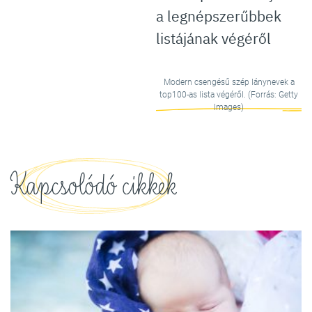
a legnépszerűbbek
listájának végéről
Modern csengésű szép lánynevek a
top100-as lista végéről. (Forrás: Getty
Images)
Kapcsolódó cikkek