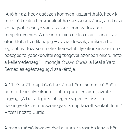
„A jó hír az, hogy egészen könnyen kiszámítható, hogy ki
mikor érkezik a hónapnak ahhoz a szakaszához, amikor a
legnagyobb esélye van a zavaró bőrelváltozások
megjelenésének. A menstruációs ciklus első fázisa – az
ötödiktől a tizedik napig – az az időszak, amikor a bőr a
legtöbb változáson mehet keresztül. Ilyenkor kissé száraz,
bőséges folyadékbevitel segítségével azonban elkerülhető
a kellemetlenség” – mondja
Susan Curtis
, a Neal’s Yard
Remedies egészségügyi szakértője.
A 11. és a 21. nap között aztán a bőrrel semmi különös
nem történik: ilyenkor általában puha és sima, szinte
ragyog. „A bőr a leginkább egészséges és tiszta a
tizenegyedik és a huszonegyedik nap között szokott lenni”
– teszi hozzá Curtis.
A menstruáció közeledtével ezután zsírosabb lesz a bőr,