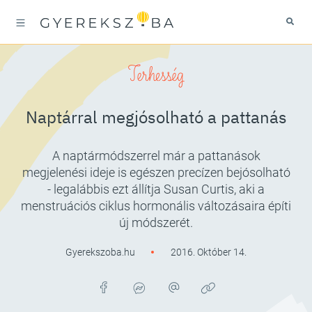
Terhesség
Naptárral megjósolható a pattanás
A naptármódszerrel már a pattanások
megjelenési ideje is egészen precízen bejósolható
- legalábbis ezt állítja Susan Curtis, aki a
menstruációs ciklus hormonális változásaira építi
új módszerét.
Gyerekszoba.hu
2016. Október 14.