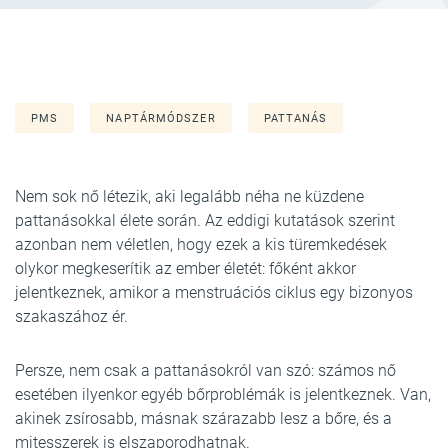
PMS
NAPTÁRMÓDSZER
PATTANÁS
Nem sok nő létezik, aki legalább néha ne küzdene
pattanásokkal élete során. Az eddigi kutatások szerint
azonban nem véletlen, hogy ezek a kis türemkedések
olykor megkeserítik az ember életét: főként akkor
jelentkeznek, amikor a menstruációs ciklus egy bizonyos
szakaszához ér.
Persze, nem csak a pattanásokról van szó: számos nő
esetében ilyenkor egyéb bőrproblémák is jelentkeznek. Van,
akinek zsírosabb, másnak szárazabb lesz a bőre, és a
mitesszerek is elszaporodhatnak.