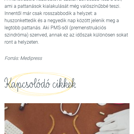
ami a pattanások kialakulását még valószínűbbé teszi.
Innentől már csak rosszabbodik a helyzet: a
huszonkettedik és a negyedik nap között jelenik meg a
legtöbb pattanás. Aki PMS-sől (premenstruációs
szindróma) szenved, annak ez az időszak különösen sokat
ront a helyzeten.
Forrás: Medipress
Kapcsolódó cikkek