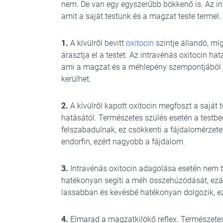
nem. De van egy egyszerűbb bökkenő is. Az int
amit a saját testünk és a magzat teste termel.
1.
A kívülről bevitt
oxitocin
szintje állandó, mí
árasztja el a testet. Az intravénás oxitocin h
ami a magzat és a méhlepény szempontjából j
kerülhet.
2.
A kívülről kapott oxitocin megfoszt a saját t
hatásától. Természetes szülés esetén a testben
felszabadulnak, ez csökkenti a fájdalomérzete
endorfin, ezért nagyobb a fájdalom.
3.
Intravénás oxitocin adagolása esetén nem 
hatékonyan segíti a méh összehúzódását, ezált
lassabban és kevésbé hatékonyan dolgozik, e
4.
Elmarad a magzatkilökő reflex. Természetes 