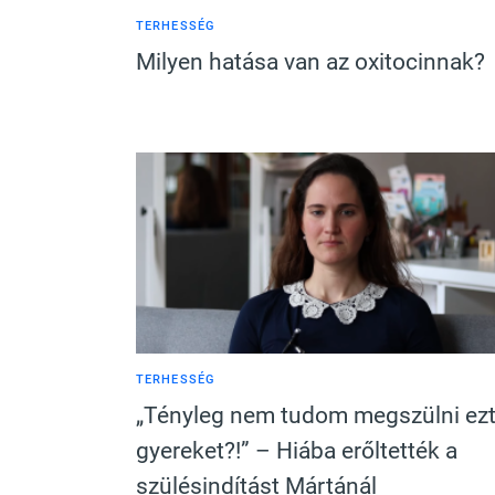
TERHESSÉG
Milyen hatása van az oxitocinnak?
TERHESSÉG
„Tényleg nem tudom megszülni ezt
gyereket?!” – Hiába erőltették a
szülésindítást Mártánál