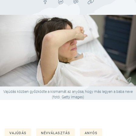
Vajúdás közben győzködte a kismamát az anyósa, hogy más legyen a baba neve
(fotó: Getty Images)
VAJÚDÁS
NÉVVÁLASZTÁS
ANYÓS