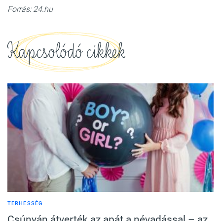
Forrás: 24.hu
Kapcsolódó cikkek
TERHESSÉG
Csúnyán átverték az apát a névadással – az