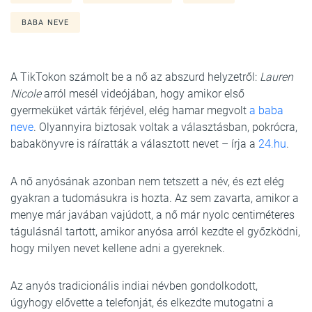
BABA NEVE
A TikTokon számolt be a nő az abszurd helyzetről:
Lauren
Nicole
arról mesél videójában, hogy amikor első
gyermeküket várták férjével, elég hamar megvolt
a baba
neve
. Olyannyira biztosak voltak a választásban, pokrócra,
babakönyvre is ráíratták a választott nevet – írja a
24.hu
.
A nő anyósának azonban nem tetszett a név, és ezt elég
gyakran a tudomásukra is hozta. Az sem zavarta, amikor a
menye már javában vajúdott, a nő már nyolc centiméteres
tágulásnál tartott, amikor anyósa arról kezdte el győzködni,
hogy milyen nevet kellene adni a gyereknek.
Az anyós tradicionális indiai névben gondolkodott,
úgyhogy elővette a telefonját, és elkezdte mutogatni a