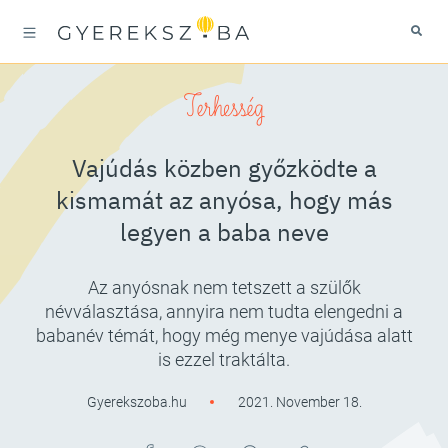
Terhesség
Vajúdás közben győzködte a
kismamát az anyósa, hogy más
legyen a baba neve
Az anyósnak nem tetszett a szülők
névválasztása, annyira nem tudta elengedni a
babanév témát, hogy még menye vajúdása alatt
is ezzel traktálta.
Gyerekszoba.hu
2021. November 18.