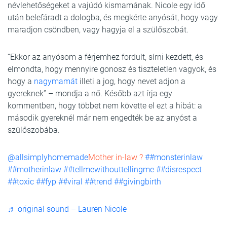
névlehetőségeket a vajúdó kismamának. Nicole egy idő
után belefáradt a dologba, és megkérte anyósát, hogy vagy
maradjon csöndben, vagy hagyja el a szülőszobát.
“Ekkor az anyósom a férjemhez fordult, sírni kezdett, és
elmondta, hogy mennyire gonosz és tiszteletlen vagyok, és
hogy a
nagymamát
illeti a jog, hogy nevet adjon a
gyereknek” – mondja a nő. Később azt írja egy
kommentben, hogy többet nem követte el ezt a hibát: a
második gyereknél már nem engedték be az anyóst a
szülőszobába.
@allsimplyhomemade
Mother in-law ?
##monsterinlaw
##motherinlaw
##tellmewithouttellingme
##disrespect
##toxic
##fyp
##viral
##trend
##givingbirth
♬ original sound – Lauren Nicole