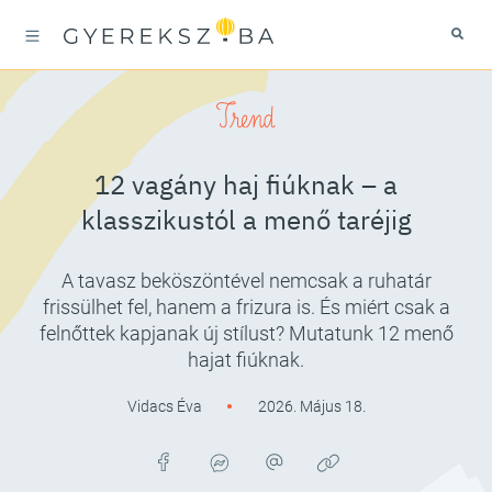
Trend
12 vagány haj fiúknak – a
klasszikustól a menő taréjig
A tavasz beköszöntével nemcsak a ruhatár
frissülhet fel, hanem a frizura is. És miért csak a
felnőttek kapjanak új stílust? Mutatunk 12 menő
hajat fiúknak.
Vidacs Éva
2026. Május 18.