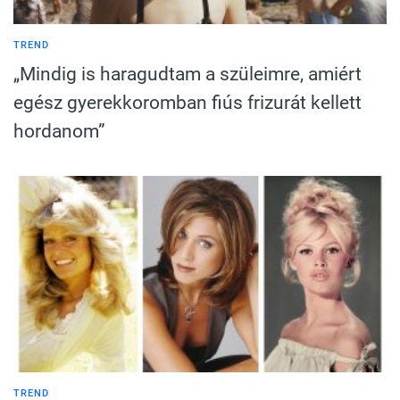
TREND
„Mindig is haragudtam a szüleimre, amiért
egész gyerekkoromban fiús frizurát kellett
hordanom”
TREND