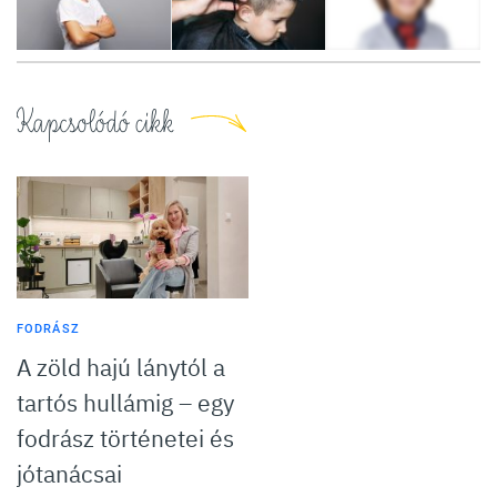
12
FOTÓ
Kapcsolódó cikk
FODRÁSZ
A zöld hajú lánytól a
tartós hullámig – egy
fodrász történetei és
jótanácsai