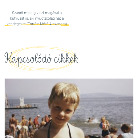
Szandi mindig viszi magával a
kutyusát is, aki nyugtatólag hat a
vendégekre (Forrás: Móré Alexandra)
Kapcsolódó cikkek