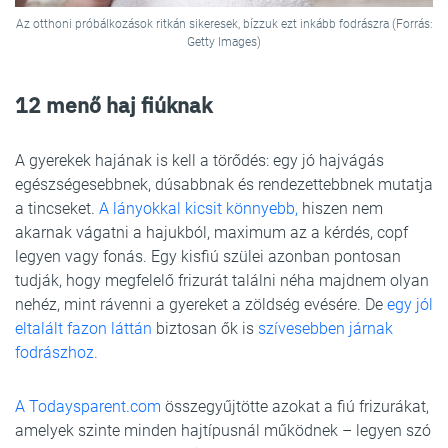
Az otthoni próbálkozások ritkán sikeresek, bízzuk ezt inkább fodrászra (Forrás:
Getty Images)
12 menő haj fiúknak
A gyerekek hajának is kell a törődés: egy jó hajvágás
egészségesebbnek, dúsabbnak és rendezettebbnek mutatja
a tincseket.
A lányokkal kicsit könnyebb,
hiszen nem
akarnak vágatni a hajukból, maximum az a kérdés, copf
legyen vagy fonás. Egy kisfiú szülei azonban pontosan
tudják, hogy megfelelő frizurát találni néha majdnem olyan
nehéz, mint rávenni a gyereket a zöldség evésére. De
egy jól
eltalált fazon láttán
biztosan ők is
szívesebben járnak
fodrászhoz.
A Todaysparent.com
összegyűjtötte azokat a fiú frizurákat,
amelyek szinte minden hajtípusnál működnek – legyen szó