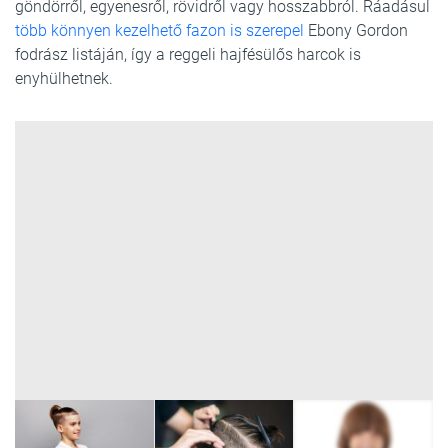
göndörről, egyenesről, rövidről vagy hosszabbról. Ráadásul
több könnyen kezelhető fazon is szerepel
Ebony Gordon
fodrász listáján, így a reggeli hajfésülős harcok is
enyhülhetnek.