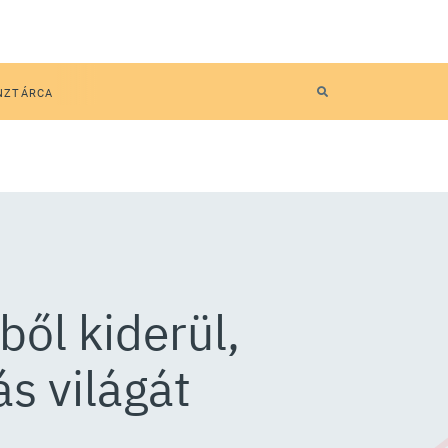
NZTÁRCA
ből kiderül,
s világát