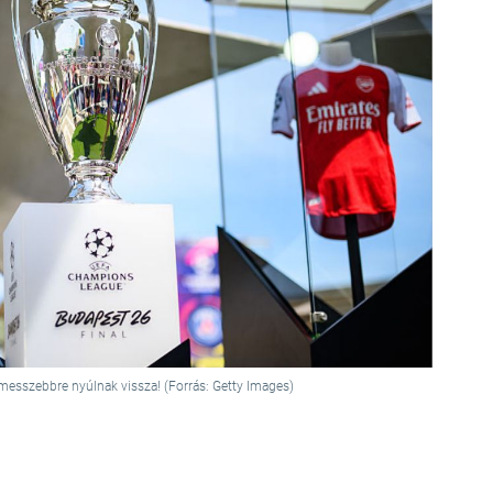
messzebbre nyúlnak vissza! (Forrás: Getty Images)