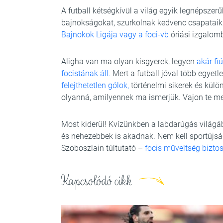
A futball kétségkívül a világ egyik legnépszer
bajnokságokat, szurkolnak kedvenc csapataikn
Bajnokok Ligája vagy a foci-vb
óriási izgalomb
Aligha van ma olyan kisgyerek, legyen
akár fi
focistának áll.
Mert a futball jóval több egyet
felejthetetlen gólok,
történelmi sikerek és külö
olyanná, amilyennek ma ismerjük. Vajon te me
Most kiderül! Kvízünkben a labdarúgás világá
és nehezebbek is akadnak. Nem kell sportújsá
Szoboszlain túltutató –
focis műveltség biztos
Kapcsolódó cikk