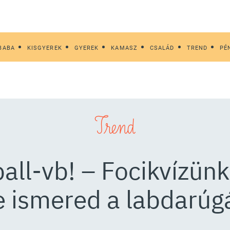
BABA
KISGYEREK
GYEREK
KAMASZ
CSALÁD
TREND
PÉ
Trend
ball-vb! – Focikvízünk
 ismered a labdarúgá