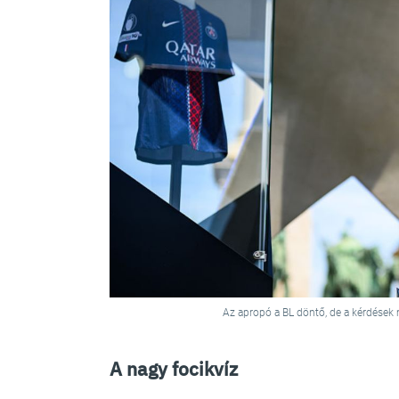
Az apropó a BL döntő, de a kérdések 
A nagy focikvíz