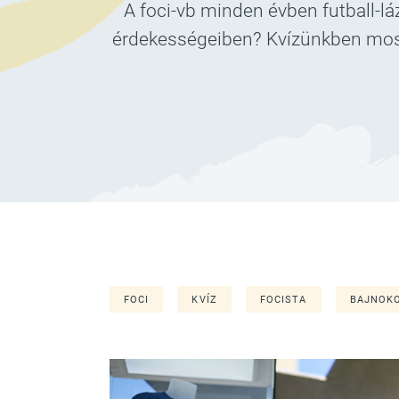
A foci-vb minden évben futball-l
érdekességeiben? Kvízünkben most 
FOCI
KVÍZ
FOCISTA
BAJNOK