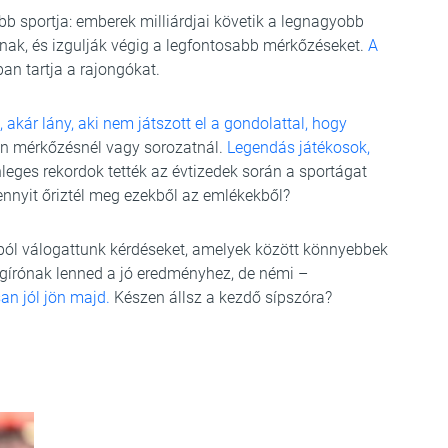
űbb sportja: emberek milliárdjai követik a legnagyobb
ak, és izgulják végig a legfontosabb mérkőzéseket.
A
an tartja a rajongókat.
ú, akár lány, aki nem játszott el a gondolattal, hogy
len mérkőzésnél vagy sorozatnál.
Legendás játékosok,
nleges rekordok tették az évtizedek során a sportágat
nnyit őriztél meg ezekből az emlékekből?
ból válogattunk kérdéseket, amelyek között könnyebbek
gírónak lenned a jó eredményhez, de némi –
an jól jön majd.
Készen állsz a kezdő sípszóra?