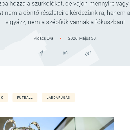
ázba hozza a szurkolókat, de vajon mennyire vagy
nem a döntő részleteire kérdezünk rá, hanem a
vigyázz, nem a szépfiúk vannak a fókuszban!
Vidacs Éva
2026. Május 30.
OK
FUTBALL
LABDARÚGÁS