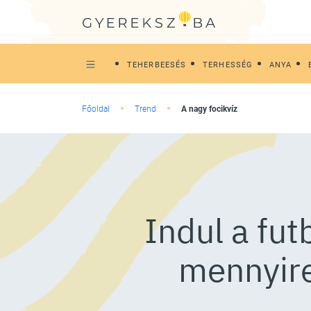
TEHERBEESÉS
TERHESSÉG
ANYA
Főoldal
Trend
A nagy focikvíz
Indul a fut
mennyire