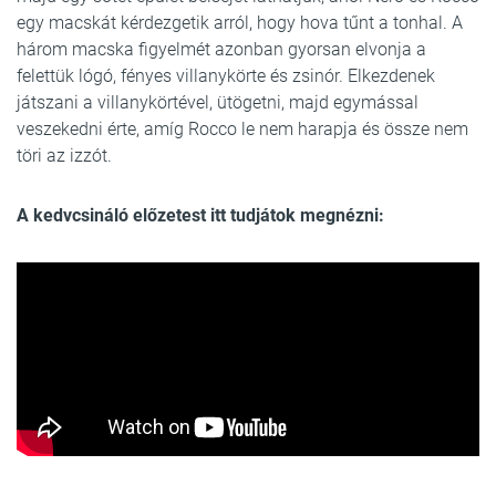
egy macskát kérdezgetik arról, hogy hova tűnt a tonhal. A
három macska figyelmét azonban gyorsan elvonja a
felettük lógó, fényes villanykörte és zsinór. Elkezdenek
játszani a villanykörtével, ütögetni, majd egymással
veszekedni érte, amíg Rocco le nem harapja és össze nem
töri az izzót.
A kedvcsináló előzetest itt tudjátok megnézni: