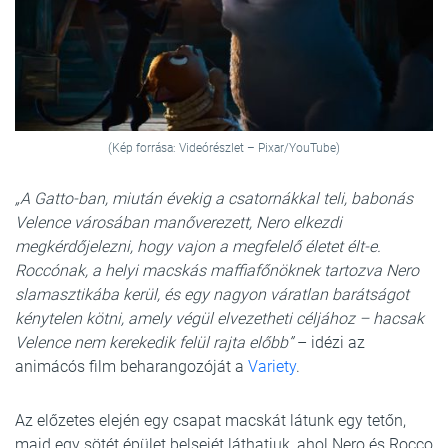
(Kép forrása: Videórészlet – Pixar/YouTube)
„A Gatto-ban, miután évekig a csatornákkal teli, babonás
Velence városában manőverezett, Nero elkezdi
megkérdőjelezni, hogy vajon a megfelelő életet élt-e.
Roccónak, a helyi macskás maffiafőnöknek tartozva Nero
slamasztikába kerül, és egy nagyon váratlan barátságot
kénytelen kötni, amely végül elvezetheti céljához – hacsak
Velence nem kerekedik felül rajta előbb”
– idézi az
animácós film beharangozóját a
Variety
.
Az előzetes elején egy csapat macskát látunk egy tetőn,
majd egy sötét épület belsejét láthatjuk, ahol Nero és Rocco