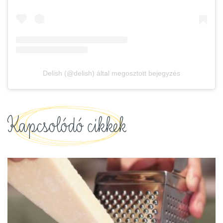
Delish (@delish) által megosztott bejegyzés
Kapcsolódó cikkek