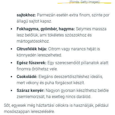
(Forrás: Getty Images)
sajtokhoz:
Parmezán esetén extra finom, szinte por
állagú sajtot kapsz.
Fokhagyma, gyömbér, hagyma:
Selymes massza
lesz belőlük, ami tökéletes szószokhoz és
mártogatósokhoz.
Citrusfélék héja:
Citrom vagy narancs héját is
könnyedén lereszelheted.
Egész fűszerek:
Egy szerecsendiót pillanatok alatt
finomra őrölhetsz vele.
Csokoládé:
Elegáns desszertdíszítéshez ideális,
mert vékony és puha forgácsot készít.
Száraz kenyér:
Nagyon gyorsan készíthetsz belőle
zsemlemorzsát, ha esetleg nincs darálód.
Sőt, egyesek még háztartási célokra is használják, például
mosószappan lereszelésére.