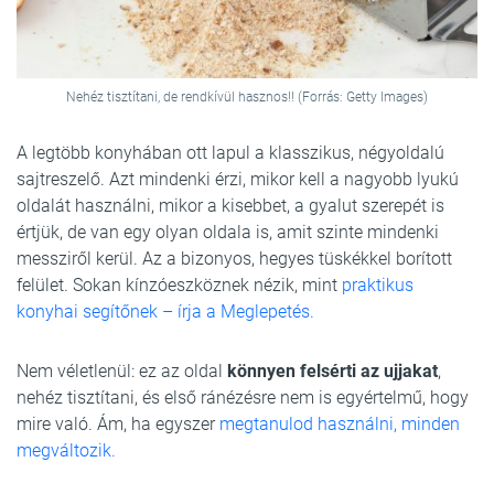
Nehéz tisztítani, de rendkívül hasznos!! (Forrás: Getty Images)
A legtöbb konyhában ott lapul a klasszikus, négyoldalú
sajtreszelő. Azt mindenki érzi, mikor kell a nagyobb lyukú
oldalát használni, mikor a kisebbet, a gyalut szerepét is
értjük, de van egy olyan oldala is, amit szinte mindenki
messziről kerül. Az a bizonyos, hegyes tüskékkel borított
felület. Sokan kínzóeszköznek nézik, mint
praktikus
konyhai segítőnek – írja a Meglepetés.
Nem véletlenül: ez az oldal
könnyen felsérti az ujjakat
,
nehéz tisztítani, és első ránézésre nem is egyértelmű, hogy
mire való. Ám, ha egyszer
megtanulod használni, minden
megváltozik.