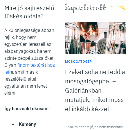
Kapcsolódó cikk
Mire jó sajtreszelő
tüskés oldala?
A különlegessége abban
rejlik, hogy nem
egyszerűen lereszeli az
alapanyagokat, hanem
szinte péppé zúzza őket.
MOSOGATÓGÉP
Olyan
finom textúrát hoz
Ezeket soha ne tedd a
létr
e, amit másik
reszelőfelülettel
mosogatógépbe! –
egyáltalán nem lehet
Galériánkban
elérni.
mutatjuk, miket moss
el inkább kézzel
Így használd okosan:
Kemény
Sok mindenre jó, de nem mindenre!