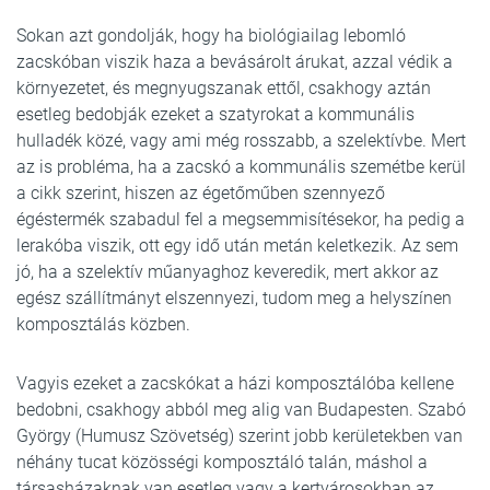
Sokan azt gondolják, hogy ha biológiailag lebomló
zacskóban viszik haza a bevásárolt árukat, azzal védik a
környezetet, és megnyugszanak ettől, csakhogy aztán
esetleg bedobják ezeket a szatyrokat a kommunális
hulladék közé, vagy ami még rosszabb, a szelektívbe. Mert
az is probléma, ha a zacskó a kommunális szemétbe kerül
a cikk szerint, hiszen az égetőműben szennyező
égéstermék szabadul fel a megsemmisítésekor, ha pedig a
lerakóba viszik, ott egy idő után metán keletkezik. Az sem
jó, ha a szelektív műanyaghoz keveredik, mert akkor az
egész szállítmányt elszennyezi, tudom meg a helyszínen
komposztálás közben.
Vagyis ezeket a zacskókat a házi komposztálóba kellene
bedobni, csakhogy abból meg alig van Budapesten. Szabó
György (Humusz Szövetség) szerint jobb kerületekben van
néhány tucat közösségi komposztáló talán, máshol a
társasházaknak van esetleg vagy a kertvárosokban az