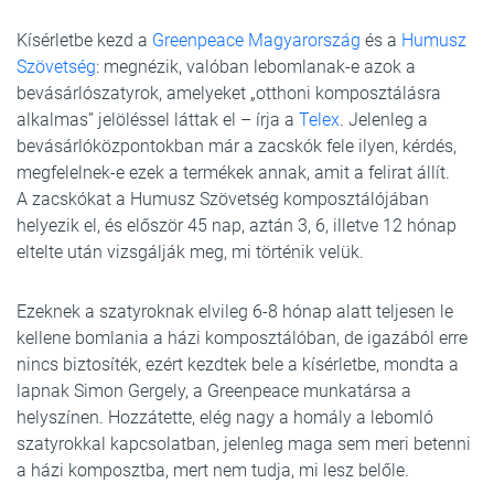
Kísérletbe kezd a
Greenpeace Magyarország
és a
Humusz
Szövetség
: megnézik, valóban lebomlanak-e azok a
bevásárlószatyrok, amelyeket „otthoni komposztálásra
alkalmas” jelöléssel láttak el – írja a
Telex
. Jelenleg a
bevásárlóközpontokban már a zacskók fele ilyen, kérdés,
megfelelnek-e ezek a termékek annak, amit a felirat állít.
A zacskókat a Humusz Szövetség komposztálójában
helyezik el, és először 45 nap, aztán 3, 6, illetve 12 hónap
eltelte után vizsgálják meg, mi történik velük.
Ezeknek a szatyroknak elvileg 6-8 hónap alatt teljesen le
kellene bomlania a házi komposztálóban, de igazából erre
nincs biztosíték, ezért kezdtek bele a kísérletbe, mondta a
lapnak Simon Gergely, a Greenpeace munkatársa a
helyszínen. Hozzátette, elég nagy a homály a lebomló
szatyrokkal kapcsolatban, jelenleg maga sem meri betenni
a házi komposztba, mert nem tudja, mi lesz belőle.