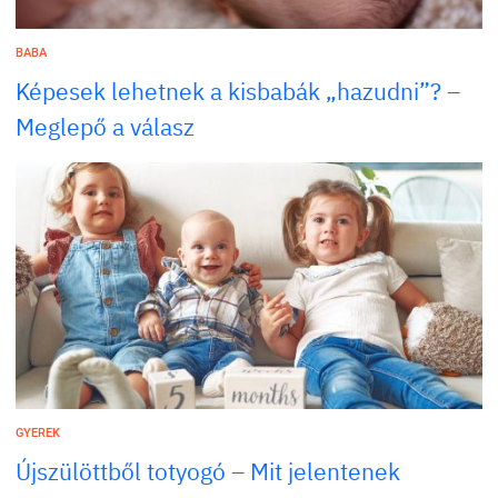
BABA
Képesek lehetnek a kisbabák „hazudni”? –
Meglepő a válasz
GYEREK
Újszülöttből totyogó – Mit jelentenek