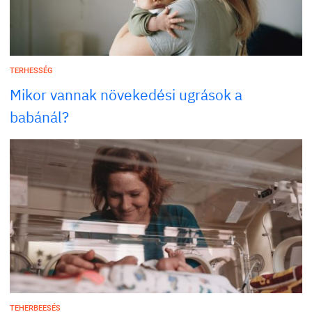
TERHESSÉG
Mikor vannak növekedési ugrások a
babánál?
TEHERBEESÉS