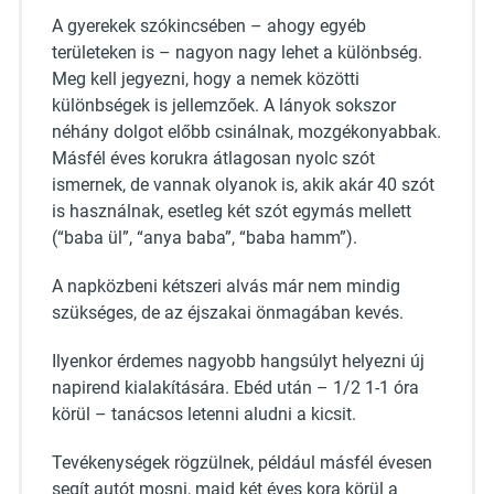
A gyerekek szókincsében – ahogy egyéb
területeken is – nagyon nagy lehet a különbség.
Meg kell jegyezni, hogy a nemek közötti
különbségek is jellemzőek. A lányok sokszor
néhány dolgot előbb csinálnak, mozgékonyabbak.
Másfél éves korukra átlagosan nyolc szót
ismernek, de vannak olyanok is, akik akár 40 szót
is használnak, esetleg két szót egymás mellett
(“baba ül”, “anya baba”, “baba hamm”).
A napközbeni kétszeri alvás már nem mindig
szükséges, de az éjszakai önmagában kevés.
Ilyenkor érdemes nagyobb hangsúlyt helyezni új
napirend kialakítására. Ebéd után – 1/2 1-1 óra
körül – tanácsos letenni aludni a kicsit.
Tevékenységek rögzülnek, például másfél évesen
segít autót mosni, majd két éves kora körül a