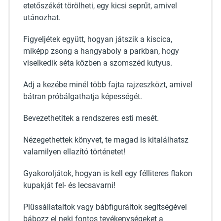
etetőszékét törölheti, egy kicsi seprűt, amivel
utánozhat.
Figyeljétek együtt, hogyan játszik a kiscica,
miképp zsong a hangyaboly a parkban, hogy
viselkedik séta közben a szomszéd kutyus.
Adj a kezébe minél több fajta rajzeszközt, amivel
bátran próbálgathatja képességét.
Bevezethetitek a rendszeres esti mesét.
Nézegethettek könyvet, te magad is kitalálhatsz
valamilyen ellazító történetet!
Gyakoroljátok, hogyan is kell egy félliteres flakon
kupakját fel- és lecsavarni!
Plüssállataitok vagy bábfiguráitok segítségével
bábozz el neki fontos tevékenységeket a