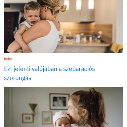
BABA
Ezt jelenti valójában a szeparációs
szorongás