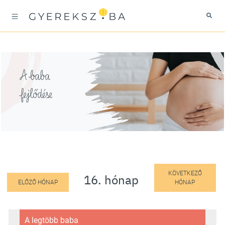
A baba
fejlődése
KÖVETKEZŐ
16. hónap
ELŐZŐ HÓNAP
HÓNAP
A legtöbb baba