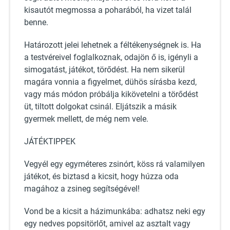
kisautót megmossa a poharából, ha vizet talál
benne.
Határozott jelei lehetnek a féltékenységnek is. Ha
a testvéreivel foglalkoznak, odajön ő is, igényli a
simogatást, játékot, törődést. Ha nem sikerül
magára vonnia a figyelmet, dühös sírásba kezd,
vagy más módon próbálja kikövetelni a törődést
üt, tiltott dolgokat csinál. Eljátszik a másik
gyermek mellett, de még nem vele.
JÁTÉKTIPPEK
Vegyél egy egyméteres zsinórt, köss rá valamilyen
játékot, és biztasd a kicsit, hogy húzza oda
magához a zsineg segítségével!
Vond be a kicsit a házimunkába: adhatsz neki egy
egy nedves popsitörlőt, amivel az asztalt vagy