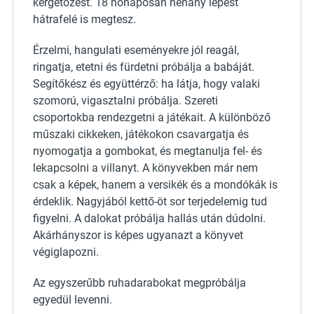
kergetőzést. 18 hónaposan néhány lépést
hátrafelé is megtesz.
Érzelmi, hangulati eseményekre jól reagál,
ringatja, etetni és fürdetni próbálja a babáját.
Segítőkész és együttérző: ha látja, hogy valaki
szomorú, vigasztalni próbálja. Szereti
csoportokba rendezgetni a játékait. A különböző
műszaki cikkeken, játékokon csavargatja és
nyomogatja a gombokat, és megtanulja fel- és
lekapcsolni a villanyt. A könyvekben már nem
csak a képek, hanem a versikék és a mondókák is
érdeklik. Nagyjából kettő-öt sor terjedelemig tud
figyelni. A dalokat próbálja hallás után dúdolni.
Akárhányszor is képes ugyanazt a könyvet
végiglapozni.
Az egyszerűbb ruhadarabokat megpróbálja
egyedül levenni.