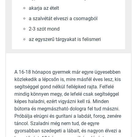
akarja az ételt
a szalvétát elveszi a csomagból
2-3 szót mond
az egyszerű tárgyakat is felismeri
A 16-18 hónapos gyermek már egyre ügyesebben
közlekedik a lépcsőn is, mire másfél éves lesz, kis
segítséggel gond nélkül fellépked rajta. Felfelé
mindig könnyen megy, de lefelé csak segítséggel
képes haladni, ezért vigyázni kell rá. Minden
bútorra és megmászható dologra fel tud mászni.
Próbálja elrúgni és gurítani a labdát, forog, zenére
táncol. Szaladni még nem tud, de egyre
gyorsabban szedegeti a lábait, és nagyon élvezi a