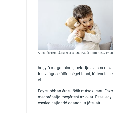
A testrészeket játékokkal is tanulhatják (fotó: Getty Ima
hogy ő maga mindig betartja az ismert sz
tud világos különbséget tenni, történetei
el.
Egyre jobban érdeklődik mások iránt. Észre
megpróbálja megérteni az okát. Ezzel eg
esetleg hajlandó odaadni a játékait.