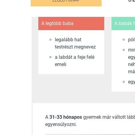
ELŐZŐ HÓNAP
A legtöbb baba
A babák f
legalább hat
pól
testrészt megnevez
min
a labdát a feje felé
eg
emeli
né
má
egy
A
31-33 hónapos
gyermek már váltott lább
egyensúlyozni.