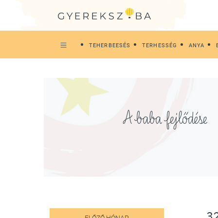
TEHERBEESÉS
TERHESSÉG
ANYA
A baba fejlődése
3