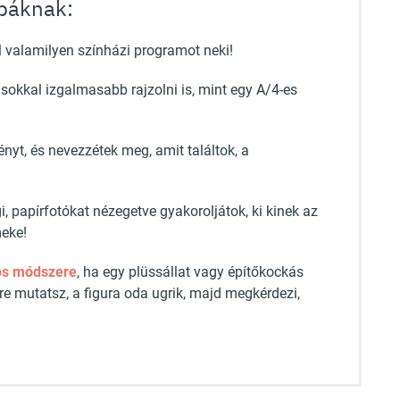
báknak:
l valamilyen színházi programot neki!
sokkal izgalmasabb rajzolni is, mint egy A/4-es
nyt, és nevezzétek meg, amit találtok, a
i, papírfotókat nézegetve gyakoroljátok, ki kinek az
meke!
kos módszere
, ha egy plüssállat vagy építőkockás
re mutatsz, a figura oda ugrik, majd megkérdezi,