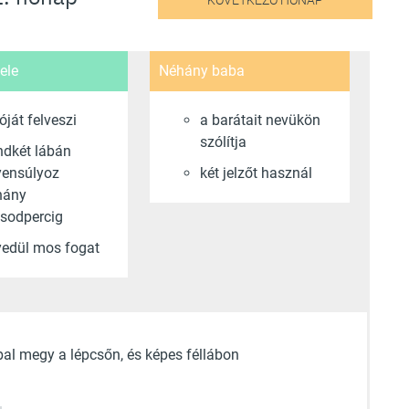
KÖVETKEZŐ HÓNAP
ele
Néhány baba
óját felveszi
a barátait nevükön
szólítja
dkét lábán
yensúlyoz
két jelzőt használ
hány
sodpercig
edül mos fogat
al megy a lépcsőn, és képes féllábon