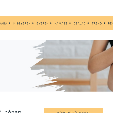
BABA
KISGYEREK
GYEREK
KAMASZ
CSALÁD
TREND
PÉ
2. hónap