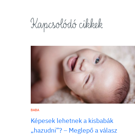
Kapcsolódó cikkek
BABA
Képesek lehetnek a kisbabák
„hazudni”? – Meglepő a válasz