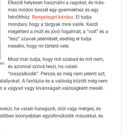
Elkezdi helyesen használni a ragokat, és más-
más módon beszél egy gyermekhez és egy
felnőtthöz.
Rengeteget kérdez
. El tudja
mondani, hogy a tárgyak mire valók. Kezdi
megérteni a múlt és jövő fogalmát, a “volt” és a
“lesz” szavak jelentését, esetleg el tudja
mesélni, hogy mi történt vele.
Most már tudja, hogy mit szabad és mit nem,
ges)
és azonnal szóvá teszi, ha valaki
“rosszalkodik”. Persze, ez még nem jelenti azt,
abályokat. A fantázia és a valóság között még nem
ben a vágyait vagy kívánságait valóságként meséli
veszi, ha valaki haragszik, örül vagy mérges, és
y időben könnyebben együttműködik másokkal, és