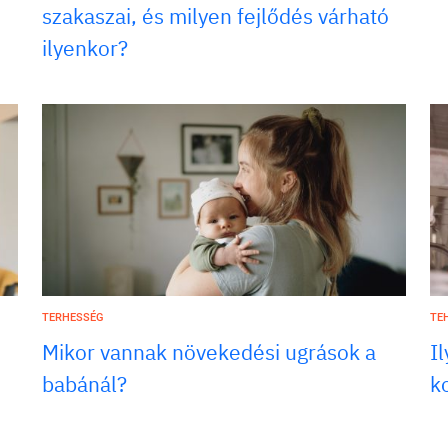
szakaszai, és milyen fejlődés várható
ilyenkor?
TERHESSÉG
TE
Mikor vannak növekedési ugrások a
I
babánál?
k