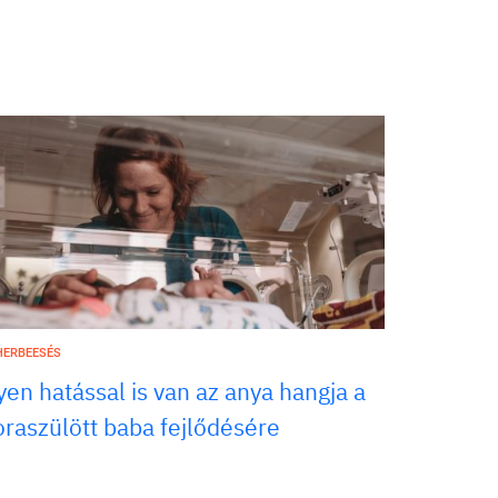
HERBEESÉS
lyen hatással is van az anya hangja a
oraszülött baba fejlődésére