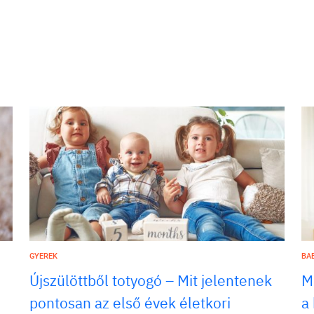
GYEREK
BA
Újszülöttből totyogó – Mit jelentenek
M
pontosan az első évek életkori
a