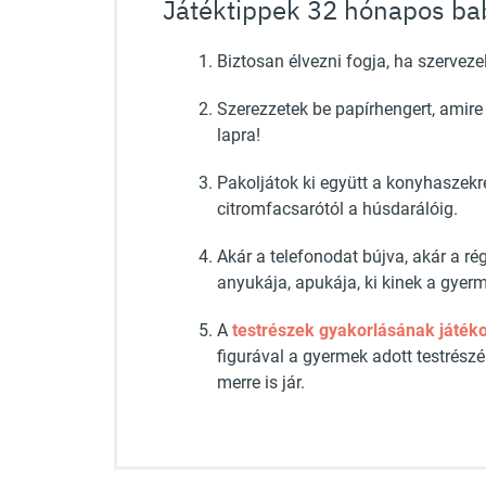
Játéktippek 32 hónapos ba
Biztosan élvezni fogja, ha szerveze
Szerezzetek be papírhengert, amire 
lapra!
Pakoljátok ki együtt a konyhaszekré
citromfacsarótól a húsdarálóig.
Akár a telefonodat bújva, akár a rég
anyukája, apukája, ki kinek a gyer
A
testrészek gyakorlásának játé
figurával a gyermek adott testrészé
merre is jár.