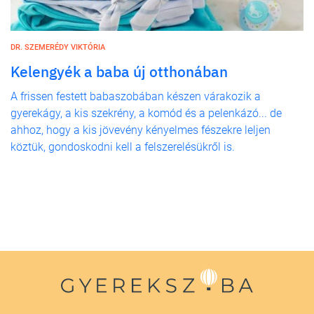
DR. SZEMERÉDY VIKTÓRIA
Kelengyék a baba új otthonában
A frissen festett babaszobában készen várakozik a
gyerekágy, a kis szekrény, a komód és a pelenkázó... de
ahhoz, hogy a kis jövevény kényelmes fészekre leljen
köztük, gondoskodni kell a felszerelésükről is.