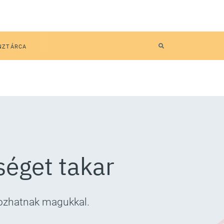
NZTÁRCA
séget takar
hozhatnak magukkal.