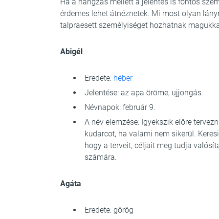
Ha a hangzás mellett a jelentés is fontos sze
érdemes lehet átnéznetek. Mi most olyan lán
talpraesett személyiséget hozhatnak magukka
Abigél
Eredete:
héber
Jelentése: az apa öröme, ujjongás
Névnapok: február 9.
A név elemzése: Igyekszik előre tervez
kudarcot, ha valami nem sikerül. Keresi
hogy a terveit, céljait meg tudja valós
számára.
Agáta
Eredete: görög