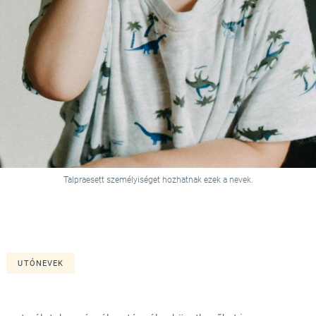
Talpraesett személyiséget hozhatnak ezek a nevek.
UTÓNEVEK