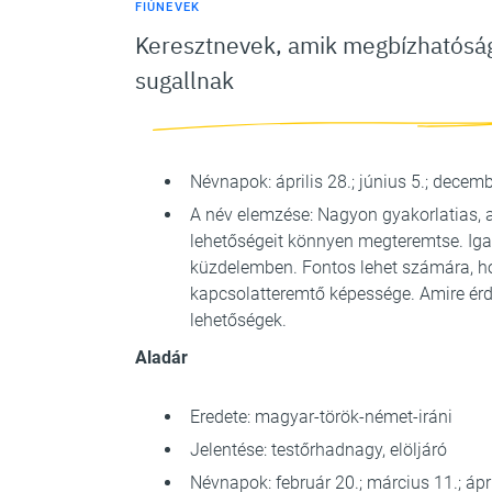
FIÚNEVEK
Keresztnevek, amik megbízhatósá
sugallnak
Névnapok: április 28.; június 5.; decemb
A név elemzése: Nagyon gyakorlatias, a
lehetőségeit könnyen megteremtse. Igaz
küzdelemben. Fontos lehet számára, ho
kapcsolatteremtő képessége. Amire érde
lehetőségek.
Aladár
Eredete: magyar-török-német-iráni
Jelentése: testőrhadnagy, elöljáró
Névnapok: február 20.; március 11.; ápril