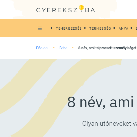
TEHERBEESÉS
TERHESSÉG
ANYA
Főoldal
Baba
8 név, ami talpraesett személyiséget
8 név, ami
Olyan utóneveket v