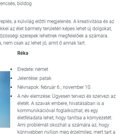
erencsés, boldog
lés, a külvilág előtti megjelenés. A kreativitása és az
ekkel az élet bármely területén képes lehet új dolgokat,
közösségi szerepek lehetnek megfelelőek a számára.
, nem csak az lehet jó, amit ő annak tart.
Réka
Eredete: német
Jelentése: patak
Névnapok: február 6.; november 10.
A név elemzése: Ügyesen tervezi és szervezi az
életét. A szavak embere, hivatásában is a
kommunikációval foglalkozhat, és egy
életfeladata lehet, hogy tanítsa a környezetét.
Ami problémát okozhat a számára az, hogy
könnyebben nyíljon meg érzelmileg, mert tart a