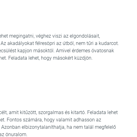
het megingatni, véghez viszi az elgondolásait,
 Az akadályokat félresöpri az útból, nem tűri a kudarcot.
csülést kapjon másoktól. Amivel érdemes óvatosnak
lehet. Feladata lehet, hogy másokért küzdjön.
lt, amit kitűzött, szorgalmas és kitartó. Feladata lehet
ket. Fontos számára, hogy valamit adhasson az
 Azonban elbizonytalaníthatja, ha nem talál megfelelő
az önuralom.