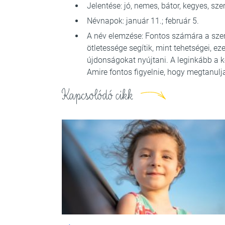
Jelentése: jó, nemes, bátor, kegyes, sz
Névnapok: január 11.; február 5.
A név elemzése: Fontos számára a szerep
ötletessége segítik, mint tehetségei, ez
újdonságokat nyújtani. A leginkább a 
Amire fontos figyelnie, hogy megtanulja
Kapcsolódó cikk