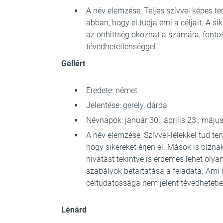
A név elemzése: Teljes szívvel képes te
abban, hogy el tudja érni a céljait. A si
az önhittség okozhat a számára, fontos
tévedhetetlenséggel.
Gellért
Eredete: német
Jelentése: gerely, dárda
Névnapok: január 30.; április 23.; máju
A név elemzése: Szívvel-lélekkel tud ten
hogy sikereket érjen el. Mások is bízna
hivatást tekintve is érdemes lehet olya
szabályok betartatása a feladata. Ami 
céltudatossága nem jelent tévedhetetl
Lénárd