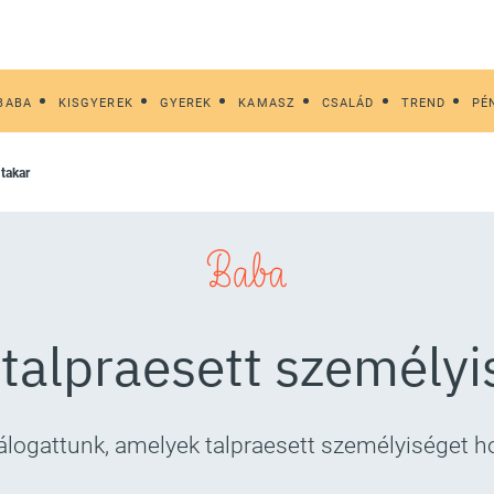
BABA
KISGYEREK
GYEREK
KAMASZ
CSALÁD
TREND
PÉ
 takar
Baba
 talpraesett személyi
álogattunk, amelyek talpraesett személyiséget 