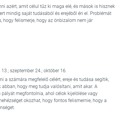
nni azért, amit célul tűz ki maga elé, és mások is hisznek
kert mindig saját tudásából és erejéből éri el. Problémát
, hogy felismerje, hogy az önbizalom nem jár
s 13.; szeptember 24.; október 16.
ni a számára megfelelő célért, ereje és tudása segítik,
k abban, hogy meg tudja valósítani, amit akar. A
n pályát megfontolnia, ahol célok kijelölése vagy
nehézséget okozhat, hogy fontos felismernie, hogy a
enséget.