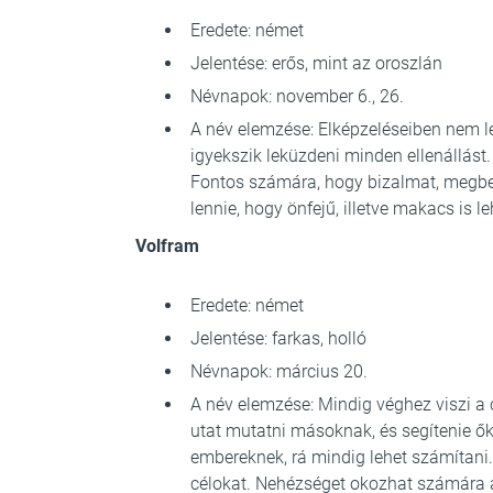
Eredete: német
Jelentése: erős, mint az oroszlán
Névnapok: november 6., 26.
A név elemzése: Elképzeléseiben nem le
igyekszik leküzdeni minden ellenállást.
Fontos számára, hogy bizalmat, megbe
lennie, hogy önfejű, illetve makacs is 
Volfram
Eredete: német
Jelentése: farkas, holló
Névnapok: március 20.
A név elemzése: Mindig véghez viszi a cé
utat mutatni másoknak, és segítenie ő
embereknek, rá mindig lehet számítani.
célokat. Nehézséget okozhat számára 