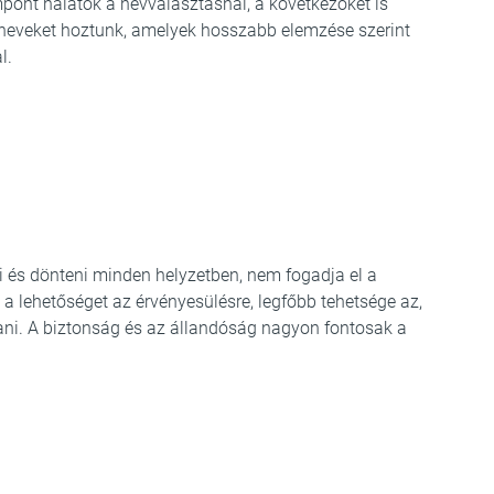
mpont nálatok a névválasztásnál, a következőket is
yneveket hoztunk, amelyek hosszabb elemzése szerint
l.
ni és dönteni minden helyzetben, nem fogadja el a
 a lehetőséget az érvényesülésre, legfőbb tehetsége az,
ítani. A biztonság és az állandóság nagyon fontosak a