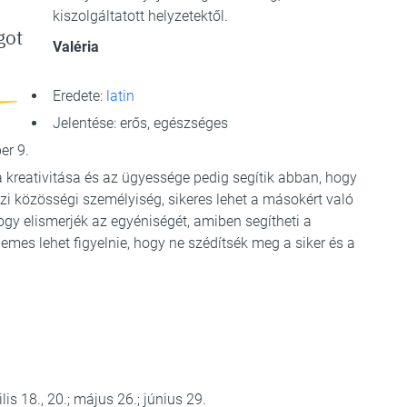
kiszolgáltatott helyzetektől.
got
Valéria
Eredete:
latin
Jelentése: erős, egészséges
er 9.
 kreativitása és az ügyessége pedig segítik abban, hogy
i közösségi személyiség, sikeres lehet a másokért való
gy elismerjék az egyéniségét, amiben segítheti a
mes lehet figyelnie, hogy ne szédítsék meg a siker és a
is 18., 20.; május 26.; június 29.