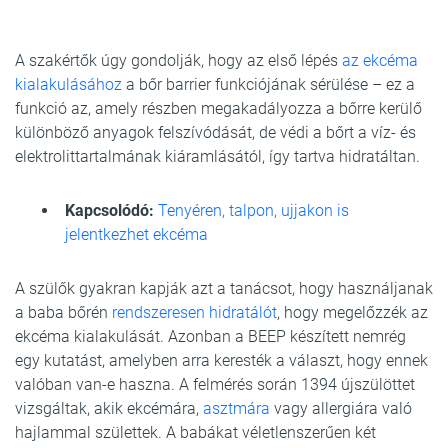
A szakértők úgy gondolják, hogy az első lépés
az ekcéma
kialakulásához
a bőr barrier funkciójának sérülése – ez a
funkció az, amely részben megakadályozza a bőrre kerülő
különböző anyagok felszívódását, de védi a bőrt a víz- és
elektrolittartalmának kiáramlásától, így tartva hidratáltan.
Kapcsolódó:
Tenyéren, talpon, ujjakon is
jelentkezhet ekcéma
A szülők gyakran kapják azt a tanácsot, hogy használjanak
a baba bőrén
rendszeresen hidratálót
, hogy megelőzzék az
ekcéma kialakulását. Azonban a BEEP készített nemrég
egy kutatást, amelyben arra keresték a választ, hogy ennek
valóban van-e haszna. A felmérés során 1394 újszülöttet
vizsgáltak, akik ekcémára,
asztmára
vagy allergiára való
hajlammal születtek. A babákat véletlenszerűen két