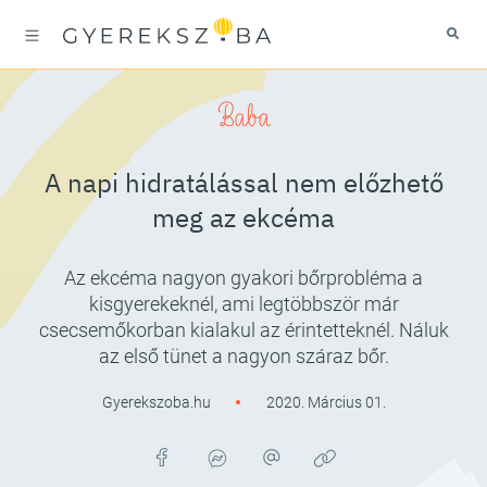
Baba
A napi hidratálással nem előzhető
meg az ekcéma
Az ekcéma nagyon gyakori bőrprobléma a
kisgyerekeknél, ami legtöbbször már
csecsemőkorban kialakul az érintetteknél. Náluk
az első tünet a nagyon száraz bőr.
Gyerekszoba.hu
2020. Március 01.