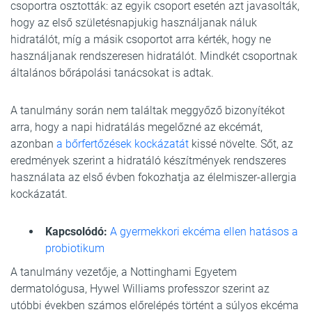
csoportra osztották: az egyik csoport esetén azt javasolták,
hogy az első születésnapjukig használjanak náluk
hidratálót, míg a másik csoportot arra kérték, hogy ne
használjanak rendszeresen hidratálót. Mindkét csoportnak
általános bőrápolási tanácsokat is adtak.
A tanulmány során nem találtak meggyőző bizonyítékot
arra, hogy a napi hidratálás megelőzné az ekcémát,
azonban
a bőrfertőzések kockázatát
kissé növelte. Sőt, az
eredmények szerint a hidratáló készítmények rendszeres
használata az első évben fokozhatja az élelmiszer-allergia
kockázatát.
Kapcsolódó:
A gyermekkori ekcéma ellen hatásos a
probiotikum
A tanulmány vezetője, a Nottinghami Egyetem
dermatológusa, Hywel Williams professzor szerint az
utóbbi években számos előrelépés történt a súlyos ekcéma