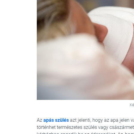
Ké
Az
apás szülés
azt jelenti, hogy az apa jelen
történhet természetes szülés vagy császárme