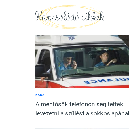
Kapcsolódó cikkek
BABA
A mentősök telefonon segítettek
levezetni a szülést a sokkos apána