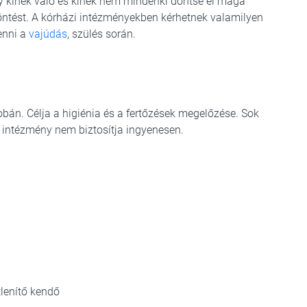
y kinek való és kinek nem mindenki döntse el maga
döntést. A kórházi intézményekben kérhetnek valamilyen
enni a
vajúdás
, szülés során.
obán. Célja a higiénia és a fertőzések megelőzése. Sok
 intézmény nem biztosítja ingyenesen.
lenítő kendő