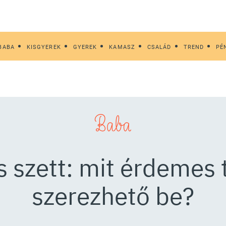
BABA
KISGYEREK
GYEREK
KAMASZ
CSALÁD
TREND
PÉ
Baba
 szett: mit érdemes 
szerezhető be?