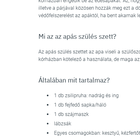
kórházban engedik be az édesapákat. Az, hog
illetve a párjával közösen hozzák meg ezt a 
védőfelszerelést az apáktól, ha bent akarnak l
Mi az az apás szülés szett?
Az apás szülés szettet az apa viseli a szülősz
kórházban kötelező a használata, de maga az
Általában mit tartalmaz?
1 db zsilipruha: nadrág és ing
1 db fejfedő sapka/háló
1 db szájmaszk
lábzsák
Egyes csomagokban: kesztyű, kézfertőt