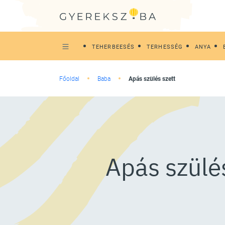
TEHERBEESÉS
TERHESSÉG
ANYA
Főoldal
Baba
Apás szülés szett
Apás szülés