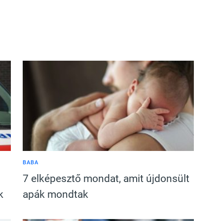
BABA
7 elképesztő mondat, amit újdonsült
k
apák mondtak