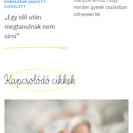
hiányzik ahhoz, hogy
KÓRHÁZBAN HAGYOTT
minden gyerek családban
ÚJSZÜLÖTT
nőhessen fel.
„Egy idő után
megtanulnak nem
sírni”
Kapcsolódó cikkek