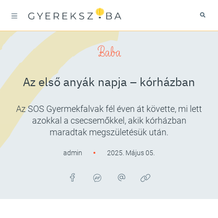
Baba
Az első anyák napja – kórházban
Az SOS Gyermekfalvak fél éven át követte, mi lett
azokkal a csecsemőkkel, akik kórházban
maradtak megszületésük után.
admin
2025. Május 05.