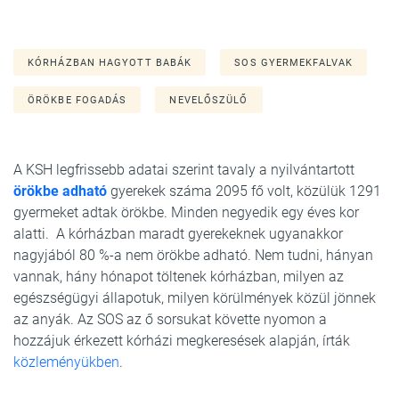
KÓRHÁZBAN HAGYOTT BABÁK
SOS GYERMEKFALVAK
ÖRÖKBE FOGADÁS
NEVELŐSZÜLŐ
A KSH legfrissebb adatai szerint tavaly a nyilvántartott
örökbe adható
gyerekek száma 2095 fő volt, közülük 1291
gyermeket adtak örökbe. Minden negyedik egy éves kor
alatti. A kórházban maradt gyerekeknek ugyanakkor
nagyjából 80 %-a nem örökbe adható. Nem tudni, hányan
vannak, hány hónapot töltenek kórházban, milyen az
egészségügyi állapotuk, milyen körülmények közül jönnek
az anyák. Az SOS az ő sorsukat követte nyomon a
hozzájuk érkezett kórházi megkeresések alapján, írták
közleményükben
.