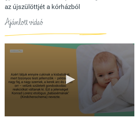
az újszülöttjét a kórházból
Ajánlott videó
0
seconds
of
1
minute,