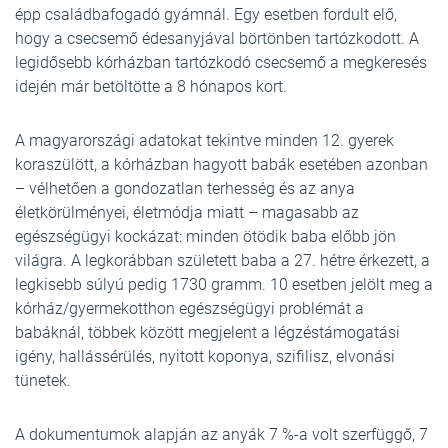
épp családbafogadó gyámnál. Egy esetben fordult elő,
hogy a csecsemő édesanyjával börtönben tartózkodott. A
legidősebb kórházban tartózkodó csecsemő a megkeresés
idején már betöltötte a 8 hónapos kort.
A magyarországi adatokat tekintve minden 12. gyerek
koraszülött, a kórházban hagyott babák esetében azonban
– vélhetően a gondozatlan terhesség és az anya
életkörülményei, életmódja miatt – magasabb az
egészségügyi kockázat: minden ötödik baba előbb jön
világra. A legkorábban született baba a 27. hétre érkezett, a
legkisebb súlyú pedig 1730 gramm. 10 esetben jelölt meg a
kórház/gyermekotthon egészségügyi problémát a
babáknál, többek között megjelent a légzéstámogatási
igény, hallássérülés, nyitott koponya, szifilisz, elvonási
tünetek.
A dokumentumok alapján az anyák 7 %-a volt szerfüggő, 7