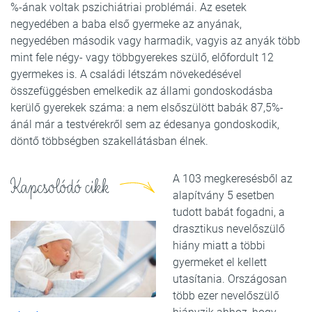
%-ának voltak pszichiátriai problémái. Az esetek
negyedében a baba első gyermeke az anyának,
negyedében második vagy harmadik, vagyis az anyák több
mint fele négy- vagy többgyerekes szülő, előfordult 12
gyermekes is. A családi létszám növekedésével
összefüggésben emelkedik az állami gondoskodásba
kerülő gyerekek száma: a nem elsőszülött babák 87,5%-
ánál már a testvérekről sem az édesanya gondoskodik,
döntő többségben szakellátásban élnek.
A 103 megkeresésből az
Kapcsolódó cikk
alapítvány 5 esetben
tudott babát fogadni, a
drasztikus nevelőszülő
hiány miatt a többi
gyermeket el kellett
utasítania. Országosan
több ezer nevelőszülő