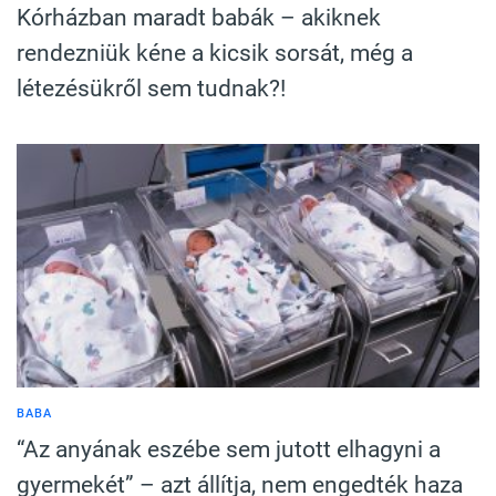
Kórházban maradt babák – akiknek
rendezniük kéne a kicsik sorsát, még a
létezésükről sem tudnak?!
BABA
“Az anyának eszébe sem jutott elhagyni a
gyermekét” – azt állítja, nem engedték haza