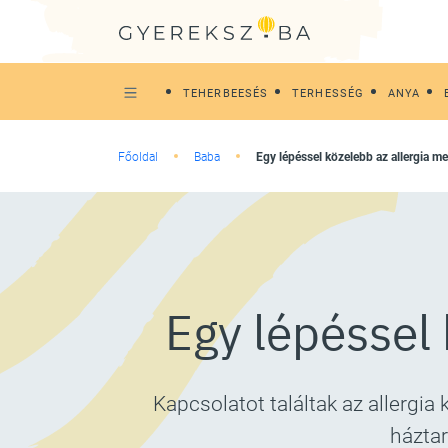
TEHERBEESÉS
TERHESSÉG
ANYA
Főoldal
Baba
Egy lépéssel közelebb az allergia m
Egy lépéssel
Kapcsolatot találtak az allergia
házta