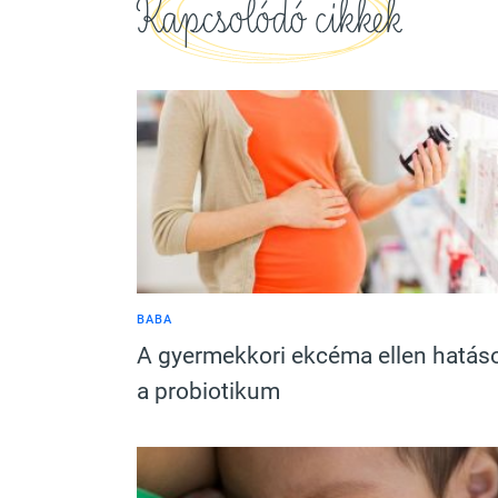
Kapcsolódó cikkek
BABA
A gyermekkori ekcéma ellen hatás
a probiotikum