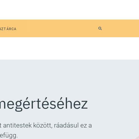
NZTÁRCA
 megértéséhez
 antitestek között, ráadásul ez a
efügg.