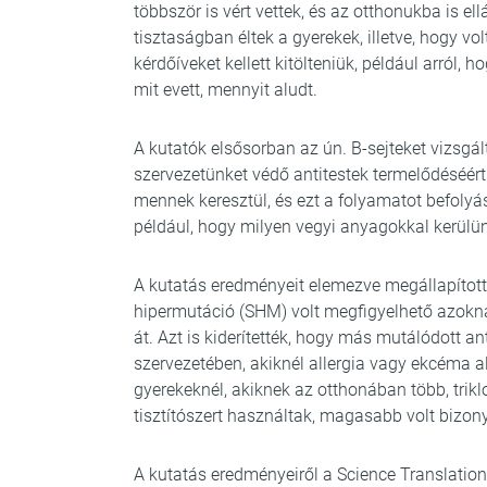
többször is vért vettek, és az otthonukba is e
tisztaságban éltek a gyerekek, illetve, hogy v
kérdőíveket kellett kitölteniük, például arról, h
mit evett, mennyit aludt.
A kutatók elsősorban az ún. B-sejteket vizsgál
szervezetünket védő antitestek termelődéséért.
mennek keresztül, és ezt a folyamatot befolyá
például, hogy milyen vegyi anyagokkal kerülü
A kutatás eredményeit elemezve megállapított
hipermutáció (SHM) volt megfigyelhető azoknál 
át. Azt is kiderítették, hogy más mutálódott a
szervezetében, akiknél allergia vagy ekcéma al
gyerekeknél, akiknek az otthonában több, trik
tisztítószert használtak, magasabb volt bizon
A kutatás eredményeiről a Science Translatio