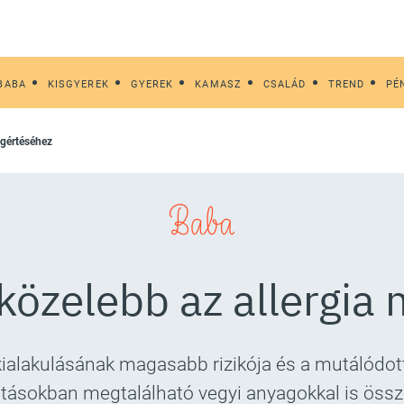
BABA
KISGYEREK
GYEREK
KAMASZ
CSALÁD
TREND
PÉ
egértéséhez
Baba
 közelebb az allergia
 kialakulásának magasabb rizikója és a mutálódott
rtásokban megtalálható vegyi anyagokkal is össz