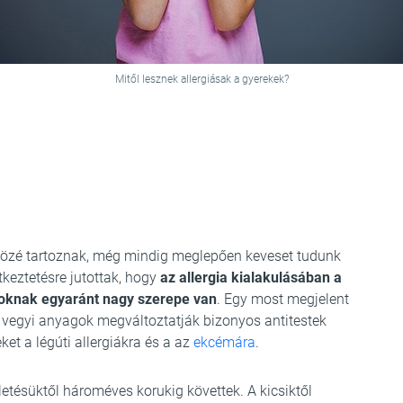
Mitől lesznek allergiásak a gyerekek?
k közé tartoznak, még mindig meglepően keveset tudunk
tkeztetésre jutottak, hogy
az allergia kialakulásában a
soknak egyaránt nagy szerepe van
. Egy most megjelent
 vegyi anyagok megváltoztatják bizonyos antitestek
ket a légúti allergiákra és a az
ekcémára
.
ületésüktől hároméves korukig követtek. A kicsiktől