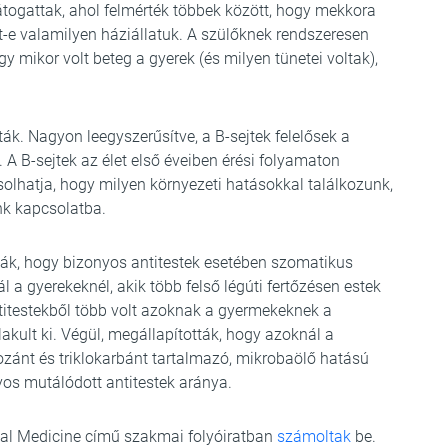
llátogattak, ahol felmérték többek között, hogy mekkora
olt-e valamilyen háziállatuk. A szülőknek rendszeresen
ogy mikor volt beteg a gyerek (és milyen tünetei voltak),
ták. Nagyon leegyszerűsítve, a B-sejtek felelősek a
 A B-sejtek az élet első éveiben érési folyamaton
solhatja, hogy milyen környezeti hatásokkal találkozunk,
nk kapcsolatba.
ák, hogy bizonyos antitestek esetében szomatikus
a gyerekeknél, akik több felső légúti fertőzésen estek
ntitestekből több volt azoknak a gyermekeknek a
akult ki. Végül, megállapították, hogy azoknál a
lozánt és triklokarbánt tartalmazó, mikrobaölő hatású
yos mutálódott antitestek aránya.
nal Medicine című szakmai folyóiratban
számoltak
be.