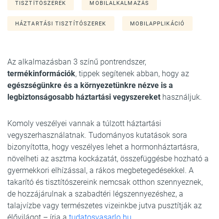
TISZTÍTÓSZEREK
MOBILALKALMAZÁS
HÁZTARTÁSI TISZTÍTÓSZEREK
MOBILAPPLIKÁCIÓ
Az alkalmazásban 3 színű pontrendszer,
termékinformációk
, tippek segítenek abban, hogy az
egészségünkre és a környezetünkre nézve is a
legbiztonságosabb háztartási vegyszereket
használjuk.
Komoly veszélyei vannak a túlzott háztartási
vegyszerhasználatnak. Tudományos kutatások sora
bizonyította, hogy veszélyes lehet a hormonháztartásra,
növelheti az asztma kockázatát, összefüggésbe hozható a
gyermekkori elhízással, a rákos megbetegedésekkel. A
takarító és tisztítószereink nemcsak otthon szennyeznek,
de hozzájárulnak a szabadtéri légszennyezéshez, a
talajvízbe vagy természetes vizeinkbe jutva pusztítják az
élővilágot – írja a
tudatosvasarlo.hu
.