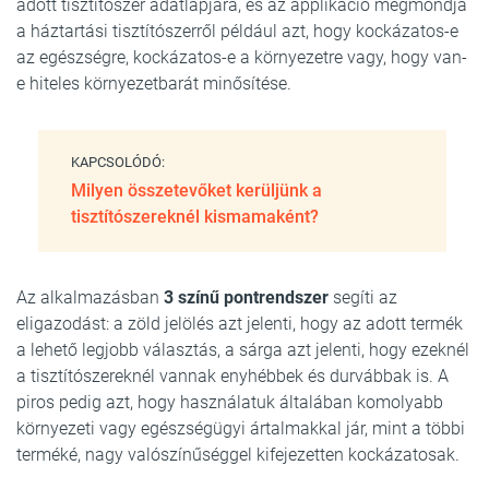
adott tisztítószer adatlapjára, és az applikáció megmondja
a háztartási tisztítószerről például azt, hogy kockázatos-e
az egészségre, kockázatos-e a környezetre vagy, hogy van-
e hiteles környezetbarát minősítése.
KAPCSOLÓDÓ:
Milyen összetevőket kerüljünk a
tisztítószereknél kismamaként?
Az alkalmazásban
3 színű pontrendszer
segíti az
eligazodást: a zöld jelölés azt jelenti, hogy az adott termék
a lehető legjobb választás, a sárga azt jelenti, hogy ezeknél
a tisztítószereknél vannak enyhébbek és durvábbak is. A
piros pedig azt, hogy használatuk általában komolyabb
környezeti vagy egészségügyi ártalmakkal jár, mint a többi
terméké, nagy valószínűséggel kifejezetten kockázatosak.