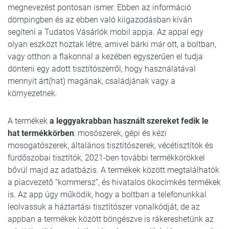
megnevezést pontosan ismer. Ebben az információ
dömpingben és az ebben való kiigazodásban kíván
segíteni a Tudatos Vásárlók mobil appja. Az appal egy
olyan eszközt hoztak létre, amivel bárki már ott, a boltban,
vagy otthon a flakonnal a kezében egyszerűen el tudja
dönteni egy adott tisztítószerről, hogy használatával
mennyit árt(hat) magának, családjának vagy a
környezetnek.
A termékek
a leggyakrabban használt szereket fedik le
hat termékkörben
: mosószerek, gépi és kézi
mosogatószerek, általános tisztítószerek, vécétisztítók és
fürdőszobai tisztítók, 2021-ben további termékkörökkel
bővül majd az adatbázis. A termékek között megtalálhatók
a piacvezető “kommersz”, és hivatalos ökocímkés termékek
is. Az app úgy működik, hogy a boltban a telefonunkkal
leolvassuk a háztartási tisztítószer vonalkódját, de az
appban a termékek között böngészve is rákereshetünk az