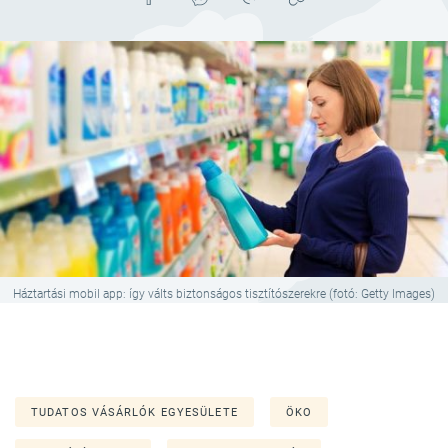
Háztartási mobil app: így válts biztonságos tisztítószerekre (fotó: Getty Images)
TUDATOS VÁSÁRLÓK EGYESÜLETE
ÖKO