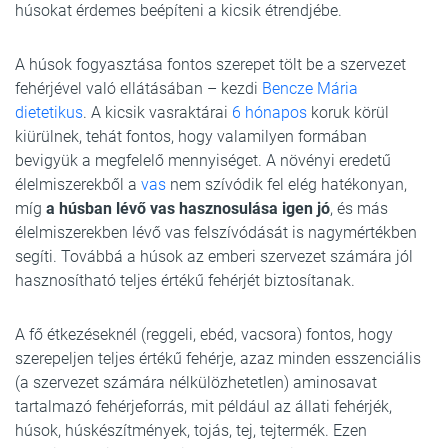
húsokat érdemes beépíteni a kicsik étrendjébe.
A húsok fogyasztása fontos szerepet tölt be a szervezet
fehérjével való ellátásában – kezdi
Bencze Mária
dietetikus
. A kicsik vasraktárai
6 hónapos
koruk körül
kiürülnek, tehát fontos, hogy valamilyen formában
bevigyük a megfelelő mennyiséget. A növényi eredetű
élelmiszerekből a
vas
nem szívódik fel elég hatékonyan,
míg
a húsban lévő vas hasznosulása igen jó
, és más
élelmiszerekben lévő vas felszívódását is nagymértékben
segíti. Továbbá a húsok az emberi szervezet számára jól
hasznosítható teljes értékű fehérjét biztosítanak.
A fő étkezéseknél (reggeli, ebéd, vacsora) fontos, hogy
szerepeljen teljes értékű fehérje, azaz minden esszenciális
(a szervezet számára nélkülözhetetlen) aminosavat
tartalmazó fehérjeforrás, mit például az állati fehérjék,
húsok, húskészítmények, tojás, tej, tejtermék. Ezen