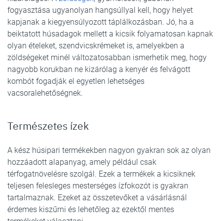
fogyasztása ugyanolyan hangsúllyal kell, hogy helyet
kapjanak a kiegyensúlyozott táplálkozásban. Jó, ha a
beiktatott húsadagok mellett a kicsik folyamatosan kapnak
olyan ételeket, szendvicskrémeket is, amelyekben a
zöldségeket minél változatosabban ismerhetik meg, hogy
nagyobb korukban ne kizárólag a kenyér és felvágott
kombót fogadják el egyetlen lehetséges
vacsoralehetőségnek.
Természetes ízek
A kész húsipari termékekben nagyon gyakran sok az olyan
hozzáadott alapanyag, amely például csak
térfogatnövelésre szolgál. Ezek a termékek a kicsiknek
teljesen felesleges mesterséges ízfokozót is gyakran
tartalmaznak. Ezeket az összetevőket a vásárlásnál
érdemes kiszűrni és lehetőleg az ezektől mentes