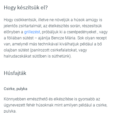
Hogy készítsük el?
Hogy csökkentsük, illetve ne növeljük a húsok amúgy is
jelentős zsírtartalmát, az ételkészítés során, részesítsük
előnyben a
grillezést
, próbáljuk ki a cserépedényeket , vagy
a fóliában sütést – ajánlja Bencze Mária. Sok olyan recept
van, amelynél más technikával kiválhatjuk például a bő
olajban sütést (panírozott csirkefalatokat, vagy
halrudacskákat sütőben is süthetünk).
Húsfajták
Csirke, pulyka
Könnyebben emészthető és elkészítése is gyorsabb az
úgynevezett fehér húsoknak mint amilyen például a csirke,
pulyka.