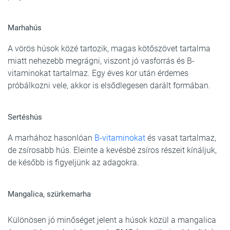
Marhahús
A vörös húsok közé tartozik, magas kötőszövet tartalma
miatt nehezebb megrágni, viszont jó vasforrás és B-
vitaminokat tartalmaz. Egy éves kor után érdemes
próbálkozni vele, akkor is elsődlegesen darált formában.
Sertéshús
A marhához hasonlóan
B-vitaminokat
és vasat tartalmaz,
de zsírosabb hús. Eleinte a kevésbé zsíros részeit kínáljuk,
de később is figyeljünk az adagokra.
Mangalica, szürkemarha
Különösen jó minőséget jelent a húsok közül a mangalica