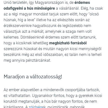
Unió területén, így Magyarországon is, de
érdemes
odafigyelni a hús minőségére
a vásárlásnál. Elég, ha csak
az a régi magyar mondást tarjuk szem előtt, hogy “olcsó
húsnak, híg a leve” illetve ha az elkészítés során az
érzékszerveinkre hagyatkozunk és legközelebb nem
választjuk azt a márkát, amelynek a szaga nem volt
kellemes. Döntéseinknél érdemes szem előtt tartanunk,
hogy a kicsiknek lehetőleg
megbízható forrásból
szerezzünk húsokat és miután nagyon kicsi mennyiségről
beszélünk még az első időszakban, ez talán nem is terheli
meg annyira pénztárcánkat.
Maradjon a változatosság!
Az ember alapvetően a mindenevők csoportjába tartozik,
ez vitathatatlan. Ugyanakkor fontos, hogy a gyerekek kicsi
koruktól megtanulják, a hús bár nagyon fontos, de nem
kizárólagos. A
zöldségek
, gyümölcsök, gabonák