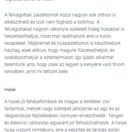
A felvágottak, pástétomok közül nagyon sok otthon is
elkészíthető és ízük nem fogható a boltihoz. A
felvágottakat nagyon vékonyra szeletelt hideg húsokkal is
helyettesíthetjük, most már találhatunk erre is külön
recepteket. Májkrémet és húspástétomot is készíthetünk
házilag, ezek előnye, hogy magunk fűszerezhetjük, és
szabályozhatjuk a sótartalmukat. Így újabb alkalmat
teremtünk arra, hogy csak az legyen a kenyérre való finom
kencében, amit mi tettünk bele.
Halak
A halak jó fehérjeforrások és magas a telítetlen zsír
tartalmuk, melyek nagy szerepet játszanak az agy és az
idegrendszer fejlődésében, könnyen emészthetők. Tengeri
és édesvízi változatai egyaránt jól felhasználhatók. A halak
húsa viszont romlékony, erre a készítés és tárolás során