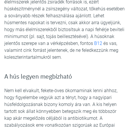
élelmiszerek jelentős zsiradék források is, ezért
húskészítménynél a zsírszegény változat, tőkehús esetében
a soványabb részek felhasználása ajánlott. Lehet
húsmentes napokat is tervezni, csak akkor arra ügyeljünk,
hogy más élelmiszerekből biztosítsuk a napi fehérje beviteli
minimumot (pl. sajt, tojás beillesztésével). A húsoknak
jelentős szerepe van a vérképzésben, fontos
B12
és vas,
valamint cink forrást jelentenek, de ne feledkezzünk meg
koleszterintartalmukról sem.
A hús legyen megbízható
Nem kell elvakult, fekete-öves ökomaminak lenni ahhoz,
hogy figyelembe vegyük azt a tényt, hogy a nagyipari
húsfeldolgozásnak bizony komoly ára van. A kis helyen
tartott sok állat könnyebben betegszik meg és többször
kap akár megelőzés céljából is antibiotikumot. A
szabályozások erre vonatkozóan szigorúak az Európai