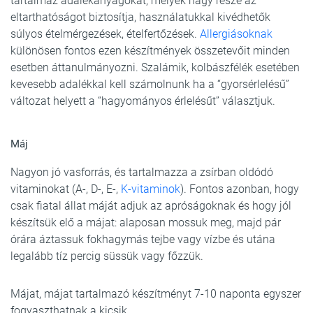
tartalmaz adalékanyagokat, melyek nagy része az
eltarthatóságot biztosítja, használatukkal kivédhetők
súlyos ételmérgezések, ételfertőzések.
Allergiásoknak
különösen fontos ezen készítmények összetevőit minden
esetben áttanulmányozni. Szalámik, kolbászfélék esetében
kevesebb adalékkal kell számolnunk ha a “gyorsérlelésű”
változat helyett a “hagyományos érlelésűt” választjuk.
Máj
Nagyon jó vasforrás, és tartalmazza a zsírban oldódó
vitaminokat (A-, D-, E-,
K-vitaminok
). Fontos azonban, hogy
csak fiatal állat máját adjuk az apróságoknak és hogy jól
készítsük elő a májat: alaposan mossuk meg, majd pár
órára áztassuk fokhagymás tejbe vagy vízbe és utána
legalább tíz percig süssük vagy főzzük.
Májat, májat tartalmazó készítményt 7-10 naponta egyszer
fogyaszthatnak a kicsik.