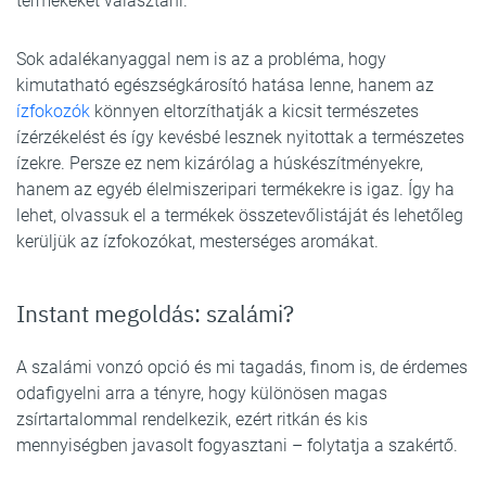
termékeket választani.
Sok adalékanyaggal nem is az a probléma, hogy
kimutatható egészségkárosító hatása lenne, hanem az
ízfokozók
könnyen eltorzíthatják a kicsit természetes
ízérzékelést és így kevésbé lesznek nyitottak a természetes
ízekre. Persze ez nem kizárólag a húskészítményekre,
hanem az egyéb élelmiszeripari termékekre is igaz. Így ha
lehet, olvassuk el a termékek összetevőlistáját és lehetőleg
kerüljük az ízfokozókat, mesterséges aromákat.
Instant megoldás: szalámi?
A szalámi vonzó opció és mi tagadás, finom is, de érdemes
odafigyelni arra a tényre, hogy különösen magas
zsírtartalommal rendelkezik, ezért ritkán és kis
mennyiségben javasolt fogyasztani – folytatja a szakértő.