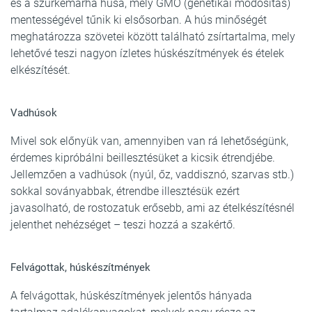
és a szürkemarha húsa, mely GMO (genetikai módosítás)
mentességével tűnik ki elsősorban. A hús minőségét
meghatározza szövetei között található zsírtartalma, mely
lehetővé teszi nagyon ízletes húskészítmények és ételek
elkészítését.
Vadhúsok
Mivel sok előnyük van, amennyiben van rá lehetőségünk,
érdemes kipróbálni beillesztésüket a kicsik étrendjébe.
Jellemzően a vadhúsok (nyúl, őz, vaddisznó, szarvas stb.)
sokkal soványabbak, étrendbe illesztésük ezért
javasolható, de rostozatuk erősebb, ami az ételkészítésnél
jelenthet nehézséget – teszi hozzá a szakértő.
Felvágottak, húskészítmények
A felvágottak, húskészítmények jelentős hányada