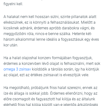
figyelni kell.
A halakat nem kell hosszan sütni, szinte pillanatok alatt
elkészülnek, ez is könnyíti a felhasználásukat. Mielőtt a
kicsiknek adnánk, érdemes apróbb darabokra vágni, és
meggyőződni róla, nincs-e benne szálka. Hetente két-
három alkalommal lenne ideális a fogyasztásuk egy éves
kor után.
Ha a halat olajoshal konzerv formájában fogyasztjuk,
érdemes a konzervben lévő olajat is felhasználni, mert sok
omega 3 zsírsav
kioldódik a tárolás során, így ha kiöntjük
az olajat, ezt az értékes zsírsavat is elveszítjük vele.
Ha megoldható, próbáljunk friss halat szerezni, ennek az
íze és állaga is sokkal jobb. Érdemes ellenőrizni, hogy az
előre csomagolt és fagyasztott hal kilója és az általunk
elérhető friss hal kilója között van-e jelentős árkülönbség