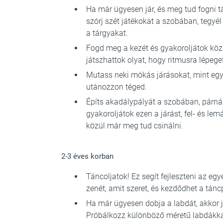
Ha már ügyesen jár, és meg tud fogni t
szórj szét játékokat a szobában, tegyél
a tárgyakat.
Fogd meg a kezét és gyakoroljátok köz
játszhattok olyat, hogy ritmusra lépege
Mutass neki mókás járásokat, mint egy 
utánozzon téged.
Építs akadálypályát a szobában, párnák
gyakoroljátok ezen a járást, fel- és lem
közül már meg tud csinálni.
2-3 éves korban
Táncoljatok! Ez segít fejleszteni az egye
zenét, amit szeret, és kezdődhet a tánc
Ha már ügyesen dobja a labdát, akkor 
Próbálkozz különböző méretű labdákkal.