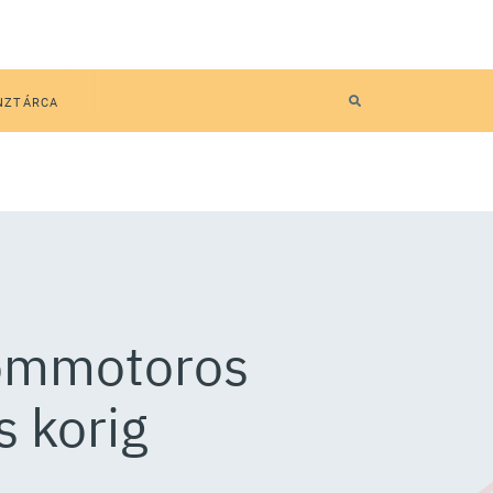
NZTÁRCA
inommotoros
 korig