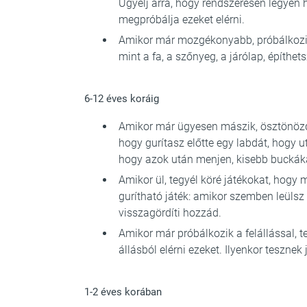
Ügyelj arra, hogy rendszeresen legyen h
megpróbálja ezeket elérni.
Amikor már mozgékonyabb, próbálkozik
mint a fa, a szőnyeg, a járólap, építhet
6-12 éves koráig
Amikor már ügyesen mászik, ösztönözd
hogy gurítasz előtte egy labdát, hogy 
hogy azok után menjen, kisebb buckáka
Amikor ül, tegyél köré játékokat, hogy 
gurítható játék: amikor szemben leülsz 
visszagördíti hozzád.
Amikor már próbálkozik a felállással, t
állásból elérni ezeket. Ilyenkor tesznek 
1-2 éves korában