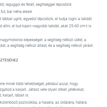
l, leguggol és feláll, segítséggel lépcsőzik
fut, bár néha elesik
t lábbal ugrik, egyedül lépcsőzik, el tudja rúgni a labdát
d állni, el tud kapni nagyobb labdát, akár 25-60 cm-t is
nagymotoros képességet: a segítség nélküli ülést, a
st, a segítség nélküli állást, és a segítség nélküli járást.
SZTÉSÉHEZ
re minél több lehetőséget, például azzal, hogy
atod a karjait. Játssz vele olyan ölbeli játékokat,
karjait, lábait is.
 különböző pozíciókba, a hasára, az oldalára, hátára.