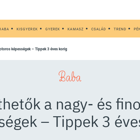
BABA
KISGYEREK
GYEREK
KAMASZ
CSALÁD
TREND
PÉ
motoros képességek – Tippek 3 éves korig
Baba
zthetők a nagy- és f
ségek – Tippek 3 éves