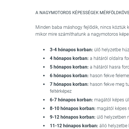
A NAGYMOTOROS KÉPESSÉGEK MÉRFÖLDKÖVEI
Minden baba máshogy fejlődik, nincs köztük 
mikor mire számíthatunk a nagymotoros képes
3-4 hónapos korban:
ülő helyzetbe húzv
4 hónapos korban:
a hátáról oldalra fo
5 hónapos korban:
a hátáról hasra ford
6 hónapos korban:
hason fekve felemel
7 hónapos korban:
hason fekve meg tud
feltérképez
6-7 hónapos korban:
magától képes ül
8-10 hónapos korban:
magától képes 
9-12 hónapos korban:
ülő helyzetben n
11-12 hónapos korban:
álló helyzetbe