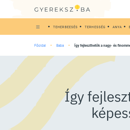
TEHERBEESÉS
TERHESSÉG
ANYA
Főoldal
Baba
Így fejleszthetők a nagy- és finom
Így fejles
képes