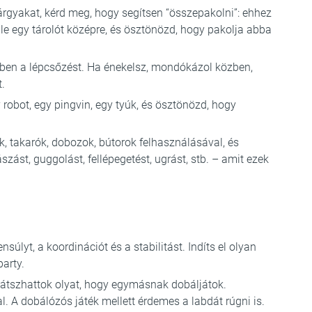
árgyakat, kérd meg, hogy segítsen “összepakolni”: ehhez
 le egy tárolót középre, és ösztönözd, hogy pakolja abba
ben a lépcsőzést. Ha énekelsz, mondókázol közben,
t.
robot, egy pingvin, egy tyúk, és ösztönözd, hogy
, takarók, dobozok, bútorok felhasználásával, és
ászást, guggolást, fellépegetést, ugrást, stb. – amit ezek
nsúlyt, a koordinációt és a stabilitást. Indíts el olyan
party.
játszhattok olyat, hogy egymásnak dobáljátok.
 A dobálózós játék mellett érdemes a labdát rúgni is.