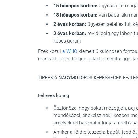
15 hónapos korban:
ügyesen jár magátó
18 hónapos korban:
van baba, aki már 
2 éves korban:
ügyesen sétál és fut, ké
3 éves korban:
rövid ideig egy lábon tu
képes ugrani
Ezek közül
a WHO
kiemelt 6 különösen fontos 
mászást, a segítséggel állást, a segítséggel járá
TIPPEK A NAGYMOTOROS KÉPESSÉGEK FEJLE
Fél éves koráig
Ösztönözd, hogy sokat mozogjon, adj er
mondókázol, énekelsz neki, közben mozg
amelyeknél használni tudja a mellkasát, 
Amikor a földre teszed a babát, tedd őt