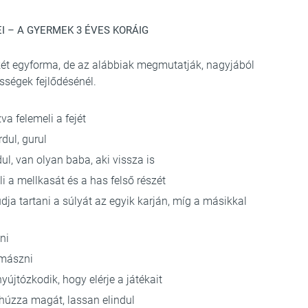
 – A GYERMEK 3 ÉVES KORÁIG
két egyforma, de az alábbiak megmutatják, nagyjából
ségek fejlődésénél.
a felemeli a fejét
rdul, gurul
ul, van olyan baba, aki vissza is
i a mellkasát és a has felső részét
ja tartani a súlyát az egyik karján, míg a másikkal
ni
mászni
yújtózkodik, hogy elérje a játékait
 húzza magát, lassan elindul