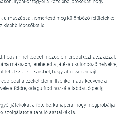
ason, ilyenkor tegyél a közelébe játékokat, hogy
 a mászással, ismertesd meg különböző felületekkel,
sz kisebb lépcsőket is.
, hogy minél többet mozogjon: próbálkozhatsz azzal,
utána másszon, leteheted a játékait különböző helyekre,
t tehetsz elé takaróból, hogy átmásszon rajta.
megpróbálja ezeket elérni. Ilyenkor nagy kedvenc a
vele a földre, odagurítod hozzá a labdát, ő pedig
egyél játékokat a fotelbe, kanapéra, hogy megpróbálja
jó szolgálatot a tanuló asztalkák is.