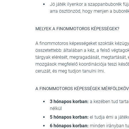
Jó játék ilyenkor a szappanbuborék fúj
arra ösztönzöd, hogy menjen a buboréko
MELYEK A FINOMMOTOROS KÉPESSÉGEK?
A finommotoros képességeket szokták kézügye
összetettebb: általában a kéz, a felső végta
tárgyak elérését, megragadását, megtartását,
mozgások megfelelő koordinációja teszi későb
ceruzát, és meg tudjon tanulni írni.
A FINOMMOTOROS KÉPESSÉGEK MÉRFÖLDKÖVEI
3 hónapos korban:
a kezében tud tarta
nélkül
5 hónapos korban:
el tudja érni a játé
6 hónapos korban:
minden irányban tu